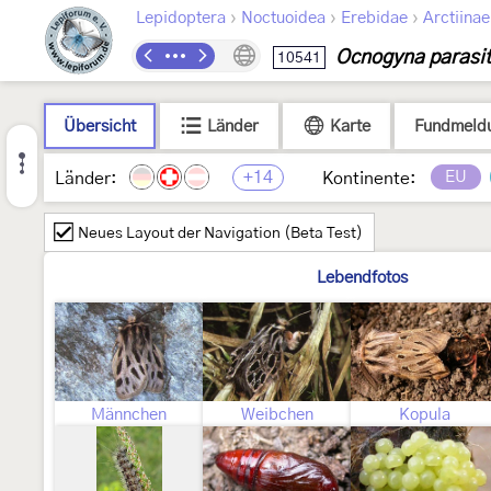
›
›
›
Lepidoptera
Noctuoidea
Erebidae
Arctiinae
Ocnogyna parasi
10541
Übersicht
Länder
Karte
Fundmeld
+14
EU
Länder:
Kontinente:
Neues Layout der Navigation (Beta Test)
Lebendfotos
Männchen
Weibchen
Kopula