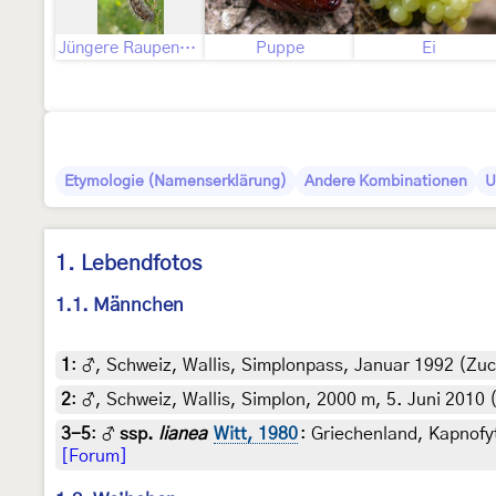
Jüngere Raupenstadien
Puppe
Ei
Etymologie (Namenserklärung)
Andere Kombinationen
U
1. Lebendfotos
1.1. Männchen
1
:
♂, Schweiz, Wallis, Simplonpass, Januar 1992 (Zuc
2
:
♂, Schweiz, Wallis, Simplon, 2000 m, 5. Juni 2010
3-5
:
♂
ssp.
lianea
Witt, 1980
: Griechenland, Kapnofyt
[Forum]