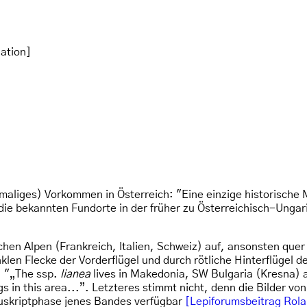
ation]
emaliges) Vorkommen in Österreich: "Eine einzige historische
f die bekannten Fundorte in der früher zu Österreichisch-Ung
lichen Alpen (Frankreich, Italien, Schweiz) auf, ansonsten qu
klen Flecke der Vorderflügel und durch rötliche Hinterflügel
n: "„The ssp.
lianea
lives in Makedonia, SW Bulgaria (Kresna) a
gs in this area...”. Letzteres stimmt nicht, denn die Bilder 
nuskriptphase jenes Bandes verfügbar
[Lepiforumsbeitrag Rola