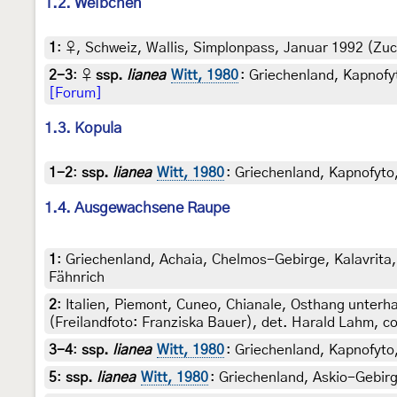
1.2. Weibchen
1
:
♀, Schweiz, Wallis, Simplonpass, Januar 1992 (Zuc
2-3
:
♀
ssp.
lianea
Witt, 1980
: Griechenland, Kapnofyt
[Forum]
1.3. Kopula
1-2
:
ssp.
lianea
Witt, 1980
: Griechenland, Kapnofyto
1.4. Ausgewachsene Raupe
1
:
Griechenland, Achaia, Chelmos-Gebirge, Kalavrita, 
Fähnrich
2
:
Italien, Piemont, Cuneo, Chianale, Osthang unterh
(Freilandfoto: Franziska Bauer), det. Harald Lahm, c
3-4
:
ssp.
lianea
Witt, 1980
: Griechenland, Kapnofyto,
5
:
ssp.
lianea
Witt, 1980
: Griechenland, Askio-Gebirg