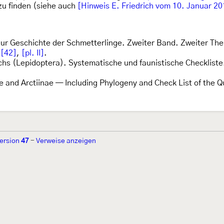
zu finden (siehe auch
[Hinweis E. Friedrich vom 10. Januar 20
zur Geschichte der Schmetterlinge. Zweiter Band. Zweiter Thei
:
[42]
,
[pl. II]
.
chs (Lepidoptera). Systematische und faunistische Checkliste.
e and Arctiinae — Including Phylogeny and Check List of the
ersion
47
-
Verweise anzeigen