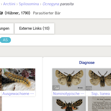
›
›
›
Arctiini
Spilosomina
Ocnogyna
parasita
ta
(Hübner, 1790)
Parasitierter Bär
ungen
Externe Links (10)
AS
Diagnose
Ausgewachsene Raupe
Nominotypische Unterart ♂
Ssp. lianea