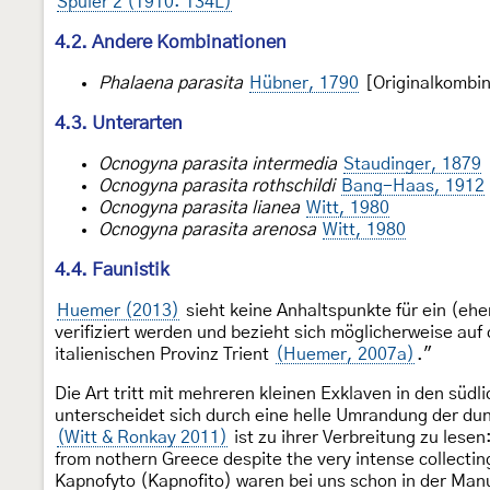
Spuler 2 (1910: 134L)
4.2. Andere Kombinationen
Phalaena parasita
Hübner, 1790
[Originalkombin
4.3. Unterarten
Ocnogyna parasita intermedia
Staudinger, 1879
Ocnogyna parasita rothschildi
Bang-Haas, 1912
Ocnogyna parasita lianea
Witt, 1980
Ocnogyna parasita arenosa
Witt, 1980
4.4. Faunistik
Huemer (2013)
sieht keine Anhaltspunkte für ein (eh
verifiziert werden und bezieht sich möglicherweise au
italienischen Provinz Trient
(Huemer, 2007a)
."
Die Art tritt mit mehreren kleinen Exklaven in den süd
unterscheidet sich durch eine helle Umrandung der dun
(Witt & Ronkay 2011)
ist zu ihrer Verbreitung zu lese
from nothern Greece despite the very intense collectin
Kapnofyto (Kapnofito) waren bei uns schon in der Ma