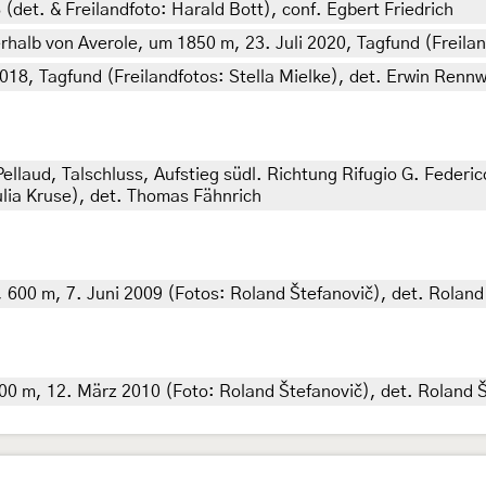
(det. & Freilandfoto: Harald Bott), conf. Egbert Friedrich
halb von Averole, um 1850 m, 23. Juli 2020, Tagfund (Freiland
018, Tagfund (Freilandfotos: Stella Mielke), det. Erwin Renn
. Pellaud, Talschluss, Aufstieg südl. Richtung Rifugio G. Fede
Julia Kruse), det. Thomas Fähnrich
 600 m, 7. Juni 2009 (Fotos: Roland Štefanovič), det. Roland 
00 m, 12. März 2010 (Foto: Roland Štefanovič), det. Roland Š