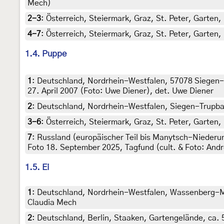
Mech)
2-3
:
Österreich, Steiermark, Graz, St. Peter, Garte
4-7
:
Österreich, Steiermark, Graz, St. Peter, Garten
1.4. Puppe
1
:
Deutschland, Nordrhein-Westfalen, 57078 Siegen-G
27. April 2007 (Foto: Uwe Diener), det. Uwe Diener
2
:
Deutschland, Nordrhein-Westfalen, Siegen-Trupbac
3-6
:
Österreich, Steiermark, Graz, St. Peter, Garte
7
:
Russland (europäischer Teil bis Manytsch-Niederu
Foto 18. September 2025, Tagfund (cult. & Foto: An
1.5. Ei
1
:
Deutschland, Nordrhein-Westfalen, Wassenberg-Myh
Claudia Mech
2
:
Deutschland, Berlin, Staaken, Gartengelände, ca. 