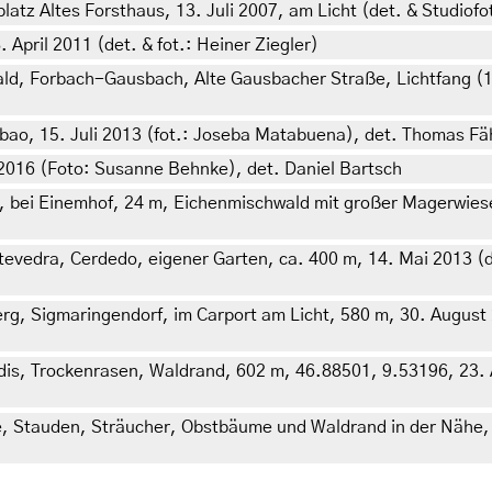
tz Altes Forsthaus, 13. Juli 2007, am Licht (det. & Studiofot
April 2011 (det. & fot.: Heiner Ziegler)
 Forbach-Gausbach, Alte Gausbacher Straße, Lichtfang (1. F
lbao, 15. Juli 2013 (fot.: Joseba Matabuena), det. Thomas Fä
2016 (Foto: Susanne Behnke), det. Daniel Bartsch
 bei Einemhof, 24 m, Eichenmischwald mit großer Magerwiese
tevedra, Cerdedo, eigener Garten, ca. 400 m, 14. Mai 2013 (de
g, Sigmaringendorf, im Carport am Licht, 580 m, 30. August 2
is, Trockenrasen, Waldrand, 602 m, 46.88501, 9.53196, 23. 
e, Stauden, Sträucher, Obstbäume und Waldrand in der Nähe, 