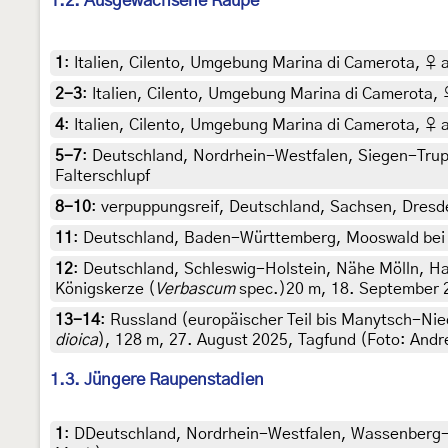
1.2. Ausgewachsene Raupe
1
:
Italien, Cilento, Umgebung Marina di Camerota, ♀ 
2-3
:
Italien, Cilento, Umgebung Marina di Camerota, 
4
:
Italien, Cilento, Umgebung Marina di Camerota, ♀ 
5-7
:
Deutschland, Nordrhein-Westfalen, Siegen-Trupba
Falterschlupf
8-10
:
verpuppungsreif, Deutschland, Sachsen, Dresden
11
:
Deutschland, Baden-Württemberg, Mooswald bei Fr
12
:
Deutschland, Schleswig-Holstein, Nähe Mölln, 
Königskerze (
Verbascum
spec.)20 m, 18. September 201
13-14
:
Russland (europäischer Teil bis Manytsch-Ni
dioica
), 128 m, 27. August 2025, Tagfund (Foto: And
1.3. Jüngere Raupenstadien
1
:
DDeutschland, Nordrhein-Westfalen, Wassenberg-Myh