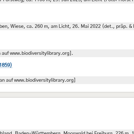
ben, Wiese, ca. 260 m, am Licht, 26. Mai 2022 (det., präp. & 
auf www.biodiversitylibrary.org].
 1859)
n auf www.biodiversitylibrary.org]
schland, Baden-Württemberg, Mooswald bei Freiburg, 226 m, 