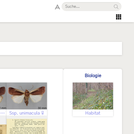
Biologie
Nominotypische Unterart Geschlecht nicht bestimmt
Ssp. unimacula ♀
Habitat