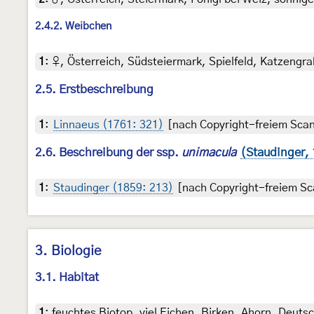
2.4.2. Weibchen
1
:
♀, Österreich, Südsteiermark, Spielfeld, Katzengra
2.5. Erstbeschreibung
1
:
Linnaeus (1761: 321)
[nach Copyright-freiem Scan 
2.6. Beschreibung der ssp.
unimacula
(Staudinger,
1
:
Staudinger (1859: 213)
[nach Copyright-freiem Sca
3. Biologie
3.1. Habitat
1
:
feuchtes Biotop, viel Eichen, Birken, Ahorn, Deut