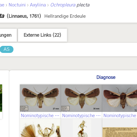
›
›
›
ae
Noctuini
Axyliina
Ochropleura
plecta
ta
(Linnaeus, 1761)
Hellrandige Erdeule
ungen
Externe Links (22)
AS
Diagnose
Nominotypische Unterart ♂
Nominotypische Unterart ♀