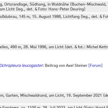
, Ortsrandlage, Südhang, in Waldnähe (Buchen-Mischwald, 
am Licht (leg., det. & Foto: Hans-Peter Deuring)
oßdubrau, 145 m, 15. August 1988, Lichtfang (leg., det. & Fo
lles, 490 m, 28. Mai 1996, am Licht (det. & fot.: Michel Kett
Ochropleura leucogaster
: Beitrag von Axel Steiner
[Forum]
0 m, Garten, Mischwaldrand, am Licht, 19. September 2021 (det
r Forstweg, ca. 1100 m, 29. Juli 2023, am Licht (Foto: Horst P