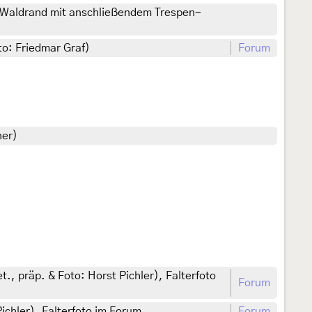
Waldrand mit anschließendem Trespen-
to: Friedmar Graf)
Forum
ner)
., präp. & Foto: Horst Pichler), Falterfoto
Forum
ichler), Falterfoto im Forum
Forum