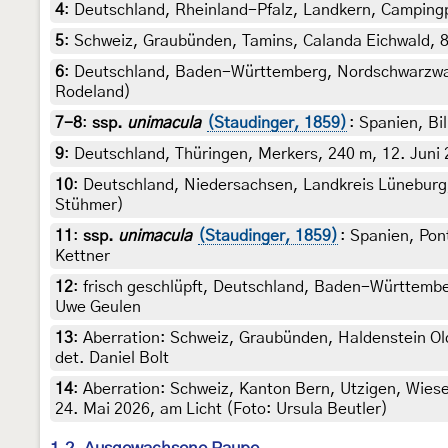
4
:
Deutschland, Rheinland-Pfalz, Landkern, Campingpla
5
:
Schweiz, Graubünden, Tamins, Calanda Eichwald, 8. 
6
:
Deutschland, Baden-Württemberg, Nordschwarzwald,
Rodeland)
7-8
:
ssp.
unimacula
(Staudinger, 1859)
: Spanien, Bi
9
:
Deutschland, Thüringen, Merkers, 240 m, 12. Juni 
10
:
Deutschland, Niedersachsen, Landkreis Lüneburg,
Stühmer)
11
:
ssp.
unimacula
(Staudinger, 1859)
: Spanien, Pon
Kettner
12
:
frisch geschlüpft, Deutschland, Baden-Württember
Uwe Geulen
13
:
Aberration: Schweiz, Graubünden, Haldenstein Old
det. Daniel Bolt
14
:
Aberration: Schweiz, Kanton Bern, Utzigen, Wies
24. Mai 2026, am Licht (Foto: Ursula Beutler)