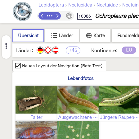
›
›
›
Lepidoptera
Noctuoidea
Noctuidae
Noctuin
Ochropleura plec
10086
Übersicht
Länder
Karte
Fundmeld
+45
EU
Länder:
Kontinente:
Neues Layout der Navigation (Beta Test)
Lebendfotos
Falter
Ausgewachsene Raupe
Jüngere Raupenstadien