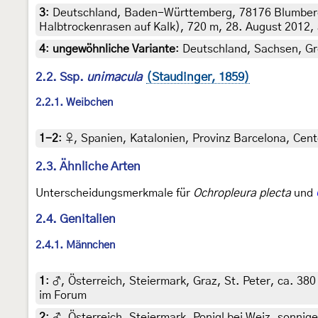
3
:
Deutschland, Baden-Württemberg, 78176 Blumberg
Halbtrockenrasen auf Kalk), 720 m, 28. August 2012, 
4
:
ungewöhnliche Variante
: Deutschland, Sachsen, Gr
2.2. Ssp.
unimacula
(Staudinger, 1859)
2.2.1. Weibchen
1-2
:
♀, Spanien, Katalonien, Provinz Barcelona, Cente
2.3. Ähnliche Arten
Unterscheidungsmerkmale für
Ochropleura plecta
und
2.4. Genitalien
2.4.1. Männchen
1
:
♂, Österreich, Steiermark, Graz, St. Peter, ca. 38
im Forum
2
:
♂, Österreich, Steiermark, Ponigl bei Weiz, sonnige