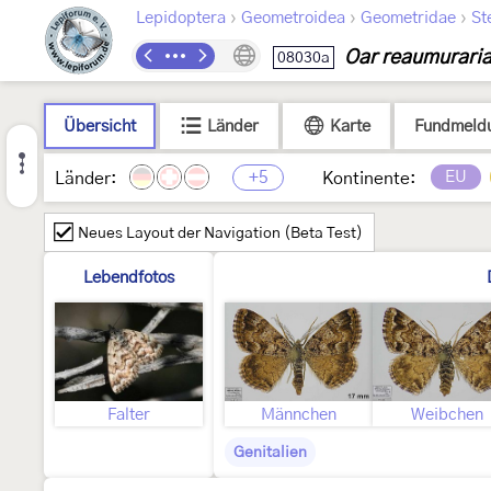
›
›
›
Lepidoptera
Geometroidea
Geometridae
St
Oar reaumurari
08030a
Übersicht
Länder
Karte
Fundmeld
+5
EU
Länder:
Kontinente:
Neues Layout der Navigation (Beta Test)
Lebendfotos
Falter
Männchen
Weibchen
Genitalien