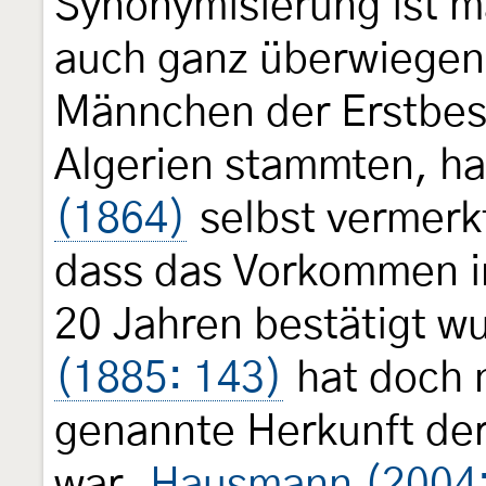
Synonymisierung ist m
auch ganz überwiegend
Männchen der Erstbesc
Algerien stammten, ha
(1864)
selbst vermerkt
dass das Vorkommen in
20 Jahren bestätigt w
(1885: 143)
hat doch n
genannte Herkunft der
war.
Hausmann (2004: