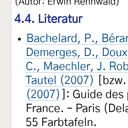
(Autor: Erwin Rennwald)
4.4. Literatur
Bachelard, P., Bérar
Demerges, D., Doux, 
C., Maechler, J. Rob
Tautel (2007)
[bzw
(2007)
]: Guide des
France. – Paris (Del
55 Farbtafeln.