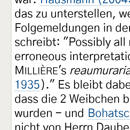
das zu unterstellen, w
Folgemeldungen in der
schreibt: "Possibly all
erroneous interpretatio
M
's
reaumurari
ILLIÈRE
1935
)." Es bleibt dab
dass die 2 Weibchen b
wurden - und
Bohatsc
nicht von Herrn Daube