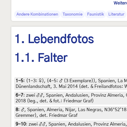
Weiter
Andere Kombinationen
Taxonomie
Faunistik
Literatur
1. Lebendfotos
1.1. Falter
1-5
: (1-3:
♀
), (4-5:
♂ (3 Exemplare)
),
Spanien, La M
Dünenlandschaft, 3. Mai 2014 (det. & Freilandfotos:
6-7
:
zwei ♂♂, Spanien, Andalusien, Provinz Almeria, C
2018 (leg., det. & fot.: Friedmar Graf)
8
:
♂, Spanien, Almeria, Nijar, Las Negras, N36°52'18.7
Gremmer), det. Friedmar Graf
9-10
:
zwei ♂♂, Spanien, Andalusien, Provinz Almeria