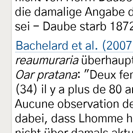
die damalige Angabe d
sei - Daube starb 187
Bachelard et al. (2007
reaumuraria
überhaupt 
Oar pratana
: "Deux fe
(34) il y a plus de 80 a
Aucune observation de
dabei, dass Lhomme hi