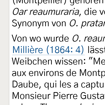
(Montpellier) gehören
Oar reaumuraria
, die 
Synonym von
O. prata
Von wo wurde
O. reau
Millière (1864: 4)
läss
Weibchen wissen: "Mes
aux environs de Montpe
Daube, qui les a capt
Monsieur Pierre Gust