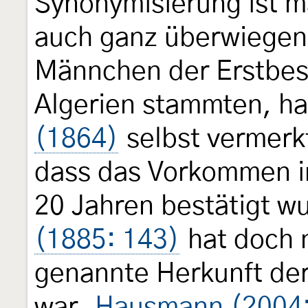
Synonymisierung ist m
auch ganz überwiegend
Männchen der Erstbesc
Algerien stammten, ha
(1864)
selbst vermerkt
dass das Vorkommen in
20 Jahren bestätigt w
(1885: 143)
hat doch n
genannte Herkunft der
war.
Hausmann (2004: