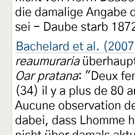
die damalige Angabe d
sei - Daube starb 187
Bachelard et al. (2007
reaumuraria
überhaupt 
Oar pratana
: "Deux fe
(34) il y a plus de 80 a
Aucune observation de
dabei, dass Lhomme hi