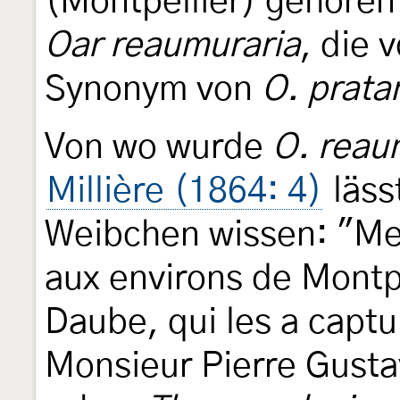
(Montpellier) gehören
Oar reaumuraria
, die 
Synonym von
O. prata
Von wo wurde
O. reau
Millière (1864: 4)
läss
Weibchen wissen: "Mes
aux environs de Montpe
Daube, qui les a capt
Monsieur Pierre Gust