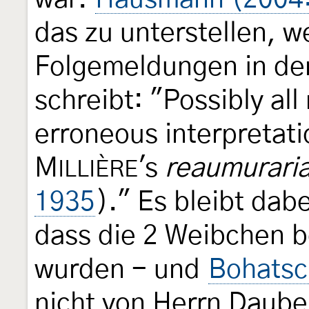
das zu unterstellen, w
Folgemeldungen in der
schreibt: "Possibly all
erroneous interpretatio
M
's
reaumurari
ILLIÈRE
1935
)." Es bleibt dab
dass die 2 Weibchen b
wurden - und
Bohatsc
nicht von Herrn Daube