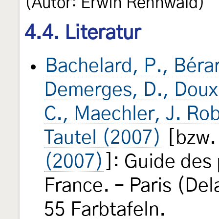
(Autor: Erwin Rennwald)
4.4. Literatur
Bachelard, P., Bérar
Demerges, D., Doux, 
C., Maechler, J. Rob
Tautel (2007)
[bzw
(2007)
]: Guide des
France. – Paris (Del
55 Farbtafeln.