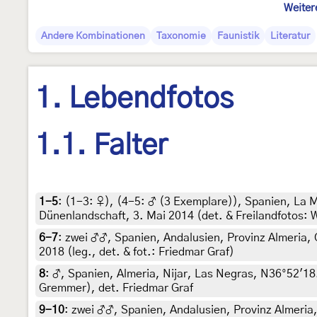
Weiter
Andere Kombinationen
Taxonomie
Faunistik
Literatur
1. Lebendfotos
1.1. Falter
1-5
: (1-3:
♀
), (4-5:
♂ (3 Exemplare)
),
Spanien, La M
Dünenlandschaft, 3. Mai 2014 (det. & Freilandfotos:
6-7
:
zwei ♂♂, Spanien, Andalusien, Provinz Almeria, C
2018 (leg., det. & fot.: Friedmar Graf)
8
:
♂, Spanien, Almeria, Nijar, Las Negras, N36°52'18.7
Gremmer), det. Friedmar Graf
9-10
:
zwei ♂♂, Spanien, Andalusien, Provinz Almeria