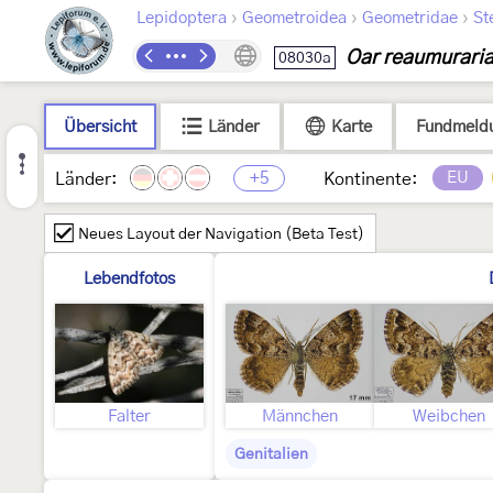
›
›
›
Lepidoptera
Geometroidea
Geometridae
St
Oar reaumurari
08030a
Übersicht
Länder
Karte
Fundmeld
+5
EU
Länder:
Kontinente:
Neues Layout der Navigation (Beta Test)
Lebendfotos
Falter
Männchen
Weibchen
Genitalien