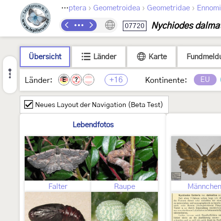
›
›
›
Lepidoptera
Geometroidea
Geometridae
Ennomi
Nychiodes dalma
07720
Übersicht
Länder
Karte
Fundmeld
+16
EU
Länder:
Kontinente:
E
?
Neues Layout der Navigation (Beta Test)
Lebendfotos
Falter
Raupe
Männche