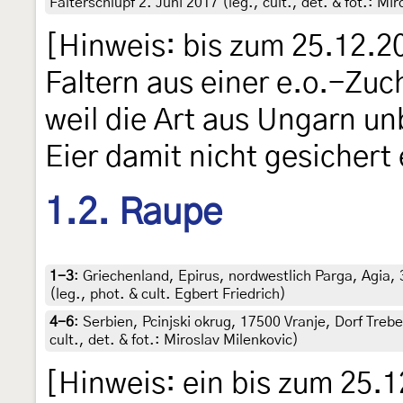
Falterschlupf 2. Juni 2017 (leg., cult., det. & fot.: Mi
[Hinweis: bis zum 25.12.20
Faltern aus einer e.o.-Zuc
weil die Art aus Ungarn un
Eier damit nicht gesichert
1.2. Raupe
1-3
:
Griechenland, Epirus, nordwestlich Parga, Agia,
(leg., phot. & cult. Egbert Friedrich)
4-6
:
Serbien, Pcinjski okrug, 17500 Vranje, Dorf Treb
cult., det. & fot.: Miroslav Milenkovic)
[Hinweis: ein bis zum 25.1