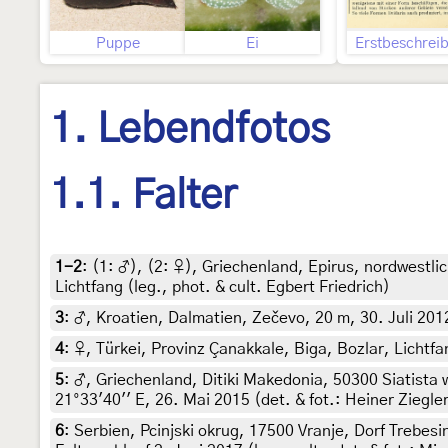
Puppe
Ei
Erstbeschrei
1. Lebendfotos
1.1. Falter
1-2
: (1:
♂
), (2:
♀
),
Griechenland, Epirus, nordwestli
Lichtfang (leg., phot. & cult. Egbert Friedrich)
3
:
♂, Kroatien, Dalmatien, Zečevo, 20 m, 30. Juli 2012 
4
:
♀, Türkei, Provinz Çanakkale, Biga, Bozlar, Lichtfa
5
:
♂, Griechenland, Ditiki Makedonia, 50300 Siatista 
21°33'40'' E, 26. Mai 2015 (det. & fot.: Heiner Ziegle
6
:
Serbien, Pcinjski okrug, 17500 Vranje, Dorf Trebesi