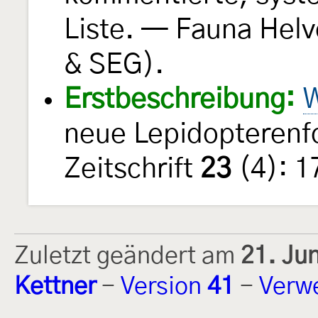
Liste. — Fauna Helv
& SEG).
Erstbeschreibung:
W
neue Lepidopterenf
Zeitschrift
23
(4): 1
Zuletzt geändert am
21. Ju
Kettner
-
Version
41
-
Verw