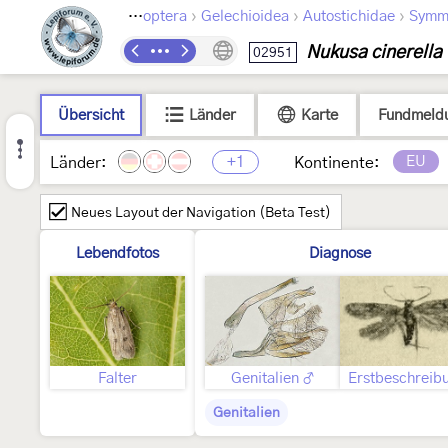
›
›
›
Lepidoptera
Gelechioidea
Autostichidae
Symm
Nukusa cinerella
02951
Übersicht
Länder
Karte
Fundmeld
+1
EU
Länder:
Kontinente:
Neues Layout der Navigation (Beta Test)
Lebendfotos
Diagnose
Falter
Genitalien ♂
Erstbeschreib
Genitalien