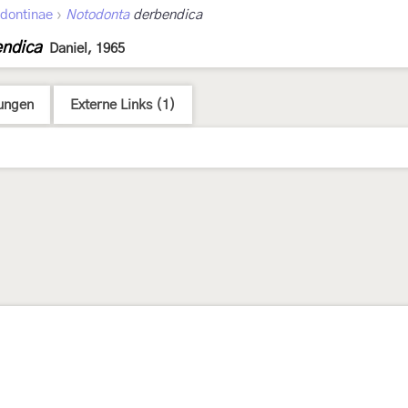
›
dontinae
Notodonta
derbendica
endica
Daniel, 1965
ungen
Externe Links (1)