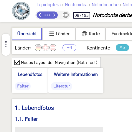
›
›
›
Lepidoptera
Noctuoidea
Notodontidae
Noto
Notodonta derb
08719a
Übersicht
Länder
Karte
Fundmeld
+4
AS
Länder:
Kontinente:
Neues Layout der Navigation (Beta Test)
Lebendfotos
Weitere Informationen
Falter
Literatur
1. Lebendfotos
1.1. Falter