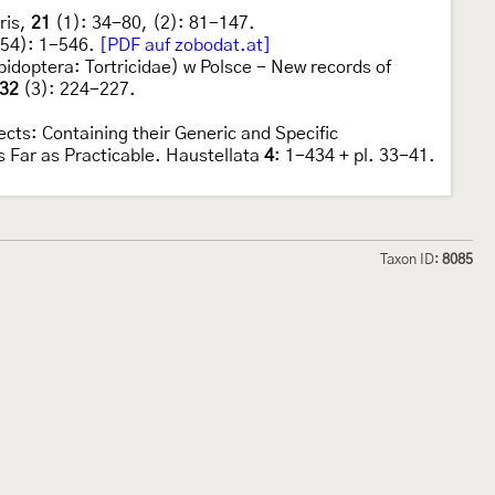
ris,
21
(1): 34-80, (2): 81-147.
54): 1-546.
[PDF auf zobodat.at]
idoptera: Tortricidae) w Polsce - New records of
32
(3): 224-227.
sects: Containing their Generic and Specific
s Far as Practicable. Haustellata
4
: 1-434 + pl. 33-41.
Taxon ID:
8085
hmetterlinge und
Lepiforum e.V.