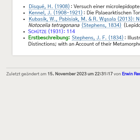
Disqué, H. (1908)
: Versuch einer microlepidopt
Kennel, J. (1908-1921)
: Die Palaearktischen To
Kubasik, W., Pabisiak, M. & R. Wąsala (2013): 
Notocelia tetragonana
(Stephens, 1834)
(Lepido
S
(1931): 114
CHÜTZE
Erstbeschreibung:
Stephens, J. F. (1834)
: Illus
Distinctions; with an Account of their Metamorp
Zuletzt geändert am
15. November 2023 um 22:31:17
von
Erwin Re
Dieses Internetportal wurde am 16. Septembe