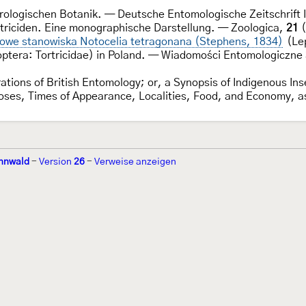
erologischen Botanik. — Deutsche Entomologische Zeitschrift I
rtriciden. Eine monographische Darstellung. — Zoologica,
21
(
Nowe stanowiska Notocelia tetragonana (Stephens, 1834)
(Lep
ptera: Tortricidae) in Poland. — Wiadomości Entomologiczne
trations of British Entomology; or, a Synopsis of Indigenous In
hoses, Times of Appearance, Localities, Food, and Economy, a
nnwald
-
Version
26
-
Verweise anzeigen
r 2002 von
Walter Schön
(
www.schmetterling-raupe.de
) als "Forum Sc