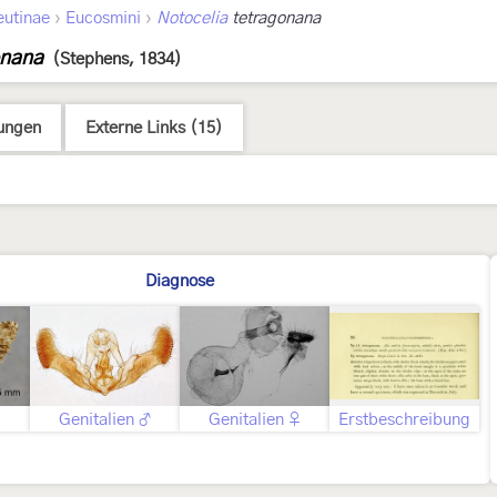
›
›
eutinae
Eucosmini
Notocelia
tetragonana
onana
(Stephens, 1834)
ungen
Externe Links (15)
Diagnose
Genitalien ♂
Genitalien ♀
Erstbeschreibung