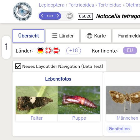
›
›
›
Lepidoptera
Tortricoidea
Tortricidae
Olethr
Notocelia tetrag
05020
Übersicht
Länder
Karte
Fundmeld
+18
EU
Länder:
Kontinente:
Neues Layout der Navigation (Beta Test)
Lebendfotos
Falter
Puppe
Männchen
Genitalien