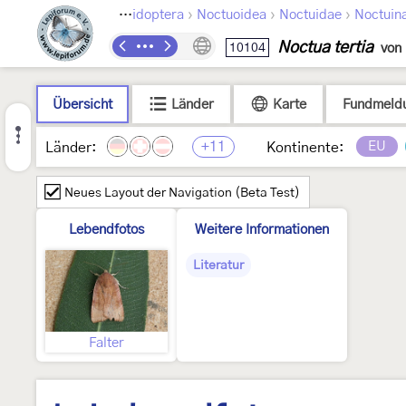
›
›
›
Lepidoptera
Noctuoidea
Noctuidae
Noctuin
Noctua tertia
10104
von
Übersicht
Länder
Karte
Fundmeld
+11
EU
Länder:
Kontinente:
Neues Layout der Navigation (Beta Test)
Lebendfotos
Weitere Informationen
Literatur
Falter