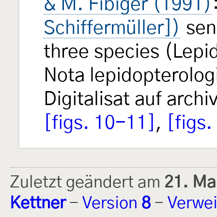
& M. Fibiger (1991)
Schiffermüller])
sen
three species (Lepi
Nota lepidopterolo
Digitalisat auf archi
[figs. 10-11]
,
[figs
Zuletzt geändert am
21. Ma
Kettner
-
Version
8
-
Verwei