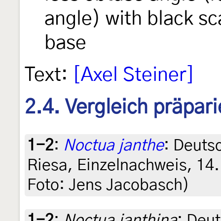
angle) with black sc
base
Text:
[Axel Steiner]
2.4. Vergleich präpari
1-2
:
Noctua janthe
: Deuts
Riesa, Einzelnachweis, 14
Foto: Jens Jacobasch)
1-2
:
Noctua janthina
: Deu