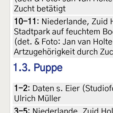
Zucht betätigt
10-11
:
Niederlande, Zuid 
Stadtpark auf feuchtem Bod
(det. & Foto: Jan van Hol
Artzugehörigkeit durch Zuc
1.3. Puppe
1-2
:
Daten s. Eier (Studiofo
Ulrich Müller
3-5
:
Niederlande, Zuid Ho