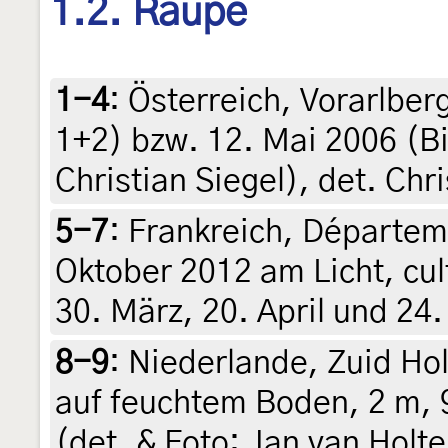
1.2. Raupe
1-4
:
Österreich, Vorarlber
1+2) bzw. 12. Mai 2006 (Bil
Christian Siegel), det. Chri
5-7
:
Frankreich, Départeme
Oktober 2012 am Licht, cul
30. März, 20. April und 24.
8-9
:
Niederlande, Zuid Ho
auf feuchtem Boden, 2 m, 
(det. & Foto: Jan van Holt