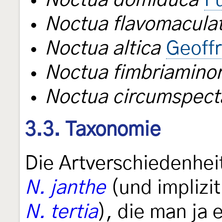
Noctua domiduca
F
Noctua flavomacula
Noctua altica
Geoff
Noctua fimbriamino
Noctua circumspect
3.3. Taxonomie
Die Artverschiedenhei
N. janthe
(und implizi
N. tertia
), die man ja 