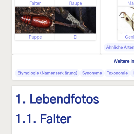
Falter
Raupe
Mä
Puppe
Ei
Geni
Ähnliche Arte
Weitere I
Etymologie (Namenserklärung)
Synonyme
Taxonomie
1. Lebendfotos
1.1. Falter