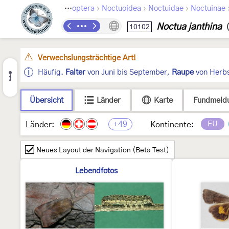
›
›
›
Lepidoptera
Noctuoidea
Noctuidae
Noctuinae
Noctua janthina
10102
Verwechslungsträchtige Art!
Häufig.
Falter
von Juni bis September,
Raupe
von Herbs
Übersicht
Länder
Karte
Fundmeld
+49
EU
Länder:
Kontinente:
Neues Layout der Navigation (Beta Test)
Lebendfotos