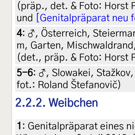
(präp., det. & Foto: Horst P
und
[Genitalpräparat neu f
4
:
♂, Österreich, Steiermar
m, Garten, Mischwaldrand,
(det., präp. & Foto: Horst 
5-6
:
♂, Slowakei, Stažkov, 
fot.: Roland Štefanovič)
2.2.2. Weibchen
1
:
Genitalpräparat eines ni