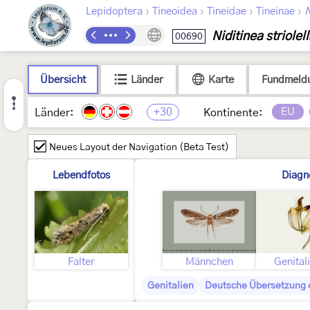
›
›
›
›
Lepidoptera
Tineoidea
Tineidae
Tineinae
N
Niditinea striolel
00690
Übersicht
Länder
Karte
Fundmeld
+30
EU
Länder:
Kontinente:
Neues Layout der Navigation (Beta Test)
Lebendfotos
Diagn
Falter
Männchen
Genital
Genitalien
Deutsche Übersetzung d