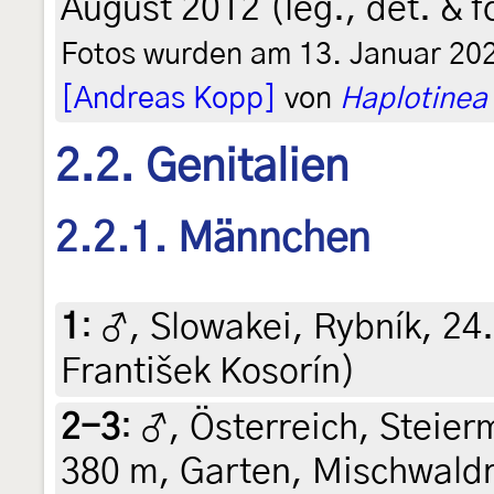
August 2012 (leg., det. & 
Fotos wurden am 13. Januar 20
[Andreas Kopp]
von
Haplotinea 
2.2. Genitalien
2.2.1. Männchen
1
:
♂, Slowakei, Rybník, 24. 
František Kosorín)
2-3
:
♂, Österreich, Steierm
380 m, Garten, Mischwaldr