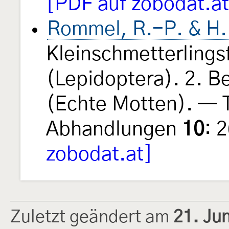
[PDF auf zobodat.at
Rommel, R.-P. & H. 
Kleinschmetterling
(Lepidoptera). 2. Be
(Echte Motten). — T
Abhandlungen
10
: 
zobodat.at]
Zuletzt geändert am
21. Ju