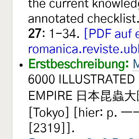
the current knowled
annotated checklis
27
: 1-34.
[PDF auf 
romanica.reviste.ub
Erstbeschreibung:
M
6000 ILLUSTRATED
EMPIRE 日本昆蟲大圖
[Tokyo] [hier: p.
[2319]].