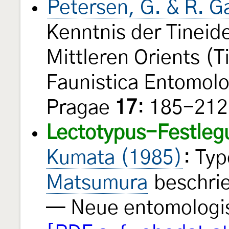
Petersen, G. & R. G
Kenntnis der Tineid
Mittleren Orients (T
Faunistica Entomolo
Pragae
17
: 185-21
Lectotypus-Festleg
Kumata (1985)
: Ty
Matsumura
beschrie
— Neue entomologi