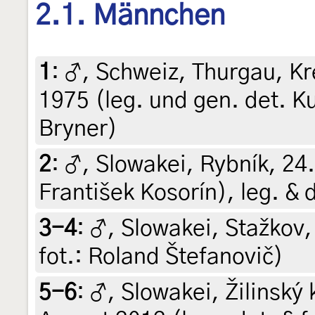
2.1. Männchen
1
:
♂, Schweiz, Thurgau, Kr
1975 (leg. und gen. det. K
Bryner)
2
:
♂, Slowakei, Rybník, 24
František Kosorín), leg. & 
3-4
:
♂, Slowakei, Stažkov, 
fot.: Roland Štefanovič)
5-6
:
♂, Slowakei, Žilinský 