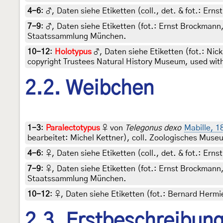
4-6
:
♂, Daten siehe Etiketten (coll., det. & fot.: Ern
7-9
:
♂, Daten siehe Etiketten (fot.: Ernst Brockmann,
Staatssammlung München.
10-12
:
Holotypus
♂, Daten siehe Etiketten (fot.: Nick
copyright Trustees Natural History Museum, used wit
2.2. Weibchen
1-3
:
Paralectotypus
♀ von
Telegonus dexo
Mabille, 1
bearbeitet: Michel Kettner), coll. Zoologisches Muse
4-6
:
♀, Daten siehe Etiketten (coll., det. & fot.: Ern
7-9
:
♀, Daten siehe Etiketten (fot.: Ernst Brockmann,
Staatssammlung München.
10-12
:
♀, Daten siehe Etiketten (fot.: Bernard Hermie
2.3. Erstbeschreibun