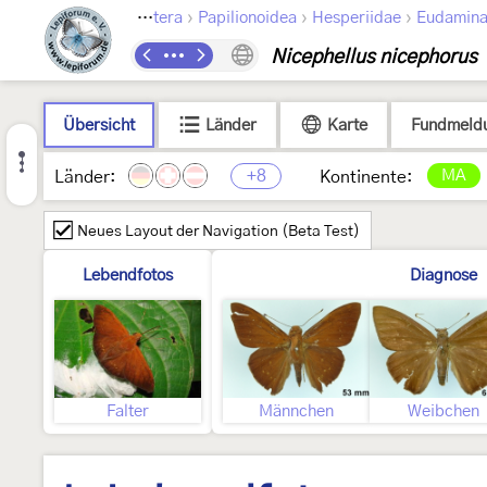
›
›
›
Lepidoptera
Papilionoidea
Hesperiidae
Eudamin
Nicephellus nicephorus
Übersicht
Länder
Karte
Fundmeld
+8
MA
Länder:
Kontinente:
Neues Layout der Navigation (Beta Test)
Lebendfotos
Diagnose
Falter
Männchen
Weibchen