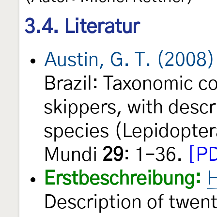
3.4. Literatur
Austin, G. T. (2008)
Brazil: Taxonomic c
skippers, with desc
species (Lepidopte
Mundi
29
: 1–36.
[PD
Erstbeschreibung:
H
Description of twen