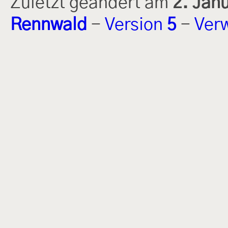
Zuletzt geändert am
2. Jan
Rennwald
-
Version
5
-
Ver