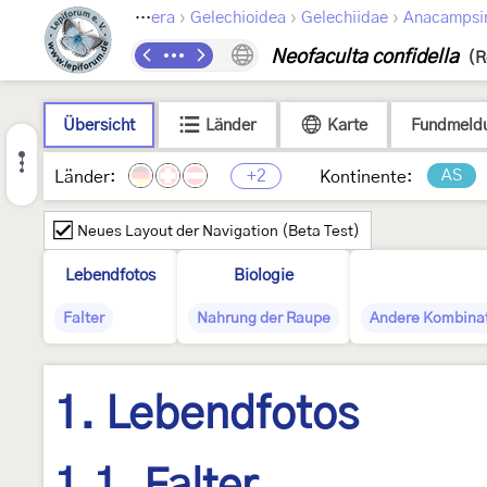
›
›
›
Lepidoptera
Gelechioidea
Gelechiidae
Anacampsi
Neofaculta confidella
(R
Übersicht
Länder
Karte
Fundmeld
+2
AS
Länder:
Kontinente:
Neues Layout der Navigation (Beta Test)
Lebendfotos
Biologie
Falter
Nahrung der Raupe
Andere Kombina
1. Lebendfotos