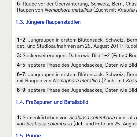
6
:
Raupe vor der Überwinterung, Schweiz, Bern, Chass
Raupen von
Nemophora metallica
(Zucht mit
Knautia 
1.3. Jüngere Raupenstadien
1-2
:
Jungraupen in erstem Blütensack, Schweiz, Bern
det. und Studioaufnahmen am 25. August 2011: Rudol
3
:
Sackerweiterungen, Daten wie Bild 1-2 (Fotos: Rud
4-5
:
spätere Phase des Jugendsackes, Daten wie Bild
6-7
:
Jungraupen in erstem Blütensack, Schweiz, Bern
mit Raupen von
Nemophora metallica
(Zucht mit
Knau
8-9
:
spätere Phase des Jugendsackes, Daten wie Bil
1.4. Fraßspuren und Befallsbild
1
:
Samenkörbchen von
Scabiosa columbaria
dient als
von
Scabiosa columbaria
(det. und Foto am 25. Augus
1.5. Puppe