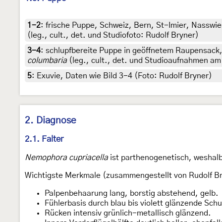
1-2
:
frische Puppe, Schweiz, Bern, St-Imier, Nasswi
(leg., cult., det. und Studiofoto: Rudolf Bryner)
3-4
:
schlupfbereite Puppe in geöffnetem Raupensack,
columbaria
(leg., cult., det. und Studioaufnahmen am 
5
:
Exuvie, Daten wie Bild 3-4 (Foto: Rudolf Bryner)
2. Diagnose
2.1. Falter
Nemophora cupriacella
ist parthenogenetisch, weshal
Wichtigste Merkmale (zusammengestellt von Rudolf Br
Palpenbehaarung lang, borstig abstehend, gelb.
Fühlerbasis durch blau bis violett glänzende Sch
Rücken intensiv grünlich-metallisch glänzend.