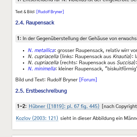
Text & Bild:
[Rudolf Bryner]
2.4. Raupensack
1
:
In der Gegenüberstellung der Gehäuse von erwachs
N. metallica
: grosser Raupensack, relativ wirr vo
N. cupriacella
(links: Raupensack aus
Knautia
): 
N. cupriacella
(rechts: Raupensack aus
Succisa
)
N. minimella
: kleiner Raupensack, "biskuitförmig
Bild und Text: Rudolf Bryner
[Forum]
2.5. Erstbeschreibung
1-2
:
Hübner ([1819]: pl. 67 fig. 445)
[nach Copyright
Kozlov (2003: 121)
sieht in dieser Abbildung ein Män