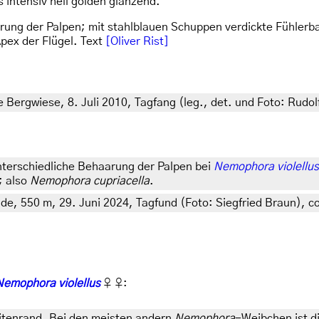
ls intensiv hell golden glänzend.
ung der Palpen; mit stahlblauen Schuppen verdickte Fühlerb
Apex der Flügel. Text
[Oliver Rist]
Bergwiese, 8. Juli 2010, Tagfang (leg., det. und Foto: Rudol
unterschiedliche Behaarung der Palpen bei
Nemophora violellus
; also
Nemophora cupriacella
.
, 550 m, 29. Juni 2024, Tagfund (Foto: Siegfried Braun), co
Nemophora violellus
♀ ♀:
eitenrand. Bei den meisten andern
Nemophora
-Weibchen ist d