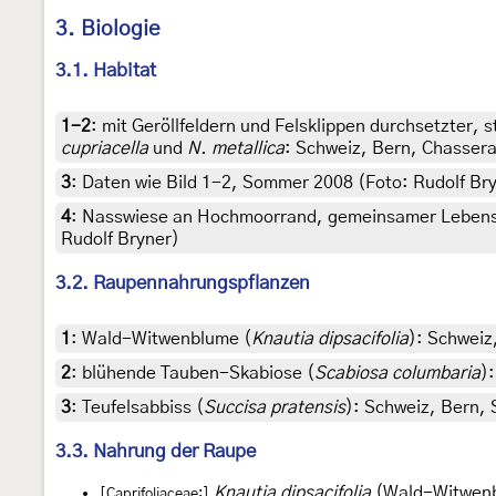
3. Biologie
3.1. Habitat
1-2
:
mit Geröllfeldern und Felsklippen durchsetzter
cupriacella
und
N. metallica
: Schweiz, Bern, Chasser
3
:
Daten wie Bild 1-2, Sommer 2008 (Foto: Rudolf Br
4
:
Nasswiese an Hochmoorrand, gemeinsamer Leben
Rudolf Bryner)
3.2. Raupennahrungspflanzen
1
:
Wald-Witwenblume (
Knautia dipsacifolia
): Schweiz
2
:
blühende Tauben-Skabiose (
Scabiosa columbaria
)
3
:
Teufelsabbiss (
Succisa pratensis
): Schweiz, Bern, 
3.3. Nahrung der Raupe
Knautia dipsacifolia
(Wald-Witwen
[Caprifoliaceae:]