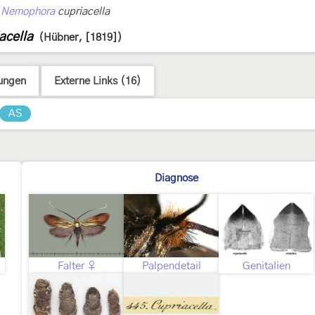
›
Nemophora
cupriacella
acella
(Hübner, [1819])
ungen
Externe Links (16)
AS
Diagnose
Falter ♀
Palpendetail
Genitalien