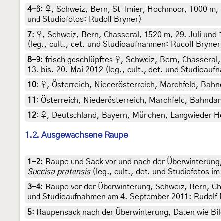
4-6
:
♀, Schweiz, Bern, St-Imier, Hochmoor, 1000 m, 
und Studiofotos: Rudolf Bryner)
7
:
♀, Schweiz, Bern, Chasseral, 1520 m, 29. Juli und
(leg., cult., det. und Studioaufnahmen: Rudolf Bryner
8-9
:
frisch geschlüpftes ♀, Schweiz, Bern, Chasseral
13. bis. 20. Mai 2012 (leg., cult., det. und Studioau
10
:
♀, Österreich, Niederösterreich, Marchfeld, Bahnd
11
:
Österreich, Niederösterreich, Marchfeld, Bahndamm
12
:
♀, Deutschland, Bayern, München, Langwieder Heid
1.2. Ausgewachsene Raupe
1-2
:
Raupe und Sack vor und nach der Überwinterung,
Succisa pratensis
(leg., cult., det. und Studiofotos i
3-4
:
Raupe vor der Überwinterung, Schweiz, Bern, Ch
und Studioaufnahmen am 4. September 2011: Rudolf 
5
:
Raupensack nach der Überwinterung, Daten wie Bild