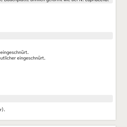
h eingeschnürt.
eutlicher eingeschnürt.
r).