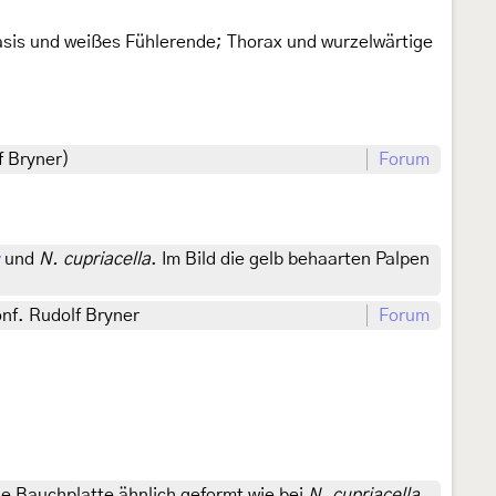
asis und weißes Fühlerende; Thorax und wurzelwärtige
f Bryner)
Forum
und
N. cupriacella
. Im Bild die gelb behaarten Palpen
nf. Rudolf Bryner
Forum
ie Bauchplatte ähnlich geformt wie bei
N. cupriacella
.