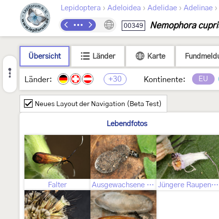
›
›
›
Lepidoptera
Adeloidea
Adelidae
Adelinae
Nemophora cupri
00349
Übersicht
Länder
Karte
Fundmeld
+30
EU
Länder:
Kontinente:
Neues Layout der Navigation (Beta Test)
Lebendfotos
Falter
Ausgewachsene Raupe
Jüngere Raupenstadien