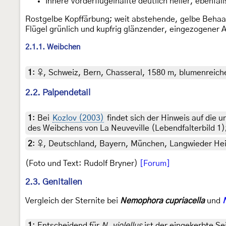
Innere Vorderflügelhälfte deutlich heller, ebenfal
Rostgelbe Kopffärbung; weit abstehende, gelbe Behaar
Flügel grünlich und kupfrig glänzender, eingezogener 
2.1.1. Weibchen
1
:
♀, Schweiz, Bern, Chasseral, 1580 m, blumenreiche 
2.2. Palpendetail
1
:
Bei
Kozlov (2003)
findet sich der Hinweis auf die 
des Weibchens von La Neuveville (Lebendfalterbild 1)
2
:
♀, Deutschland, Bayern, München, Langwieder Heide
(Foto und Text: Rudolf Bryner)
[Forum]
2.3. Genitalien
Vergleich der Sternite bei
Nemophora cupriacella
und
1
:
Entscheidend für
N. violellus
ist der eingekerbte S