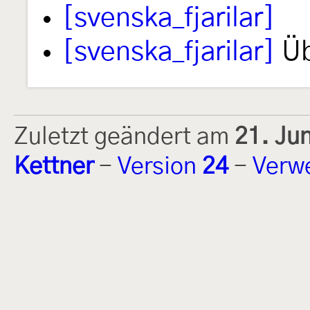
[svenska_fjarilar]
[svenska_fjarilar]
Üb
Zuletzt geändert am
21. Ju
Kettner
-
Version
24
-
Verw