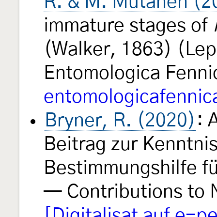
R. & M. Mutanen (2
immature stages of
(Walker, 1863) (Lep
Entomologica Fenn
entomologicafennic
Bryner, R. (2020)
: 
Beitrag zur Kenntnis
Bestimmungshilfe fü
— Contributions to 
[Digitalisat auf e-p