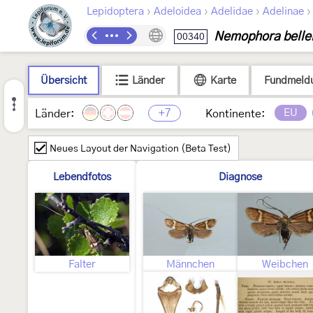
›
›
›
Lepidoptera
Adeloidea
Adelidae
Adelinae
Nemophora belle
00340
Übersicht
Länder
Karte
Fundmeld
+7
EU
Länder:
Kontinente:
Neues Layout der Navigation (Beta Test)
Lebendfotos
Diagnose
Falter
Männchen
Weibchen