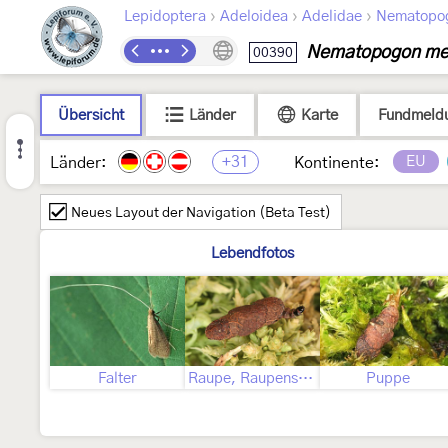
›
›
›
Lepidoptera
Adeloidea
Adelidae
Nematopo
Nematopogon met
00390
Übersicht
Länder
Karte
Fundmeld
+31
EU
Länder:
Kontinente:
Neues Layout der Navigation (Beta Test)
Lebendfotos
Falter
Raupe, Raupensack
Puppe