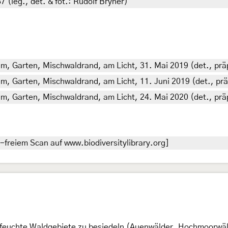
 (leg., det. & fot.: Rudolf Bryner)
 m, Garten, Mischwaldrand, am Licht, 31. Mai 2019 (det., präp
 m, Garten, Mischwaldrand, am Licht, 11. Juni 2019 (det., prä
0 m, Garten, Mischwaldrand, am Licht, 24. Mai 2020 (det., prä
-freiem Scan auf www.biodiversitylibrary.org]
ich feuchte Waldgebiete zu besiedeln (Auenwälder, Hochmoorwä