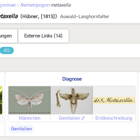
›
goninae
Nematopogon
metaxella
axella
(Hübner, [1813])
Auwald-Langhornfalter
ungen
Externe Links (14)
AS
Diagnose
Männchen
Genitalien ♂
Erstbeschreibung
Genitalien