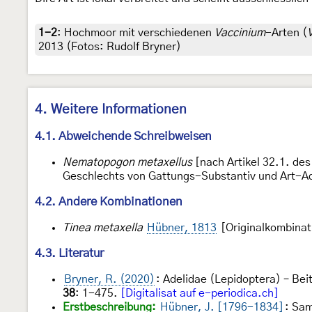
1-2
:
Hochmoor mit verschiedenen
Vaccinium
-Arten (
2013 (Fotos: Rudolf Bryner)
4. Weitere Informationen
4.1. Abweichende Schreibweisen
Nematopogon metaxellus
[nach Artikel 32.1. de
Geschlechts von Gattungs-Substantiv und Art-Ad
4.2. Andere Kombinationen
Tinea metaxella
Hübner, 1813
[Originalkombinat
4.3. Literatur
Bryner, R. (2020)
: Adelidae (Lepidoptera) – Bei
38
: 1-475.
[Digitalisat auf e-periodica.ch]
Erstbeschreibung:
Hübner, J. [1796-1834]
: Sa