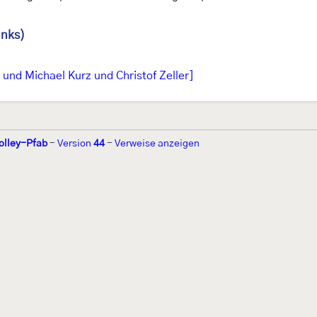
inks)
und Michael Kurz und Christof Zeller]
olley-Pfab
-
Version
44
-
Verweise anzeigen
r 2002 von
Walter Schön
(
www.schmetterling-raupe.de
) als "Forum Sc
zember 2004 von
Erwin Rennwald
(fachliche Supervision) und
Jürgen R
06 wird es vom gemeinnützigen
Lepiforum e.V.
getragen.