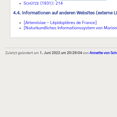
S
(1931): 214
CHÜTZE
4.4. Informationen auf anderen Websites (externe L
[Artemisiae - Lépidoptères de France]
[Naturkundliches Informationssystem von Marion 
Zuletzt geändert am
1. Juni 2022 um 20:29:04
von
Annette von Sch
Dieses Internetportal wurde am 16. Septembe
Raupen bestimmen" gegründet und am 23. De
(technische Betreuung) übernommen. Seit 20