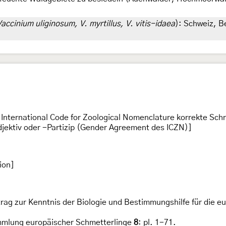
Vaccinium uliginosum, V. myrtillus, V. vitis-idaea
): Schweiz, B
s International Code for Zoological Nomenclature korrekte Sc
jektiv oder -Partizip (Gender Agreement des ICZN)]
ion]
trag zur Kenntnis der Biologie und Bestimmungshilfe für die e
mmlung europäischer Schmetterlinge
8
: pl. 1-71.