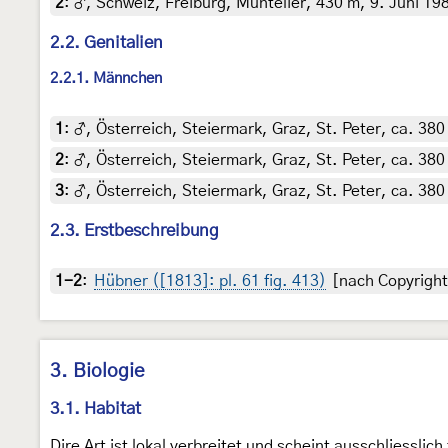
2
:
♂, Schweiz, Freiburg, Muntelier, 430 m, 9. Juni 1987
2.2. Genitalien
2.2.1. Männchen
1
:
♂, Österreich, Steiermark, Graz, St. Peter, ca. 380
2
:
♂, Österreich, Steiermark, Graz, St. Peter, ca. 380
3
:
♂, Österreich, Steiermark, Graz, St. Peter, ca. 38
2.3. Erstbeschreibung
1-2
:
Hübner ([1813]: pl. 61 fig. 413)
[nach Copyright
3. Biologie
3.1. Habitat
Dire Art ist lokal verbreitet und scheint ausschliessl