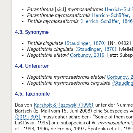
Paranthrena
[sic!]
myrmosaeformis
Herrich-Schä
Paranthrene myrmosaeformis
Herrich-Schäffer,
Tinthia myrmosaeformis
(Herrich-Schäffer, 1846
4.3. Synonyme
Tinthia cingulata
(Staudinger, 1870)
[Nr. 04021
Negotinthia cingulata
(Staudinger, 1870)
[vielle
Negotinthia efetovi
Gorbunov, 2019
[jetzt Subsp
4.4. Unterarten
Negotinthia myrmosaeformis efetovi
Gorbunov, 
Negotinthia myrmosaeformis cingulata
(Stauding
4.5. Taxonomie
Das von
Karsholt & Razowski (1996)
unter der Nummer
Bartsch (E-Mail vom 15. Juni 2008) eine Subspecies 
(2019: 303)
muss daher schreiben: "Some of them co
Laštùvka, 1995] or a subspecies of
N. myrmosaeformi
al., 1993, 1996; de Freina, 1997; Špatenka et al., 19