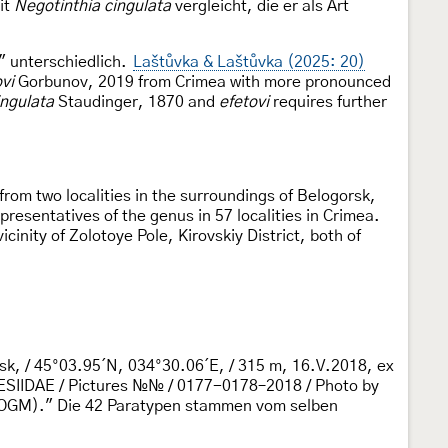
it
Negotinthia cingulata
vergleicht, die er als Art
" unterschiedlich.
Laštůvka & Laštůvka (2025: 20)
vi
Gorbunov, 2019 from Crimea with more pronounced
ingulata
Staudinger, 1870 and
efetovi
requires further
from two localities in the surroundings of Belogorsk,
esentatives of the genus in 57 localities in Crimea.
icinity of Zolotoye Pole, Kirovskiy District, both of
rsk, / 45°03.95´N, 034°30.06´E, / 315 m, 16.V.2018, ex
 “SESIIDAE / Pictures №№ / 0177-0178–2018 / Photo by
(COGM)." Die 42 Paratypen stammen vom selben