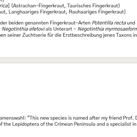
rica
] (Astrachan-Fingerkraut, Taurisches Fingerkraut)
ut, Langhaariges Fingerkraut, Rauhaariges Fingerkraut)
 der beiden genannten Fingerkraut-Arten
Potentilla recta
und
r
Negotinthia efetovi
als Unterart -
Negotinthia myrmosaeformi
en seiner Zuchtserie für die Erstbeschreibung jenes Taxons i
amenswahl: "This new species is named after my friend Prof. 
f the Lepidoptera of the Crimean Peninsula and a specialist in