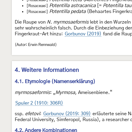
[Rosaceae:]
Potentilla astracanica
[=
Potentilla tau
[Rosaceae:]
Potentilla pedata
(Behaartes Fingerkra
[Rosaceae:]
Die Raupe von
N. myrmosaeformis
lebt in den Wurzeln
sehr wahrscheinlich falsch. Durch die Einbeziehung de
Fingerkraut-Art hinzu:
Gorbunov (2019)
fand die Raup
(Autor: Erwin Rennwald)
4. Weitere Informationen
4.1. Etymologie (Namenserklärung)
myrmosaeformis
: „
Myrmosa
, Ameisenbiene.“
Spuler 2 (1910: 306R)
ssp.
efetovi
:
Gorbunov (2019: 309)
erläuterte seine N
Federal University, Simferopol, Russia), a researcher o
4.2. Andere Kombinationen