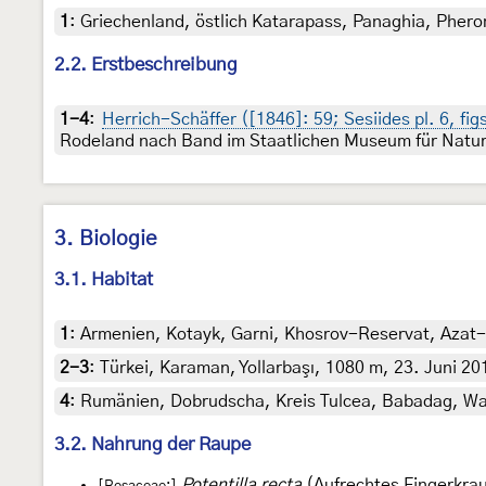
1
:
Griechenland, östlich Katarapass, Panaghia, Pherom
2.2. Erstbeschreibung
1-4
:
Herrich-Schäffer ([1846]: 59; Sesiides pl. 6, fig
Rodeland nach Band im Staatlichen Museum für Natu
3. Biologie
3.1. Habitat
1
:
Armenien, Kotayk, Garni, Khosrov-Reservat, Azat-
2-3
:
Türkei, Karaman, Yollarbaşı, 1080 m, 23. Juni 201
4
:
Rumänien, Dobrudscha, Kreis Tulcea, Babadag, Wa
3.2. Nahrung der Raupe
Potentilla recta
(Aufrechtes Fingerkrau