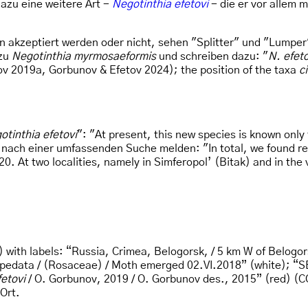
dazu eine weitere Art -
Negotinthia efetovi
- die er vor allem m
n akzeptiert werden oder nicht, sehen "Splitter" und "Lumper
 zu
Negotinthia myrmosaeformis
und schreiben dazu: "
N. efeto
nov 2019a, Gorbunov & Efetov 2024); the position of the taxa
c
otinthia efetovi
": "At present, this new species is known only 
nach einer umfassenden Suche melden: "In total, we found repr
20. At two localities, namely in Simferopol’ (Bitak) and in the v
) with labels: “Russia, Crimea, Belogorsk, / 5 km W of Belogo
illa pedata / (Rosaceae) / Moth emerged 02.VI.2018” (white);
fetovi
/ O. Gorbunov, 2019 / O. Gorbunov des., 2015” (red) 
Ort.