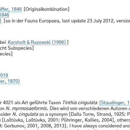
ffer, 1846
[Originalkombination]
 1846
)
[so in der Fauna Europaea, last update 23 July 2012, versio
 bei
Karsholt & Razowski (1996)
]
icht Subspecies]
ecies]
2019
er, 1870)
 4021 als Art geführte Taxon
Tinthia cingulata
(Staudinger, 
von
N. myrmosaeformis
. Dies wird von verschiedenen Autoren
nsider
N. cingulata
as a synonym [Dalla Torre, Strand, 1925; P
s
[Laštùvka, Laštùvka, 2001; Pühringer, Kallies, 2004], other
99; Gorbunov, 2001, 2008, 2013]. I have always considered and