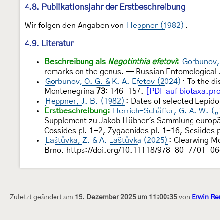
4.8. Publikationsjahr der Erstbeschreibung
Wir folgen den Angaben von
Heppner (1982)
.
4.9. Literatur
Beschreibung als
Negotinthia efetovi
:
Gorbunov,
remarks on the genus. — Russian Entomological
Gorbunov, O. G. & K. A. Efetov (2024)
: To the d
Montenegrina
73
: 146-157.
[PDF auf biotaxa.pr
Heppner, J. B. (1982)
: Dates of selected Lepido
Erstbeschreibung:
Herrich-Schäffer, G. A. W. (
Supplement zu Jakob Hübner's Sammlung europäis
Cossides pl. 1-2, Zygaenides pl. 1-16, Sesiides 
Laštůvka, Z. & A. Laštůvka (2025)
: Clearwing Mo
Brno. https://doi.org/10.11118/978-80-7701-06
Zuletzt geändert am
19. Dezember 2025 um 11:00:35
von
Erwin Re