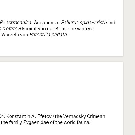
P. astracanica
. Angaben zu
Paliurus spina-cristi
sind
s efetovi
kommt von der Krim eine weitere
n Wurzeln von
Potentilla pedata
.
Dr. Konstantin A. Efetov (the Vernadsky Crimean
 the family Zygaenidae of the world fauna."