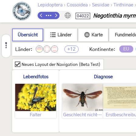
›
›
›
Lepidoptera
Cossoidea
Sesiidae
Tinthiinae
Negotinthia myr
04022
Übersicht
Länder
Karte
Fundmeld
+12
EU
Länder:
Kontinente:
Neues Layout der Navigation (Beta Test)
Lebendfotos
Diagnose
Falter
Geschlecht nicht bestimmt
Erstbeschreib