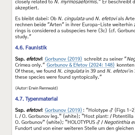
closely related to
N. myrmosaeformis
." Er beschreibt 
akzeptiert.
Es bleibt dabei: Ob
N. cingulata
und
N. efetovi
als Arte
rechnen beide "Arten" in ihrer Europa-Liste weiterhin
rings is considered a subspecies here (3c) (cf. Gorbu
study."
4.6. Faunistik
Ssp.
efetovi
:
Gorbunov (2019)
schreibt zu seiner "
Neg
Crimea only."
Gorbunov & Efetov (2024: 148)
konnten 
Of these, we found
N. cingulata
in 39 and
N. efetovi
in 
these species were found syntopically."
(Autor: Erwin Rennwald)
4.7. Typenmaterial
Ssp.
efetovi
:
Gorbunov (2019)
: "Holotype ♂ (Figs 1–2
l. / O. Gorbunov leg.” (white); “Host plant: / Potent
O. Gorbunov” (white); “HOLOTYPUS ♂ /
Negotinthia e
Fundort und von einer weiteren Stelle um den gleichen 