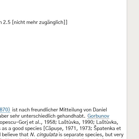
n 2.5 [nicht mehr zugänglich]]
1870)
ist nach freundlicher Mitteilung von Daniel
 aber sehr unterschiedlich gehandhabt.
Gorbunov
opescu-Gorj et al., 1958; Laštùvka, 1990; Laštùvka,
s as a good species [Cãpușe, 1971, 1973; Špatenka et
 believe that
N. cingulata
is separate species, but very