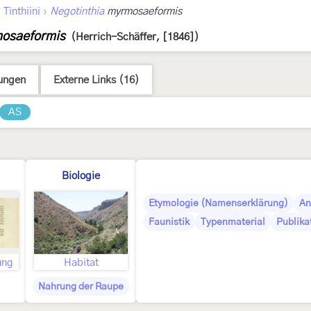
›
›
Tinthiini
Negotinthia
myrmosaeformis
mosaeformis
(Herrich-Schäffer, [1846])
ungen
Externe Links (16)
AS
Biologie
Etymologie (Namenserklärung)
An
Faunistik
Typenmaterial
Publika
ung
Habitat
Nahrung der Raupe