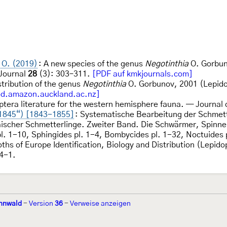
 O. (2019)
: A new species of the genus
Negotinthia
O. Gorbun
 Journal
28
(3): 303–311.
[PDF auf kmkjournals.com]
istribution of the genus
Negotinthia
O. Gorbunov, 2001 (Lepidop
od.amazon.auckland.ac.nz]
ptera literature for the western hemisphere fauna. — Journal 
„1845“) [1843-1855]
: Systematische Bearbeitung der Schmette
cher Schmetterlinge. Zweiter Band. Die Schwärmer, Spinner 
pl. 1-10, Sphingides pl. 1-4, Bombycides pl. 1-32, Noctuides 
ths of Europe Identification, Biology and Distribution (Lepid
4-1.
nnwald
-
Version
36
-
Verweise anzeigen