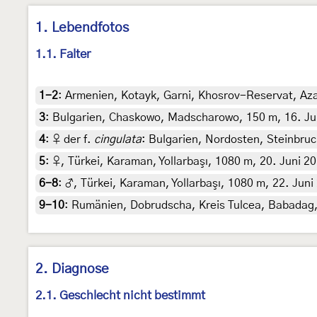
1. Lebendfotos
1.1. Falter
1-2
:
Armenien, Kotayk, Garni, Khosrov-Reservat, Azat
3
:
Bulgarien, Chaskowo, Madscharowo, 150 m, 16. Jun
4
:
♀ der f.
cingulata
: Bulgarien, Nordosten, Steinbruc
5
:
♀, Türkei, Karaman, Yollarbaşı, 1080 m, 20. Juni 20
6-8
:
♂, Türkei, Karaman, Yollarbaşı, 1080 m, 22. Juni
9-10
:
Rumänien, Dobrudscha, Kreis Tulcea, Babadag, 
2. Diagnose
2.1. Geschlecht nicht bestimmt