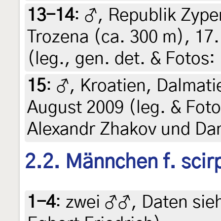
13-14
:
♂, Republik Zype
Trozena (ca. 300 m), 17.
(leg., gen. det. & Fotos
15
:
♂, Kroatien, Dalmati
August 2009 (leg. & Foto
Alexandr Zhakov und Dan
2.2. Männchen f. scir
1-4
:
zwei ♂♂, Daten siehe