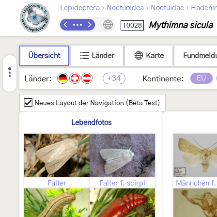
›
›
›
Lepidoptera
Noctuoidea
Noctuidae
Hadeni
Mythimna sicula
10028
Übersicht
Länder
Karte
Fundmeld
+34
EU
Länder:
Kontinente:
Neues Layout der Navigation (Beta Test)
Lebendfotos
Falter
Falter f. scirpi
Männchen f. 