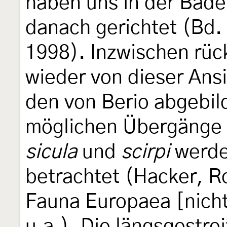
haben uns in der Ba
danach gerichtet (Bd. 
1998). Inzwischen rüc
wieder von dieser Ansi
den von Berio abgebild
möglichen Übergänge 
sicula
und
scirpi
werden
betrachtet (Hacker, R
Fauna Europaea [nicht
u.a.). Die längsgestre