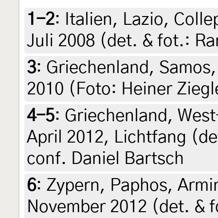
1-2
:
Italien, Lazio, Coll
Juli 2008 (det. & fot.: Ra
3
:
Griechenland, Samos, M
2010 (Foto: Heiner Ziegle
4-5
:
Griechenland, West-
April 2012, Lichtfang (det
conf. Daniel Bartsch
6
:
Zypern, Paphos, Armin
November 2012 (det. & fo