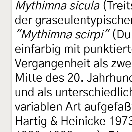
Mythimna sicula
(Treit
der graseulentypisch
"Mythimna scirpi"
(Dup
einfarbig mit punktiert
Vergangenheit als zwei
Mitte des 20. Jahrhu
und als unterschiedlic
variablen Art aufgefa
Hartig & Heinicke 19