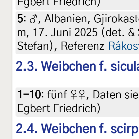
Egbert Friedrich)
5
:
♂, Albanien, Gjirokas
m, 17. Juni 2025 (det. &
Stefan), Referenz
Rákos
2.3. Weibchen f. sicul
1-10
:
fünf ♀♀, Daten sieh
Egbert Friedrich)
2.4. Weibchen f. scirp