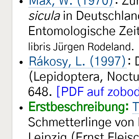
Max, W. (1970)
: Zu
sicula
in Deutschlan
Entomologische Zeit
libris Jürgen Rodeland.
Rákosy, L. (1997)
:
(Lepidoptera, Noct
648.
[PDF auf zobod
Erstbeschreibung:
T
Schmetterlinge von
Leipzig (Ernst Fleis