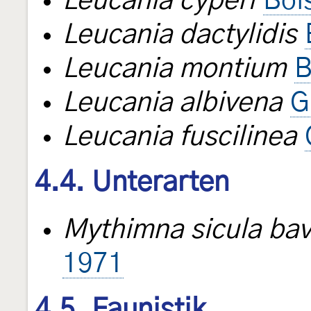
Leucania cyperi
Boi
Leucania dactylidis
Leucania montium
B
Leucania albivena
G
Leucania fuscilinea
4.4. Unterarten
Mythimna sicula bav
1971
4.5. Faunistik