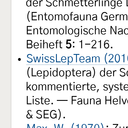
der Schmetterlinge
(Entomofauna Germ
Entomologische Nac
Beiheft
5
: 1-216.
SwissLepTeam (201
(Lepidoptera) der S
kommentierte, syst
Liste. — Fauna Helv
& SEG).