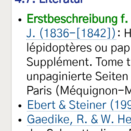
Erstbeschreibung f. 
J. (1836-[1842])
: 
lépidoptères ou pap
Supplément. Tome t
unpaginierte Seiten (
Paris (Méquignon-M
Ebert & Steiner (19
Gaedike, R. & W. He