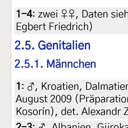
1-4
:
zwei ♀♀, Daten siehe
Egbert Friedrich)
2.5. Genitalien
2.5.1. Männchen
1
:
♂, Kroatien, Dalmatie
August 2009 (Präparatio
Kosorín), det. Alexandr 
2-3
:
♂, Albanien, Gjirok