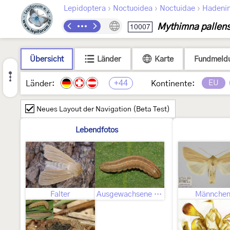
›
›
›
Lepidoptera
Noctuoidea
Noctuidae
Hadeni
Mythimna pallen
10007
Übersicht
Länder
Karte
Fundmeld
+44
EU
Länder:
Kontinente:
Neues Layout der Navigation (Beta Test)
Lebendfotos
Falter
Ausgewachsene Raupe
Männche