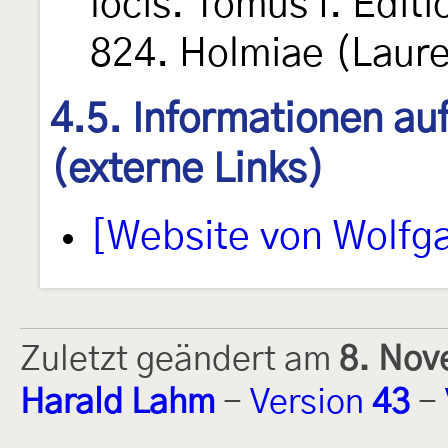
locis. Tomus I. Edit
824. Holmiae (Laure
4.5. Informationen au
(externe Links)
[Website von Wolfg
Zuletzt geändert am
8. Nov
Harald Lahm
-
Version
43
-