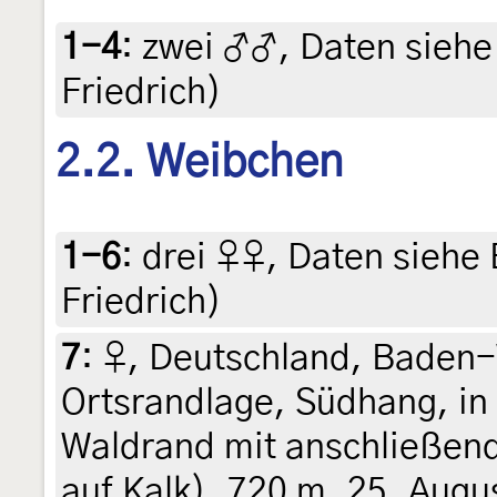
1-4
:
zwei ♂♂, Daten siehe E
Friedrich)
2.2. Weibchen
1-6
:
drei ♀♀, Daten siehe E
Friedrich)
7
:
♀, Deutschland, Baden
Ortsrandlage, Südhang, i
Waldrand mit anschließen
auf Kalk), 720 m, 25. Augus