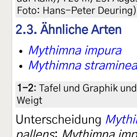
Foto: Hans-Peter Deuring)
2.3. Ähnliche Arten
Mythimna impura
Mythimna stramine
1-2
:
Tafel und Graphik un
Weigt
Unterscheidung
Mythi
pallens
:
Mythimna imp