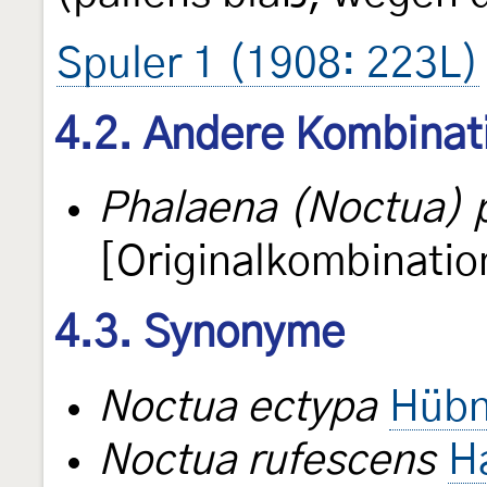
Spuler 1 (1908: 223L)
4.2. Andere Kombinat
Phalaena (Noctua) 
[Originalkombinatio
4.3. Synonyme
Noctua ectypa
Hübn
Noctua rufescens
H