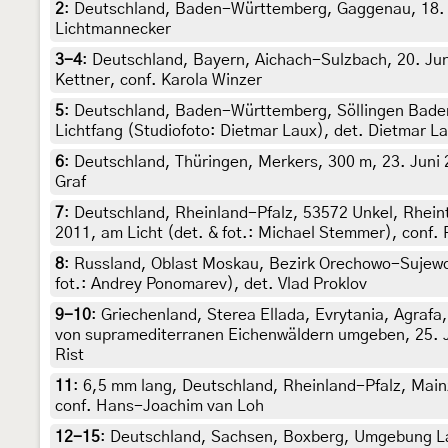
2
:
Deutschland, Baden-Württemberg, Gaggenau, 18. Ju
Lichtmannecker
3-4
:
Deutschland, Bayern, Aichach-Sulzbach, 20. Juni
Kettner, conf. Karola Winzer
5
:
Deutschland, Baden-Württemberg, Söllingen Baden
Lichtfang (Studiofoto: Dietmar Laux), det. Dietmar La
6
:
Deutschland, Thüringen, Merkers, 300 m, 23. Juni 
Graf
7
:
Deutschland, Rheinland-Pfalz, 53572 Unkel, Rhein
2011, am Licht (det. & fot.: Michael Stemmer), conf. 
8
:
Russland, Oblast Moskau, Bezirk Orechowo-Sujewo, 
fot.: Andrey Ponomarev), det. Vlad Proklov
9-10
:
Griechenland, Sterea Ellada, Evrytania, Agrafa,
von supramediterranen Eichenwäldern umgeben, 25. Jun
Rist
11
:
6,5 mm lang, Deutschland, Rheinland-Pfalz, Main
conf. Hans-Joachim van Loh
12-15
:
Deutschland, Sachsen, Boxberg, Umgebung Lan