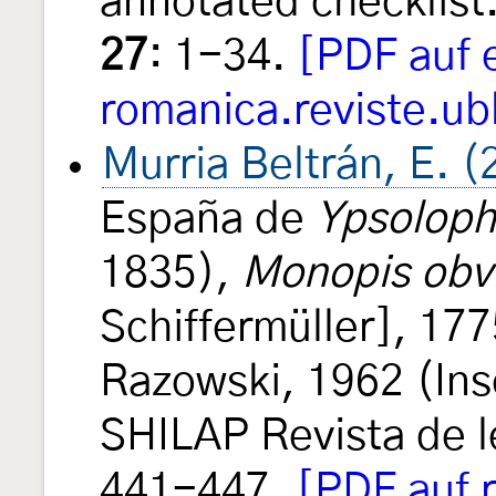
annotated checklis
27
: 1-34.
[PDF auf 
romanica.reviste.ub
Murria Beltrán, E. 
España de
Ypsolopha
1835),
Monopis obvi
Schiffermüller], 17
Razowski, 1962 (Ins
SHILAP Revista de 
441-447.
[PDF auf 