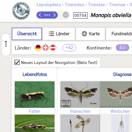
›
›
›
›
Lepidoptera
Tineoidea
Tineidae
Tineinae
Monopis obviella
00704
Übersicht
Länder
Karte
Fundmeld
+42
EU
Länder:
Kontinente:
Neues Layout der Navigation (Beta Test)
Lebendfotos
Diagnose
Falter
Männchen
Weibchen