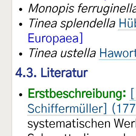
Monopis ferruginell
Tinea splendella
Hü
Europaea]
Tinea ustella
Hawort
4.3. Literatur
Erstbeschreibung:
[
Schiffermüller] (17
systematischen Wer