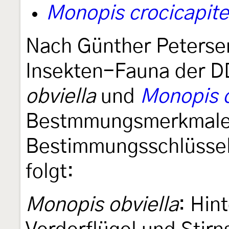
Monopis crocicapite
Nach Günther Petersen
Insekten-Fauna der D
obviella
und
Monopis c
Bestmmungsmerkmalen
Bestimmungsschlüssel 
folgt:
Monopis obviella
: Hin