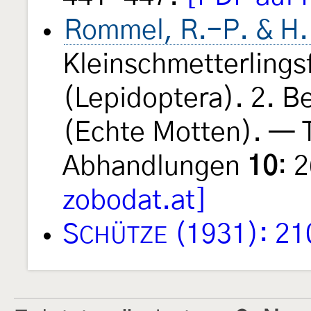
Rommel, R.-P. & H. 
Kleinschmetterling
(Lepidoptera). 2. Be
(Echte Motten). — T
Abhandlungen
10
: 
zobodat.at]
S
(1931): 21
CHÜTZE