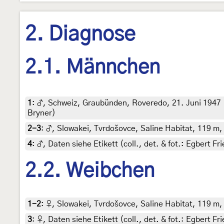
2. Diagnose
2.1. Männchen
1
:
♂, Schweiz, Graubünden, Roveredo, 21. Juni 1947 (
Bryner)
2-3
:
♂, Slowakei, Tvrdošovce, Saline Habitat, 119 m,
4
:
♂, Daten siehe Etikett (coll., det. & fot.: Egbert F
2.2. Weibchen
1-2
:
♀, Slowakei, Tvrdošovce, Saline Habitat, 119 m,
3
:
♀, Daten siehe Etikett (coll., det. & fot.: Egbert F