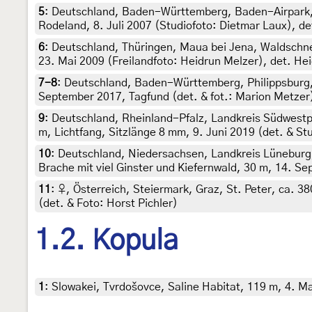
5
:
Deutschland, Baden-Württemberg, Baden-Airpark, 
Rodeland, 8. Juli 2007 (Studiofoto: Dietmar Laux), d
6
:
Deutschland, Thüringen, Maua bei Jena, Waldschnei
23. Mai 2009 (Freilandfoto: Heidrun Melzer), det. He
7-8
:
Deutschland, Baden-Württemberg, Philippsburg,
September 2017, Tagfund (det. & fot.: Marion Metzer)
9
:
Deutschland, Rheinland-Pfalz, Landkreis Südwest
m, Lichtfang, Sitzlänge 8 mm, 9. Juni 2019 (det. & S
10
:
Deutschland, Niedersachsen, Landkreis Lüneburg,
Brache mit viel Ginster und Kiefernwald, 30 m, 14. S
11
:
♀, Österreich, Steiermark, Graz, St. Peter, ca. 3
(det. & Foto: Horst Pichler)
1.2. Kopula
1
:
Slowakei, Tvrdošovce, Saline Habitat, 119 m, 4. Ma