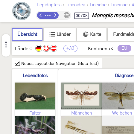
›
›
›
›
Lepidoptera
Tineoidea
Tineidae
Tineinae
Monopis monache
00708
Übersicht
Länder
Karte
Fundmeld
+33
EU
Länder:
Kontinente:
Neues Layout der Navigation (Beta Test)
Lebendfotos
Diagnose
Falter
Männchen
Weibchen