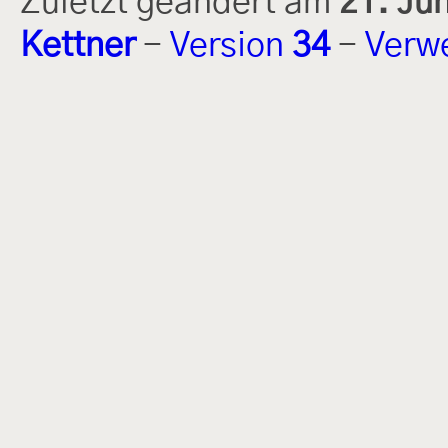
Zuletzt geändert am
21. Ju
Kettner
-
Version
34
-
Verw