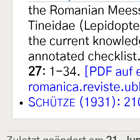
the Romanian Meessi
Tineidae (Lepidopte
the current knowled
annotated checklis
27
: 1-34.
[PDF auf 
romanica.reviste.ub
S
(1931): 21
CHÜTZE