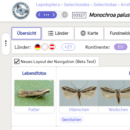
›
›
›
Lepidoptera
Gelechioidea
Gelechiidae
Arist
Monochroa palust
03327
Übersicht
Länder
Karte
Fundmeld
+21
EU
Länder:
Kontinente:
Neues Layout der Navigation (Beta Test)
Lebendfotos
Falter
Männchen
Weibchen
Genitalien