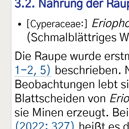
3.2. Nahrung der Rau
Erioph
[Cyperaceae:]
(Schmalblättriges W
Die Raupe wurde erst
1-2, 5)
beschrieben. N
Beobachtungen lebt s
Blattscheiden von
Eri
sie Minen erzeugt. Be
(2022: 327)
heißt es d