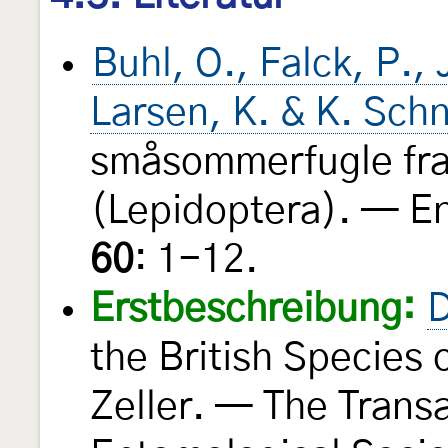
Buhl, O., Falck, P.,
Larsen, K. & K. Sch
småsommerfugle fra
(Lepidoptera). — E
60
: 1-12.
Erstbeschreibung:
D
the British Species
Zeller. — The Transa