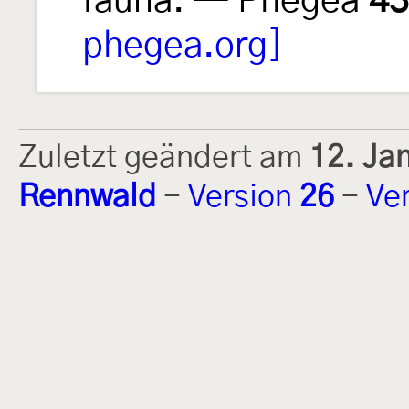
fauna. — Phegea
43
phegea.org]
Zuletzt geändert am
12. Ja
Rennwald
-
Version
26
-
Ve