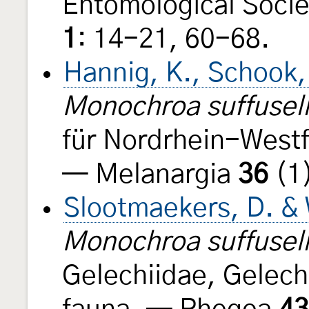
Entomological Socie
1
: 14-21, 60-68.
Hannig, K., Schook,
Monochroa suffusel
für Nordrhein-Westf
— Melanargia
36
(1)
Slootmaekers, D. & 
Monochroa suffusel
Gelechiidae, Gelech