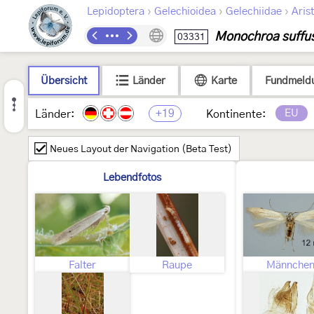
›
›
›
Lepidoptera
Gelechioidea
Gelechiidae
Arist
Monochroa suffus
03331
Übersicht
Länder
Karte
Fundmeld
+19
EU
Länder:
Kontinente:
Neues Layout der Navigation (Beta Test)
Lebendfotos
Falter
Raupe
Männche