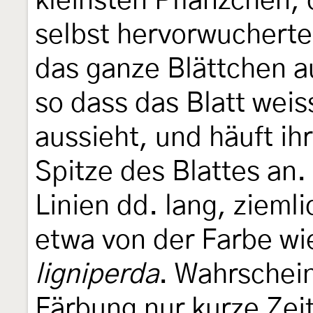
kleinsten Pflänzchen, 
selbst hervorwucherte
das ganze Blättchen au
so dass das Blatt wei
aussieht, und häuft ih
Spitze des Blattes an
Linien dd. lang, zieml
etwa von der Farbe w
ligniperda
. Wahrschein
Färbung nur kurze Zei