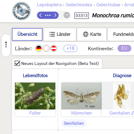
›
›
›
Lepidoptera
Gelechioidea
Gelechiidae
Arist
Monochroa rumic
03313
Übersicht
Länder
Karte
Fundmeld
+18
EU
Länder:
Kontinente:
Neues Layout der Navigation (Beta Test)
Lebendfotos
Diagnose
Falter
Männchen
Genitalien 
Genitalien