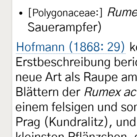
Rumex
[Polygonaceae:]
Sauerampfer)
Hofmann (1868: 29)
k
Erstbeschreibung beric
neue Art als Raupe am
Blättern der
Rumex ace
einem felsigen und so
Prag (Kundralitz), un