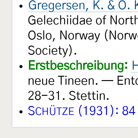
Gregersen, K. & O. 
Gelechiidae of Nor
Oslo, Norway (Norw
Society).
Erstbeschreibung:
H
neue Tineen. — Ent
28-31. Stettin.
S
(1931): 84
CHÜTZE