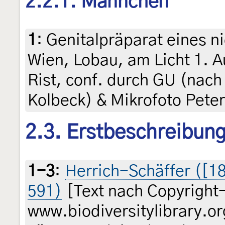
2.2.1. Männchen
1
:
Genitalpräparat eines n
Wien, Lobau, am Licht 1. Au
Rist, conf. durch GU (nac
Kolbeck) & Mikrofoto Pete
2.3. Erstbeschreibun
1-3
:
Herrich-Schäffer ([185
591)
[Text nach Copyright
www.biodiversitylibrary.or