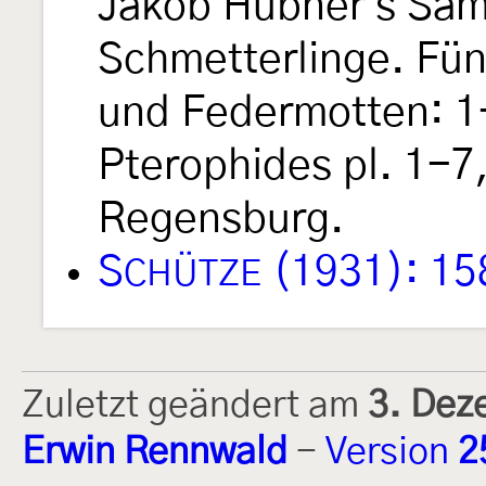
Jakob Hübner's Sam
Schmetterlinge. Fün
und Federmotten: 1-
Pterophides pl. 1-7,
Regensburg.
S
(1931): 15
CHÜTZE
Zuletzt geändert am
3. Dez
Erwin Rennwald
-
Version
2