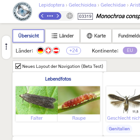
›
›
›
Lepidoptera
Gelechioidea
Gelechiidae
Arist
Monochroa consp
03319
Übersicht
Länder
Karte
Fundmeld
+24
EU
Länder:
Kontinente:
Neues Layout der Navigation (Beta Test)
Lebendfotos
Falter
Raupe
Genitalien