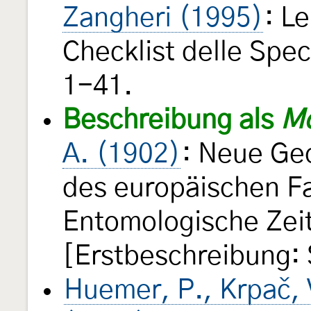
Zangheri (1995)
: L
Checklist delle Spec
1-41.
Beschreibung als
Mo
A. (1902)
: Neue Geo
des europäischen F
Entomologische Ze
[Erstbeschreibung:
Huemer, P., Krpač, 