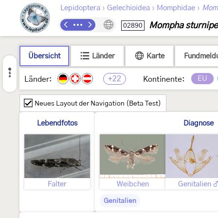
›
›
›
Lepidoptera
Gelechioidea
Momphidae
Mom
Mompha sturnipe
02890
Übersicht
Länder
Karte
Fundmeld
+22
EU
Länder:
Kontinente:
Neues Layout der Navigation (Beta Test)
Lebendfotos
Diagnose
Falter
Weibchen
Genitalien 
Genitalien