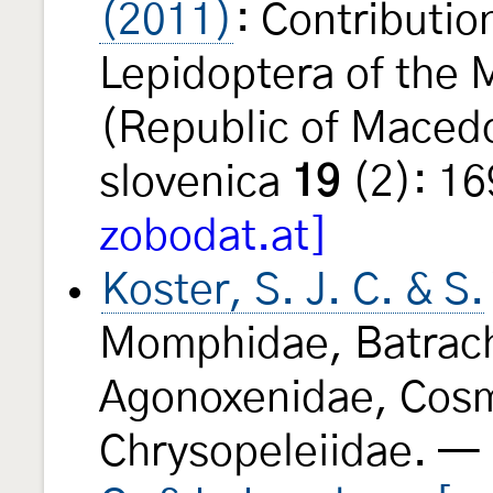
(2011)
: Contributio
Lepidoptera of the 
(Republic of Maced
slovenica
19
(2): 1
zobodat.at]
Koster, S. J. C. & S.
Momphidae, Batrach
Agonoxenidae, Cosm
Chrysopeleiidae. — 