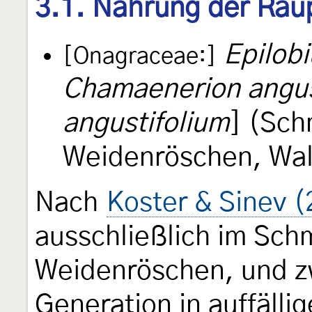
3.1. Nahrung der Rau
Epilob
[Onagraceae:]
Chamaenerion angus
angustifolium
] (Sch
Weidenröschen, Wa
Nach
Koster & Sinev 
ausschließlich im Schm
Weidenröschen, und zw
Generation in auffälli