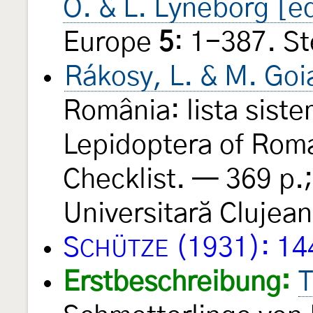
O. & L. Lyneborg [e
Europe
5
: 1-387. S
Rákosy, L. & M. Goi
România: lista sistem
Lepidoptera of Roman
Checklist. — 369 p.
Universitară Clujean
S
(1931): 14
CHÜTZE
Erstbeschreibung:
T