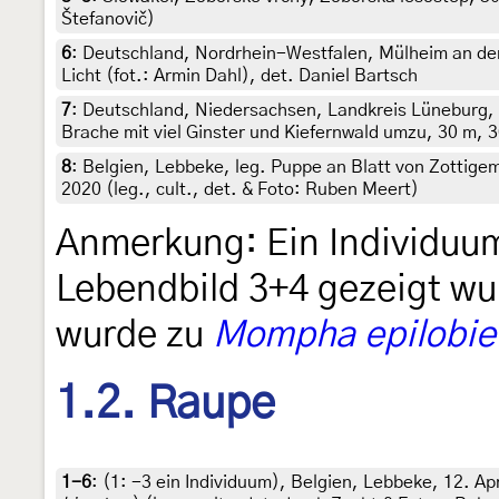
Štefanovič)
6
:
Deutschland, Nordrhein-Westfalen, Mülheim an der
Licht (fot.: Armin Dahl), det. Daniel Bartsch
7
:
Deutschland, Niedersachsen, Landkreis Lüneburg, 
Brache mit viel Ginster und Kiefernwald umzu, 30 m, 
8
:
Belgien, Lebbeke, leg. Puppe an Blatt von Zottig
2020 (leg., cult., det. & Foto: Ruben Meert)
Anmerkung: Ein Individuum,
Lebendbild 3+4 gezeigt w
wurde zu
Mompha epilobiel
1.2. Raupe
1-6
: (1:
-3 ein Individuum
),
Belgien, Lebbeke, 12. Ap