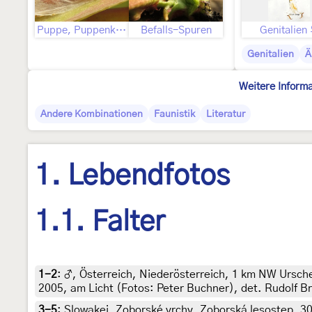
Puppe, Puppenkokon
Befalls-Spuren
Genitalien
Genitalien
Ä
Weitere Inform
Andere Kombinationen
Faunistik
Literatur
1. Lebendfotos
1.1. Falter
1-2
:
♂, Österreich, Niederösterreich, 1 km NW Ursch
2005, am Licht (Fotos: Peter Buchner), det. Rudolf B
3-5
:
Slowakei, Zoborské vrchy, Zoborská lesostep, 30