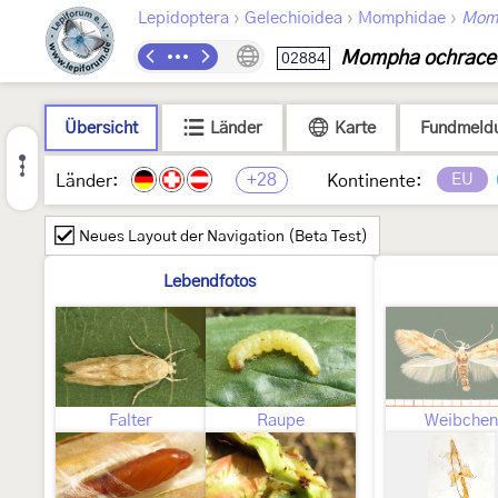
›
›
›
Lepidoptera
Gelechioidea
Momphidae
Mom
Mompha ochracee
02884
Übersicht
Länder
Karte
Fundmeld
+28
EU
Länder:
Kontinente:
Neues Layout der Navigation (Beta Test)
Lebendfotos
Falter
Raupe
Weibchen