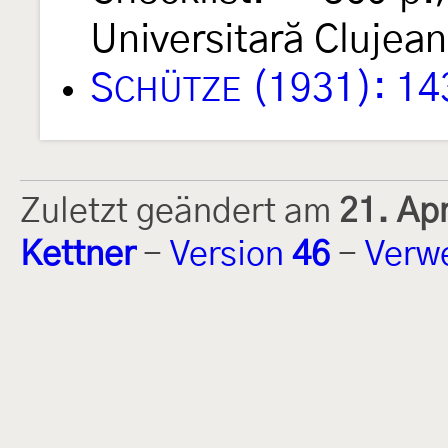
Universitară Clujean
S
(1931): 14
CHÜTZE
Zuletzt geändert am
21. Ap
Kettner
-
Version
46
-
Verw