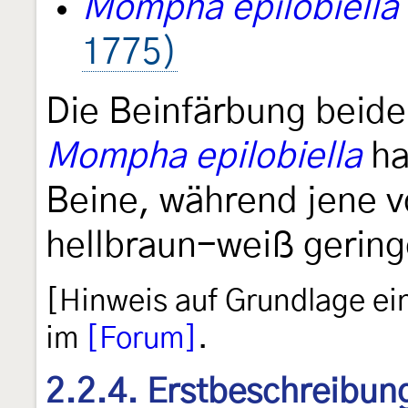
Mompha epilobiella
1775)
Die Beinfärbung beider
Mompha epilobiella
ha
Beine, während jene 
hellbraun-weiß geringe
[Hinweis auf Grundlage ei
im
[Forum]
.
2.2.4. Erstbeschreibun