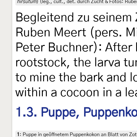
hirsutum
) (leg., cult., det. durch Zucht & Fotos: Rub
Begleitend zu seinem 
Ruben Meert (pers. Mi
Peter Buchner): After 
rootstock, the larva t
to mine the bark and l
within a cocoon in a le
1.3. Puppe, Puppenk
1
:
Puppe in geöffnetem Puppenkokon an Blatt von Zo