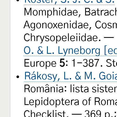
Momphidae, Batrach
Agonoxenidae, Cosm
Chrysopeleiidae. — 
O. & L. Lyneborg [e
Europe
5
: 1-387. S
Rákosy, L. & M. Goi
România: lista sistem
Lepidoptera of Roman
Checklist. — 369 p.