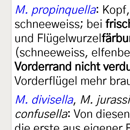
M. propinquella
: Kopf
schneeweiss; bei
fris
und Flügelwurzel
färbu
(schneeweiss, elfenb
Vorderrand nicht verd
Vorderflügel mehr bra
M. divisella
,
M. jurassi
confusella
: Von diesen
die erste aus eigener 