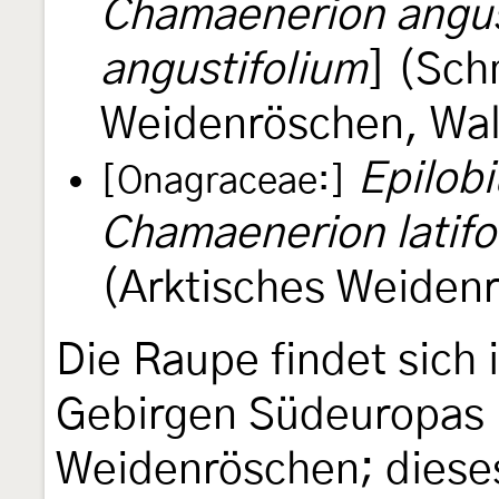
Chamaenerion angus
angustifolium
] (Sch
Weidenröschen, Wa
Epilobi
[Onagraceae:]
Chamaenerion latifo
(Arktisches Weiden
Die Raupe findet sich 
Gebirgen Südeuropas 
Weidenröschen; dieses