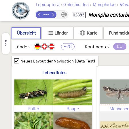
›
›
›
Lepidoptera
Gelechioidea
Momphidae
Mom
Mompha conturba
02883
Übersicht
Länder
Karte
Fundmeld
+28
EU
Länder:
Kontinente:
Neues Layout der Navigation (Beta Test)
Lebendfotos
Falter
Raupe
Männche