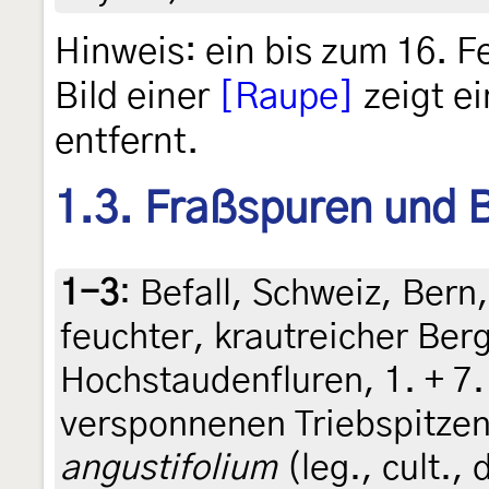
Hinweis: ein bis zum 16. F
Bild einer
[Raupe]
zeigt e
entfernt.
1.3. Fraßspuren und B
1-3
:
Befall, Schweiz, Bern
feuchter, krautreicher Ber
Hochstaudenfluren, 1. + 7. 
versponnenen Triebspitze
angustifolium
(leg., cult., 