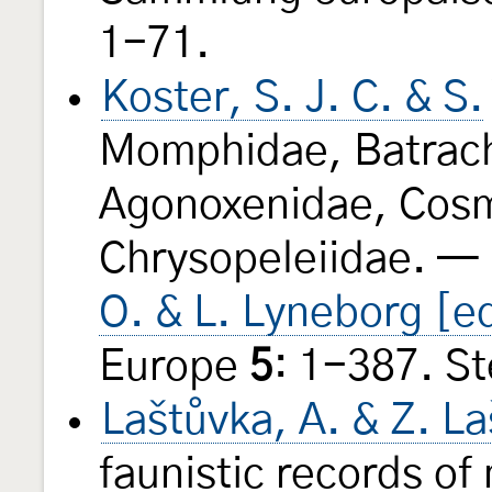
1-71.
Koster, S. J. C. & S.
Momphidae, Batrach
Agonoxenidae, Cosm
Chrysopeleiidae. — 
O. & L. Lyneborg [e
Europe
5
: 1-387. S
Laštůvka, A. & Z. L
faunistic records of