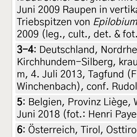
Juni 2009 Raupen in verti
Triebspitzen von
Epilobium
2009 (leg., cult., det. & fo
3-4
:
Deutschland, Nordrhe
Kirchhundem-Silberg, krau
m, 4. Juli 2013, Tagfund (F
Winchenbach), conf. Rudol
5
:
Belgien, Provinz Liège,
Juni 2018 (fot.: Henri Paye
6
:
Österreich, Tirol, Osttir