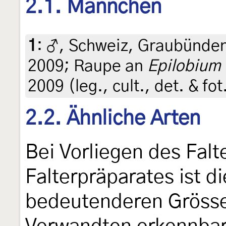
2.1. Männchen
1
:
♂, Schweiz, Graubünden,
2009; Raupe an
Epilobium 
2009 (leg., cult., det. & fo
2.2. Ähnliche Arten
Bei Vorliegen des Falt
Falterpräparates ist di
bedeutenderen Grösse