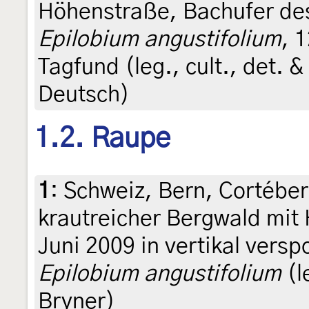
Höhenstraße, Bachufer des
Epilobium angustifolium
, 
Tagfund (leg., cult., det. 
Deutsch)
1.2. Raupe
1
:
Schweiz, Bern, Cortéber
krautreicher Bergwald mit 
Juni 2009 in vertikal vers
Epilobium angustifolium
(l
Bryner)