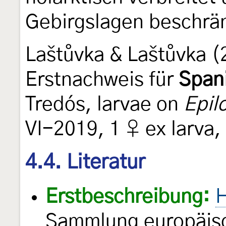
Gebirgslagen beschrä
Laštůvka & Laštůvka (
Erstnachweis für
Span
Tredós, larvae on
Epil
VI-2019, 1 ♀ ex larva
4.4. Literatur
Erstbeschreibung:
H
Sammlung europäisc