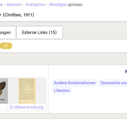
›
›
›
ae
Xylenini
Antitypina
Mniotype
spinosa
a
(Chrétien, 1911)
ungen
Externe Links (15)
AF
W
Andere Kombinationen
Taxonomie und
Literatur
Erstbeschreibung