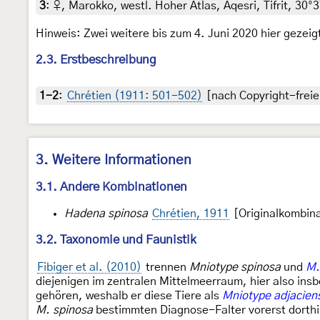
3
:
♀, Marokko, westl. Hoher Atlas, Aqesri, Tifrit, 30
Hinweis: Zwei weitere bis zum 4. Juni 2020 hier gezeig
2.3. Erstbeschreibung
1-2
:
Chrétien (1911: 501-502)
[nach Copyright-freie
3. Weitere Informationen
3.1. Andere Kombinationen
Hadena spinosa
Chrétien, 1911
[Originalkombina
3.2. Taxonomie und Faunistik
Fibiger et al. (2010)
trennen
Mniotype spinosa
und
M.
diejenigen im zentralen Mittelmeerraum, hier also ins
gehören, weshalb er diese Tiere als
Mniotype adjacien
M. spinosa
bestimmten Diagnose-Falter vorerst dorthin