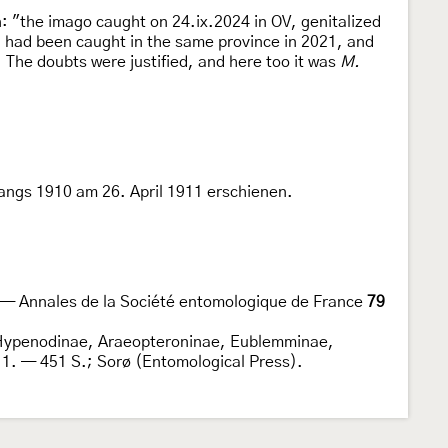
 "the imago caught on 24.ix.2024 in OV, genitalized
) had been caught in the same province in 2021, and
The doubts were justified, and here too it was
M.
gangs 1910 am 26. April 1911 erschienen.
e. — Annales de la Société entomologique de France
79
, Hypenodinae, Araeopteroninae, Eublemminae,
1. — 451 S.; Sorø (Entomological Press).