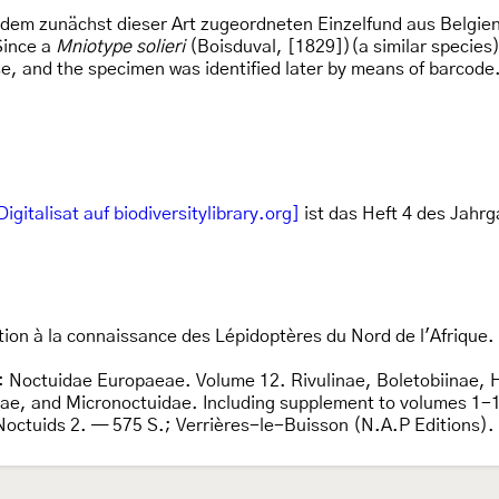
em zunächst dieser Art zugeordneten Einzelfund aus Belgien:
Since a
Mniotype solieri
(Boisduval, [1829])(a similar species
 and the specimen was identified later by means of barcode. 
Digitalisat auf biodiversitylibrary.org]
ist das Heft 4 des Jahr
ution à la connaissance des Lépidoptères du Nord de l'Afriqu
: Noctuidae Europaeae. Volume 12. Rivulinae, Boletobiinae
ae, and Micronoctuidae. Including supplement to volumes 1-1
Noctuids 2. — 575 S.; Verrières-le-Buisson (N.A.P Editions).