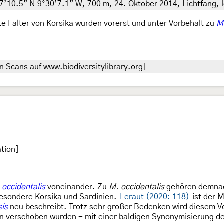
°37’10.5” N 9°30’7.1” W, 700 m, 24. Oktober 2014, Lichtfang, l
te Falter von Korsika wurden vorerst und unter Vorbehalt zu
M
n Scans auf www.biodiversitylibrary.org]
tion]
 occidentalis
voneinander. Zu
M. occidentalis
gehören demnac
besondere Korsika und Sardinien.
Leraut (2020: 118)
ist der M
sis
neu beschreibt. Trotz sehr großer Bedenken wird diesem Vor
 verschoben wurden - mit einer baldigen Synonymisierung der