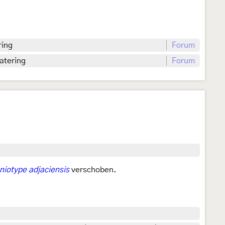
ring
Forum
Ratering
Forum
niotype adjaciensis
verschoben.