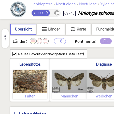
›
›
›
Lepidoptera
Noctuoidea
Noctuidae
Xylenin
Mniotype spinos
09743
Übersicht
Länder
Karte
Fundmeld
+8
EU
Länder:
Kontinente:
Neues Layout der Navigation (Beta Test)
Lebendfotos
Diagnose
Falter
Männchen
Weibchen