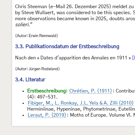
Chris Steeman (e-Mail 26. Dezember 2025) meldet zu d
by Steve Wullaert, was considered to be this species. 
more observations became known in 2025, doubts arose,
solieri
."
(Autor: Erwin Rennwald)
3.3. Publikationsdatum der Erstbeschreibung
Nach den « Dates d'apparition des Annales en 1911 »
[
(Autor: Jürgen Rodeland)
3.4. Literatur
Erstbeschreibung:
Chrétien, P. (1911)
: Contrib
(4): 497-531.
Fibiger, M., L. Ronkay, J.L. Yela & A. Zilli (2010)
Herminiinae, Hypeninae, Phytometrinae, Euteliin
Leraut, P. (2019)
: Moths of Europe. Volume VI. 