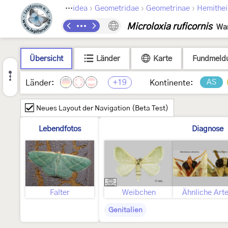
›
›
›
›
pidoptera
Geometroidea
Geometridae
Geometrinae
Hemithei
Microloxia ruficornis
War
Übersicht
Länder
Karte
Fundmeld
+19
AS
Länder:
Kontinente:
Neues Layout der Navigation (Beta Test)
Lebendfotos
Diagnose
Falter
Weibchen
Ähnliche Art
Genitalien