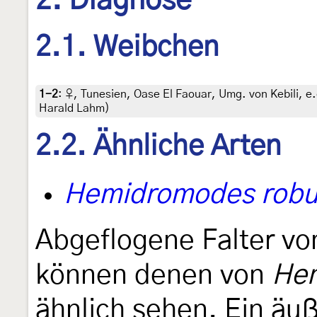
2. Diagnose
2.1. Weibchen
1-2
:
♀, Tunesien, Oase El Faouar, Umg. von Kebili, e.o
Harald Lahm)
2.2. Ähnliche Arten
Hemidromodes robu
Abgeflogene Falter v
können denen von
Hem
ähnlich sehen. Ein äu