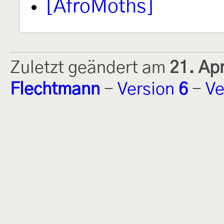
[AfroMoths]
Zuletzt geändert am
21. Ap
Flechtmann
-
Version
6
-
Ve