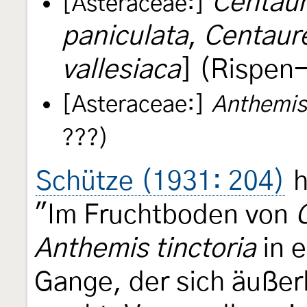
Centaur
[Asteraceae:]
paniculata
,
Centaur
vallesiaca
] (Rispen
[Asteraceae:]
Anthemis 
???)
Schütze (1931: 204)
h
"Im Fruchtboden von
Anthemis tinctoria
in 
Gange, der sich äußer