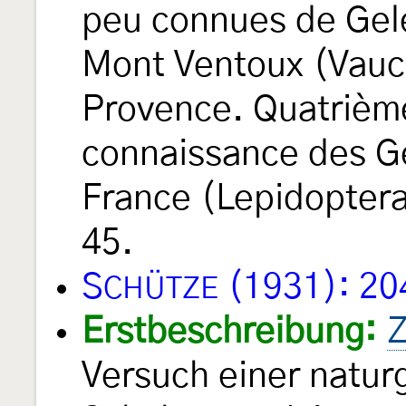
peu connues de Gel
Mont Ventoux (Vauc
Provence. Quatrième
connaissance des Ge
France (Lepidopter
45.
S
(1931): 20
CHÜTZE
Erstbeschreibung:
Z
Versuch einer natur