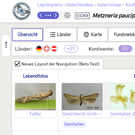
›
›
›
Lepidoptera
Gelechioidea
Gelechiidae
Arist
Metzneria paucip
03269
Übersicht
Länder
Karte
Fundmeld
+21
EU
Länder:
Kontinente:
Neues Layout der Navigation (Beta Test)
Lebendfotos
Falter
Geschlecht nicht bestimmt
Genitalien 
Genitalien