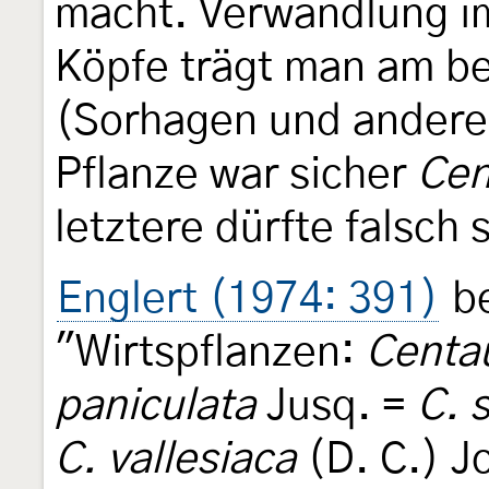
macht. Verwandlung i
Köpfe trägt man am be
(Sorhagen und andere)
Pflanze war sicher
Cen
letztere dürfte falsch 
Englert (1974: 391)
be
"Wirtspflanzen:
Centa
paniculata
Jusq. =
C. 
C. vallesiaca
(D. C.) J