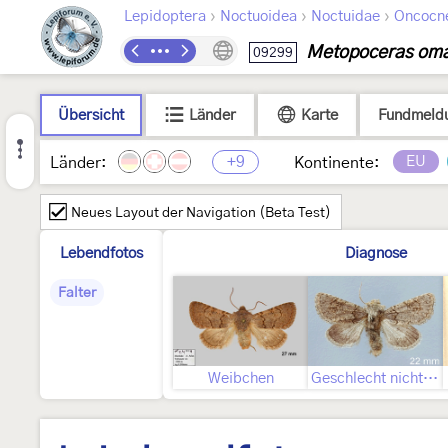
›
›
›
Lepidoptera
Noctuoidea
Noctuidae
Oncocn
Metopoceras om
09299
Übersicht
Länder
Karte
Fundmeld
+9
EU
Länder:
Kontinente:
Neues Layout der Navigation (Beta Test)
Lebendfotos
Diagnose
Falter
Weibchen
Geschlecht nicht bestimmt