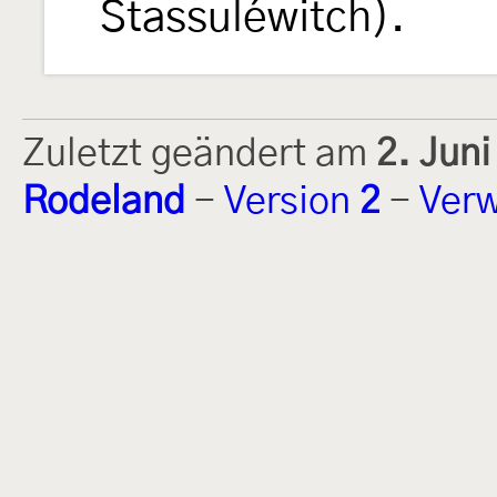
Stassuléwitch).
Zuletzt geändert am
2. Jun
Rodeland
-
Version
2
-
Verw