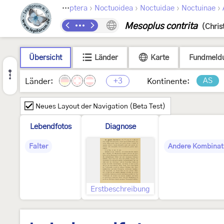
›
›
›
›
Lepidoptera
Noctuoidea
Noctuidae
Noctuinae
Mesoplus contrita
(Chris
Übersicht
Länder
Karte
Fundmeld
+3
AS
Länder:
Kontinente:
Neues Layout der Navigation (Beta Test)
Lebendfotos
Diagnose
Falter
Andere Kombinat
Erstbeschreibung