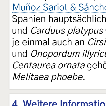
Muñoz Sariot & Sánch
Spanien hauptsächlic
und
Carduus platypus
je einmal auch an
Cirs
und
Onopordum illyri
Centaurea ornata
gehö
Melitaea phoebe
.
4. Weitere Informati