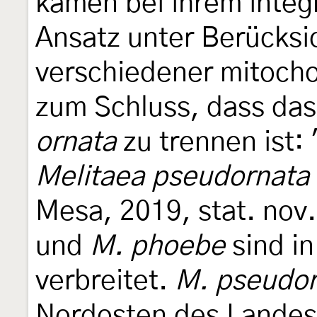
kamen bei ihrem integ
Ansatz unter Berücksi
verschiedener mitoch
zum Schluss, dass das
ornata
zu trennen ist: 
Melitaea pseudornata
Mesa, 2019, stat. nov
und
M. phoebe
sind in
verbreitet.
M. pseudor
Nordosten des Landes 