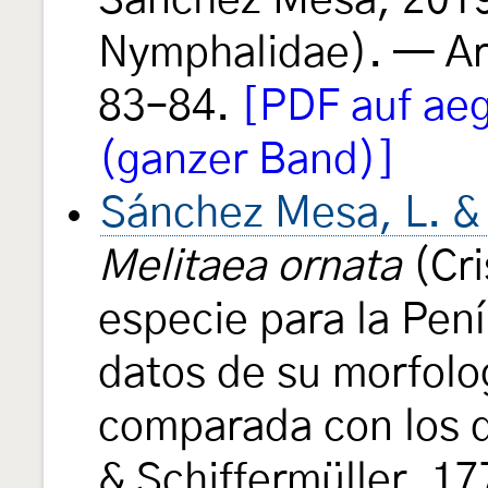
Sánchez Mesa, 2019
Nymphalidae). — Ar
83–84.
[PDF auf ae
(ganzer Band)]
Sánchez Mesa, L. &
Melitaea ornata
(Cri
especie para la Pení
datos de su morfolog
comparada con los 
& Schiffermüller, 17