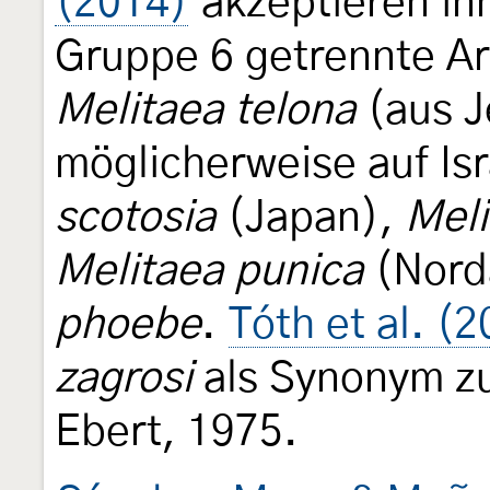
(2014)
akzeptieren in
Gruppe 6 getrennte A
Melitaea telona
(aus J
möglicherweise auf Is
scotosia
(Japan),
Meli
Melitaea punica
(Nord
phoebe
.
Tóth et al. (
zagrosi
als Synonym z
Ebert, 1975.