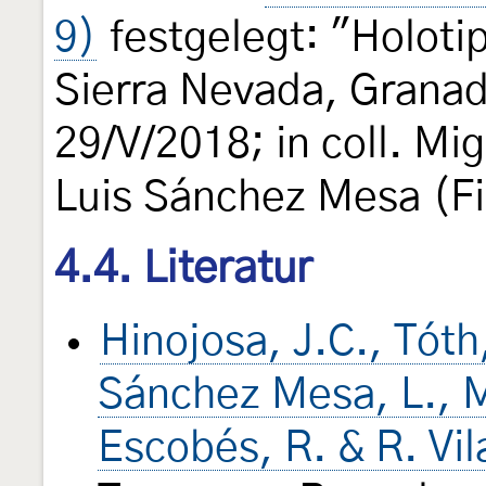
9)
festgelegt: "Holoti
Sierra Nevada, Grana
29/V/2018; in coll. Mi
Luis Sánchez Mesa (Fi
4.4. Literatur
Hinojosa, J.C., Tóth
Sánchez Mesa, L., M
Escobés, R. & R. Vil