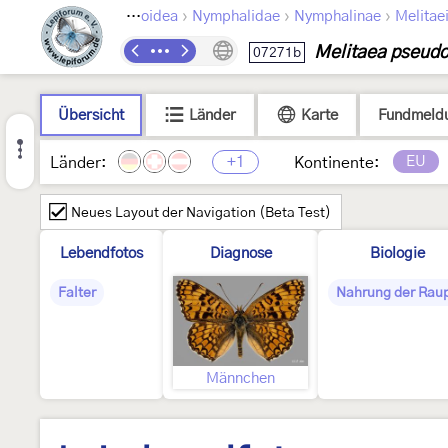
›
›
›
›
epidoptera
Papilionoidea
Nymphalidae
Nymphalinae
Melitaei
Melitaea pseudo
07271b
Übersicht
Länder
Karte
Fundmeld
+1
EU
Länder:
Kontinente:
Neues Layout der Navigation (Beta Test)
Lebendfotos
Diagnose
Biologie
Falter
Nahrung der Rau
Männchen