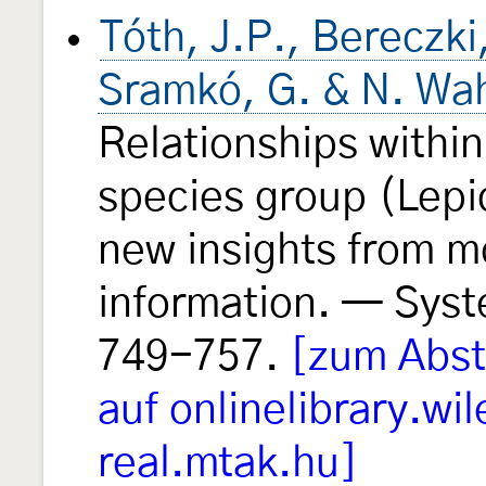
Tóth, J.P., Bereczki,
Sramkó, G. & N. Wa
Relationships withi
species group (Lep
new insights from m
information. — Sys
749-757.
[zum Abst
auf onlinelibrary.wi
real.mtak.hu]