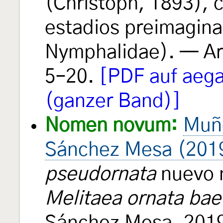
(Christoph, 1893), c
estadios preimagina
Nymphalidae). — Ar
5–20.
[PDF auf aeg
(ganzer Band)]
Nomen novum:
Muño
Sánchez Mesa (201
pseudornata
nuevo 
Melitaea ornata bae