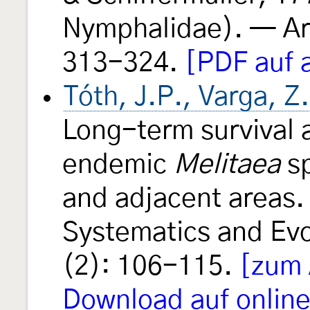
Nymphalidae). — Ar
313-324.
[PDF auf
Tóth, J.P., Varga, Z
Long-term survival a
endemic
Melitaea
sp
and adjacent areas.
Systematics and Ev
(2): 106-115.
[zum 
Download auf online