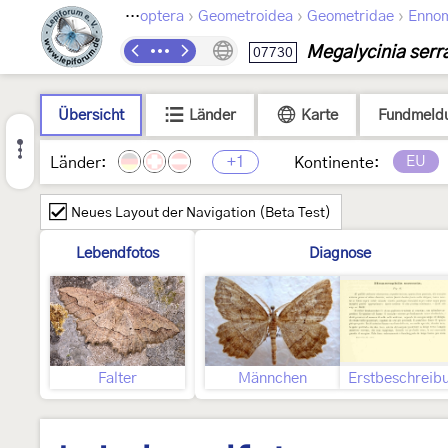
›
›
›
Lepidoptera
Geometroidea
Geometridae
Enno
Megalycinia serr
07730
Übersicht
Länder
Karte
Fundmeld
+1
EU
Länder:
Kontinente:
Neues Layout der Navigation (Beta Test)
Lebendfotos
Diagnose
Falter
Männchen
Erstbeschreib