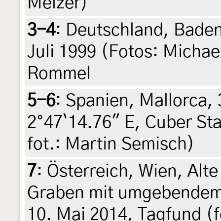
Melzer)
3-4
:
Deutschland, Bade
Juli 1999 (Fotos: Micha
Rommel
5-6
:
Spanien, Mallorca,
2°47`14.76" E, Cuber Sta
fot.: Martin Semisch)
7
:
Österreich, Wien, Alt
Graben mit umgebendem 
10. Mai 2014, Tagfund (f