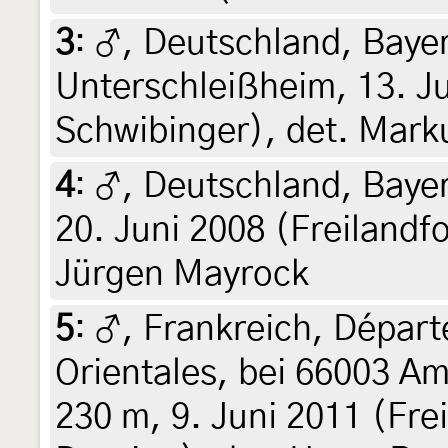
3
:
♂, Deutschland, Baye
Unterschleißheim, 13. J
Schwibinger), det. Mark
4
:
♂, Deutschland, Baye
20. Juni 2008 (Freilandf
Jürgen Mayrock
5
:
♂, Frankreich, Dépar
Orientales, bei 66003 A
230 m, 9. Juni 2011 (Fre