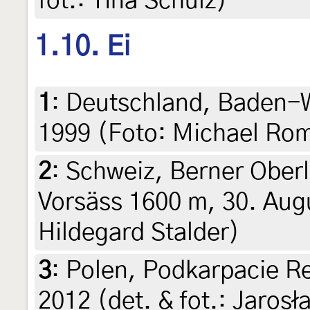
fot.: Tina Schulz)
1.10. Ei
1
:
Deutschland, Baden-W
1999 (Foto: Michael Ro
2
:
Schweiz, Berner Oberl
Vorsäss 1600 m, 30. Augu
Hildegard Stalder)
3
:
Polen, Podkarpacie Re
2012 (det. & fot.: Jaros