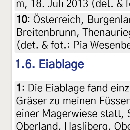
m, 18. Juli 2013 (det. & 
10
:
Österreich, Burgenla
Breitenbrunn, Thenaurieg
(det. & fot.: Pia Wesenb
1.6. Eiablage
1
:
Die Eiablage fand ein
Gräser zu meinen Füssen
einer Magerwiese statt,
Oberland, Hasliberg, Ob