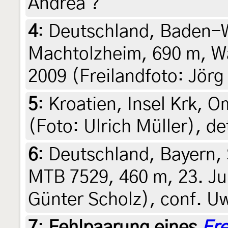
Andrea ?
4
:
Deutschland, Baden-
Machtolzheim, 690 m, W
2009 (Freilandfoto: Jörg
5
:
Kroatien, Insel Krk, Om
(Foto: Ulrich Müller), d
6
:
Deutschland, Bayern,
MTB 7529, 460 m, 23. Jul
Günter Scholz), conf. U
7
:
Fehlpaarung eines
Ere