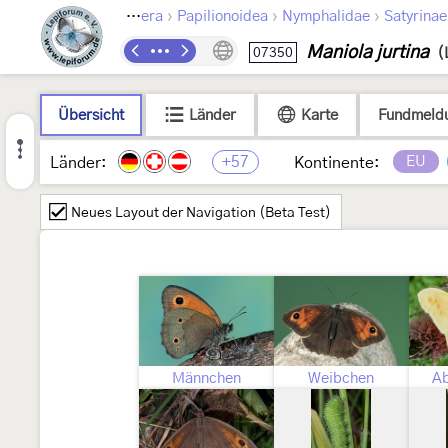
›
›
›
Lepidoptera
Papilionoidea
Nymphalidae
Satyrinae
Maniola jurtina
07350
(
Übersicht
Länder
Karte
Fundmeld
+57
EU
Länder:
Kontinente:
Neues Layout der Navigation (Beta Test)
Männchen
Weibchen
Ab