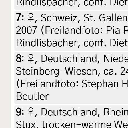
Rindlisbacher, conf. Die
7
:
♀, Schweiz, St. Gallen
2007 (Freilandfoto: Pia R
Rindlisbacher, conf. Die
8
:
♀, Deutschland, Niede
Steinberg-Wiesen, ca. 2
(Freilandfoto: Stephan 
Beutler
9
:
♀, Deutschland, Rhein
Stux, trocken-warme We