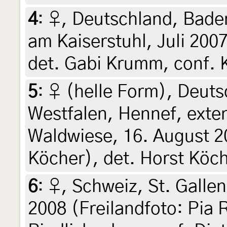
4
:
♀, Deutschland, Bade
am Kaiserstuhl, Juli 200
det. Gabi Krumm, conf. 
5
:
♀ (helle Form), Deuts
Westfalen, Hennef, exten
Waldwiese, 16. August 20
Köcher), det. Horst Köc
6
:
♀, Schweiz, St. Gallen
2008 (Freilandfoto: Pia R