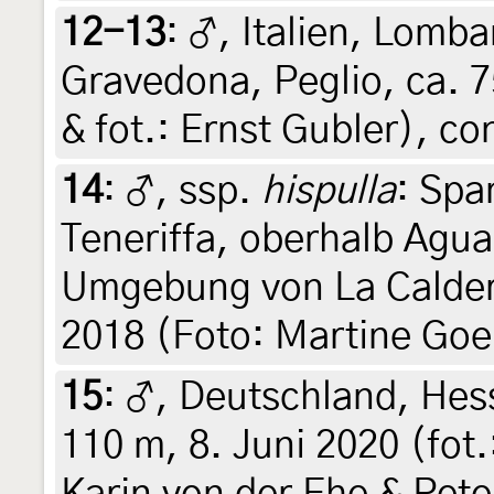
12-13
:
♂, Italien, Lomb
Gravedona, Peglio, ca. 7
& fot.: Ernst Gubler), co
14
:
♂, ssp.
hispulla
: Spa
Teneriffa, oberhalb Agu
Umgebung von La Caldera
2018 (Foto: Martine Goe
15
:
♂, Deutschland, Hes
110 m, 8. Juni 2020 (fot.