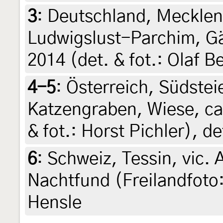
3
:
Deutschland, Meckle
Ludwigslust-Parchim, Gä
2014 (det. & fot.: Olaf 
4-5
:
Österreich, Südstei
Katzengraben, Wiese, ca.
& fot.: Horst Pichler), de
6
:
Schweiz, Tessin, vic. 
Nachtfund (Freilandfoto:
Hensle