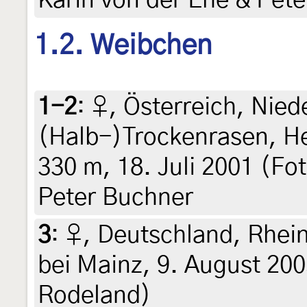
Karin von der Ehe & Pet
1.2. Weibchen
1-2
:
♀, Österreich, Nied
(Halb-)Trockenrasen, He
330 m, 18. Juli 2001 (Fo
Peter Buchner
3
:
♀, Deutschland, Rhei
bei Mainz, 9. August 200
Rodeland)