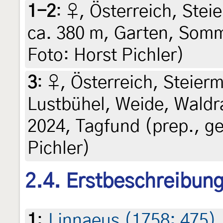
1-2
:
♀, Österreich, Steie
ca. 380 m, Garten, Somm
Foto: Horst Pichler)
3
:
♀, Österreich, Steierm
Lustbühel, Weide, Waldra
2024, Tagfund (prep., ge
Pichler)
2.4. Erstbeschreibun
1
:
Linnaeus (1758: 475)