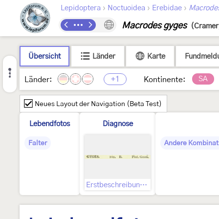
›
›
›
Lepidoptera
Noctuoidea
Erebidae
Macrode
Macrodes gyges
(Cramer
Übersicht
Länder
Karte
Fundmeld
+1
SA
Länder:
Kontinente:
Neues Layout der Navigation (Beta Test)
Lebendfotos
Diagnose
Falter
Andere Kombinat
Erstbeschreibung, darin indizierte Abbildung und Text zu dieser