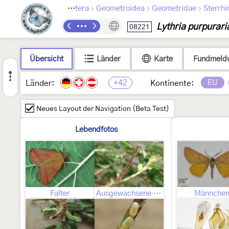
›
›
›
Lepidoptera
Geometroidea
Geometridae
Sterrhi
Lythria purpurari
08221
Übersicht
Länder
Karte
Fundmeld
+42
EU
Länder:
Kontinente:
Neues Layout der Navigation (Beta Test)
Lebendfotos
Falter
Ausgewachsene Raupe
Männche