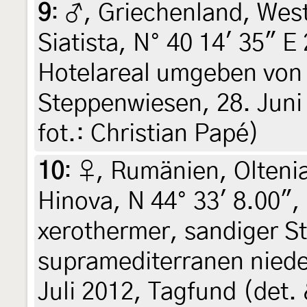
9
:
♂, Griechenland, Wes
Siatista, N° 40 14' 35" E
Hotelareal umgeben von
Steppenwiesen, 28. Juni 
fot.: Christian Papé)
10
:
♀, Rumänien, Olteni
Hinova, N 44° 33' 8.00",
xerothermer, sandiger 
supramediterranen niede
Juli 2012, Tagfund (det. 