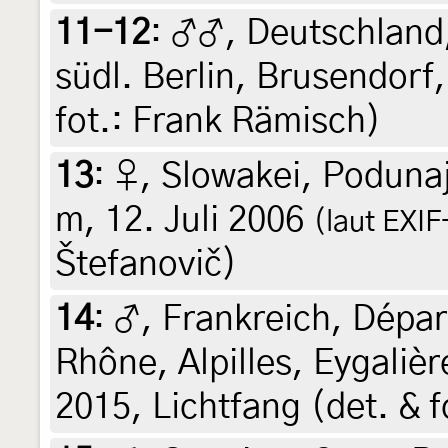
11-12
:
♂♂, Deutschland
südl. Berlin, Brusendorf
fot.: Frank Rämisch)
13
:
♀, Slowakei, Podunaj
m, 12. Juli 2006
(laut EXI
Štefanovič)
14
:
♂, Frankreich, Dép
Rhône, Alpilles, Eygaliè
2015, Lichtfang (det. & f