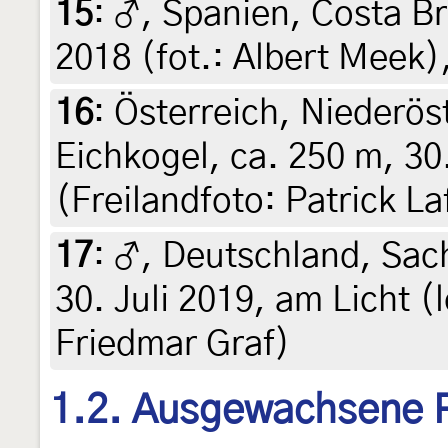
15
:
♂, Spanien, Costa Br
2018 (fot.: Albert Meek)
16
:
Österreich, Niederös
Eichkogel, ca. 250 m, 3
(Freilandfoto: Patrick La
17
:
♂, Deutschland, Sac
30. Juli 2019, am Licht (l
Friedmar Graf)
1.2. Ausgewachsene 