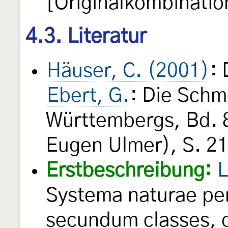
[Originalkombinatio
4.3. Literatur
Häuser, C. (2001)
: 
Ebert, G.
: Die Schm
Württembergs, Bd. 8
Eugen Ulmer), S. 2
Erstbeschreibung:
L
Systema naturae per
secundum classes, o