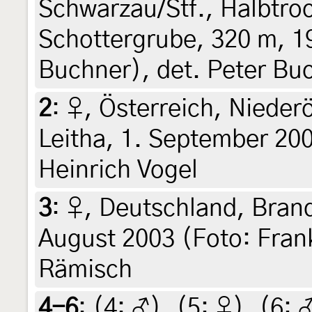
Schwarzau/Stf., Halbtro
Schottergrube, 320 m, 19
Buchner), det. Peter Bu
2
:
♀, Österreich, Niederö
Leitha, 1. September 200
Heinrich Vogel
3
:
♀, Deutschland, Bran
August 2003 (Foto: Fran
Rämisch
4-6
: (4:
♂
), (5:
♀
), (6: