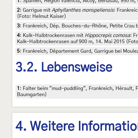
1
:
Spanien, Region Valencia, Alcoy, Benasau, 950 m, 
2
:
Garrigue mit
Aphyllanthes monspeliensis
: Frankrei
(Foto: Helmut Kaiser)
3
:
Frankreich, Dép. Bouches-du-Rhône, Petite Crau b
4
:
Kalk-Halbtrockenrasen mit
Hippocrepis comosa
: F
Kalk-Halbtrockenrasen auf 900 m, 14. Mai 2015 (Foto
5
:
Frankreich, Département Gard, Garrigue bei Moulez
3.2. Lebensweise
1
:
Falter beim "mud-puddling", Frankreich, Hérault, F
Baumgarten)
4. Weitere Informati