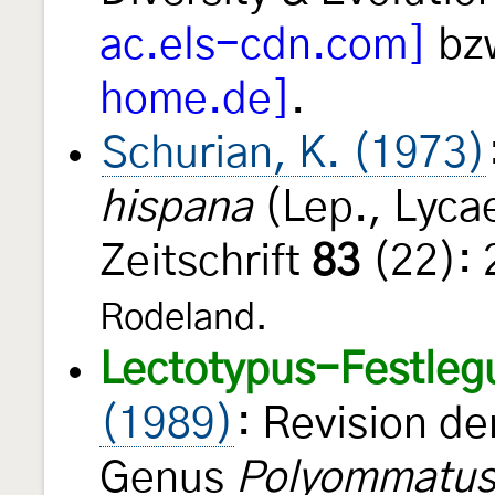
ac.els-cdn.com]
bz
home.de]
.
Schurian, K. (1973)
hispana
(Lep., Lyca
Zeitschrift
83
(22):
Rodeland.
Lectotypus-Festleg
(1989)
: Revision de
Genus
Polyommatu