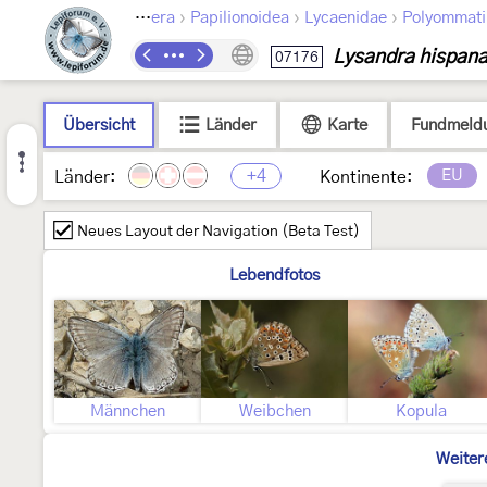
›
›
›
Lepidoptera
Papilionoidea
Lycaenidae
Polyommati
Lysandra hispan
07176
Übersicht
Länder
Karte
Fundmeld
+4
EU
Länder:
Kontinente:
Neues Layout der Navigation (Beta Test)
Lebendfotos
Männchen
Weibchen
Kopula
Weiter