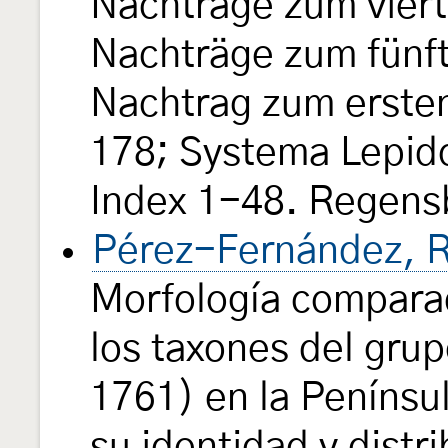
Nachträge zum vier
Nachträge zum fünf
Nachtrag zum erste
178; Systema Lepid
Index 1-48. Regensb
Pérez-Fernández, R
Morfología comparad
los taxones del gru
1761) en la Penínsul
su identidad y distr