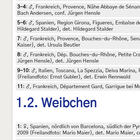
3-4
:
♂, Frankreich, Provence, Nähe Abbaye de Sénanq
Bach Andersen, conf. Jürgen Hensle
5-6
:
♂, Spanien, Region Girona, Figueres, Embalse de
Hildegard Stalder), det. Hildegard Stalder
7
:
♂, Frankreich, Provence, Bouches-du-Rhône, Senas
Kaiser), det. Ursula Beutler
8
:
♂, Frankreich, Dép. Bouches-du-Rhône, Petite Crau
Jürgen Hensle), det. Jürgen Hensle
9-10
:
♂, Italien, Toscana, La Spezzia, Deiva Marina,
(Freilandfoto: Ernst Gubler), det. Erwin Rennwald
11
:
♂, Frankreich, Département Gard, Garrigue bei Mo
1.2. Weibchen
1
:
♀, Spanien, nördlich von Barcelona, südlich der Py
2009 (Freilandfoto: Mario Maier), det. Mario Maier, 