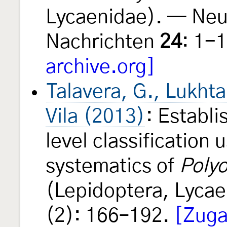
Lycaenidae). — Neu
Nachrichten
24
: 1-
archive.org]
Talavera, G., Lukhta
Vila (2013)
: Establi
level classification 
systematics of
Poly
(Lepidoptera, Lycae
(2): 166–192.
[Zuga