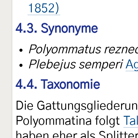
1852)
4.3. Synonyme
Polyommatus reznec
Plebejus semperi
Ag
4.4. Taxonomie
Die Gattungsgliederun
Polyommatina folgt
Ta
haben eher als Splitte