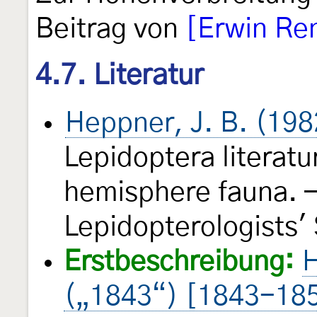
Beitrag von
[Erwin Re
4.7. Literatur
Heppner, J. B. (198
Lepidoptera literatu
hemisphere fauna. —
Lepidopterologists'
Erstbeschreibung:
H
(„1843“) [1843-18