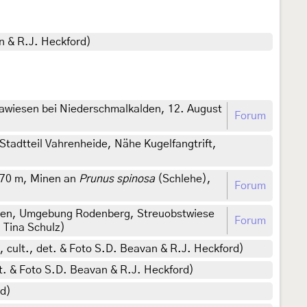
n & R.J. Heckford)
awiesen bei Niederschmalkalden, 12. August
Forum
tadtteil Vahrenheide, Nähe Kugelfangtrift,
 70 m, Minen an
Prunus spinosa
(Schlehe),
Forum
chsen, Umgebung Rodenberg, Streuobstwiese
Forum
: Tina Schulz)
 cult., det. & Foto S.D. Beavan & R.J. Heckford)
t. & Foto S.D. Beavan & R.J. Heckford)
rd)