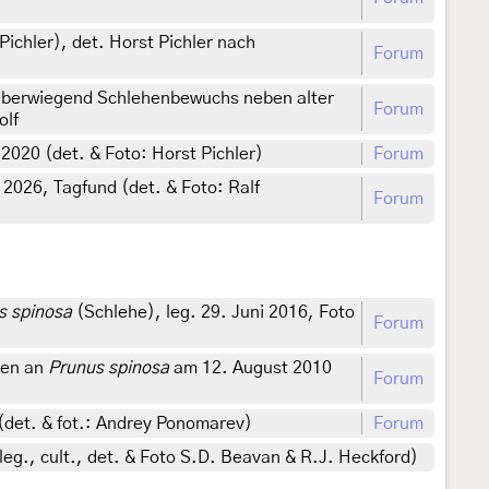
ichler), det. Horst Pichler nach
Forum
überwiegend Schlehenbewuchs neben alter
Forum
olf
 2020 (det. & Foto: Horst Pichler)
Forum
026, Tagfund (det. & Foto: Ralf
Forum
s spinosa
(Schlehe), leg. 29. Juni 2016, Foto
Forum
nen an
Prunus spinosa
am 12. August 2010
Forum
 (det. & fot.: Andrey Ponomarev)
Forum
g., cult., det. & Foto S.D. Beavan & R.J. Heckford)