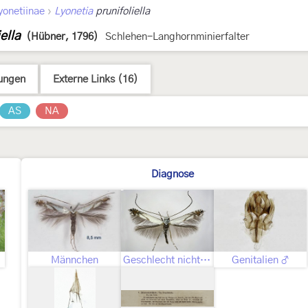
›
yonetiinae
Lyonetia
prunifoliella
ella
(Hübner, 1796)
Schlehen-Langhornminierfalter
ungen
Externe Links (16)
AS
NA
Diagnose
Männchen
Geschlecht nicht bestimmt
Genitalien ♂