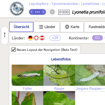
›
›
›
Lepidoptera
Yponomeutoidea
Lyonetiidae
L
Lyonetia prunifoli
01630
Übersicht
Länder
Karte
Fundmeld
+29
EU
Länder:
Kontinente:
Neues Layout der Navigation (Beta Test)
Lebendfotos
Falter
Raupe
Jüngere Raupenstadien