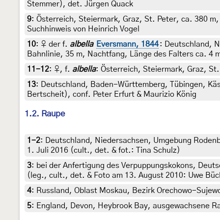
Stemmer), det. Jürgen Quack
9
:
Österreich, Steiermark, Graz, St. Peter, ca. 380 m,
Suchhinweis von Heinrich Vogel
10
:
♀ der f.
albella
Eversmann, 1844
: Deutschland, 
Bahnlinie, 35 m, Nachtfang, Länge des Falters ca. 4 
11-12
:
♀, f.
albella
: Österreich, Steiermark, Graz, St
13
:
Deutschland, Baden-Württemberg, Tübingen, Käse
Bertscheit), conf. Peter Erfurt & Maurizio König
1.2. Raupe
1-2
:
Deutschland, Niedersachsen, Umgebung Rodenbe
1. Juli 2016 (cult., det. & fot.: Tina Schulz)
3
:
bei der Anfertigung des Verpuppungskokons, Deut
(leg., cult., det. & Foto am 13. August 2010: Uwe Bü
4
:
Russland, Oblast Moskau, Bezirk Orechowo-Sujewo,
5
:
England, Devon, Heybrook Bay, ausgewachsene Raupe