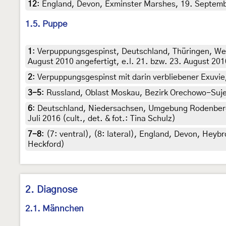
12
:
England, Devon, Exminster Marshes, 19. Septembe
1.5. Puppe
1
:
Verpuppungsgespinst, Deutschland, Thüringen, We
August 2010 angefertigt, e.l. 21. bzw. 23. August 201
2
:
Verpuppungsgespinst mit darin verbliebener Exuvie,
3-5
:
Russland, Oblast Moskau, Bezirk Orechowo-Suje
6
:
Deutschland, Niedersachsen, Umgebung Rodenberg
Juli 2016 (cult., det. & fot.: Tina Schulz)
7-8
: (7:
ventral
), (8:
lateral
),
England, Devon, Heybro
Heckford)
2. Diagnose
2.1. Männchen