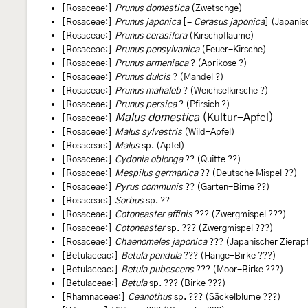
[Rosaceae:]
Prunus domestica
(Zwetschge)
[Rosaceae:]
Prunus japonica
[=
Cerasus japonica
] (Japanis
[Rosaceae:]
Prunus cerasifera
(Kirschpflaume)
[Rosaceae:]
Prunus pensylvanica
(Feuer-Kirsche)
[Rosaceae:]
Prunus armeniaca
? (Aprikose ?)
[Rosaceae:]
Prunus dulcis
? (Mandel ?)
[Rosaceae:]
Prunus mahaleb
? (Weichselkirsche ?)
[Rosaceae:]
Prunus persica
? (Pfirsich ?)
Malus domestica
(Kultur-Apfel)
[Rosaceae:]
[Rosaceae:]
Malus sylvestris
(Wild-Apfel)
[Rosaceae:]
Malus
sp. (Apfel)
[Rosaceae:]
Cydonia oblonga
?? (Quitte ??)
[Rosaceae:]
Mespilus germanica
?? (Deutsche Mispel ??)
[Rosaceae:]
Pyrus communis
?? (Garten-Birne ??)
[Rosaceae:]
Sorbus
sp. ??
[Rosaceae:]
Cotoneaster affinis
??? (Zwergmispel ???)
[Rosaceae:]
Cotoneaster
sp. ??? (Zwergmispel ???)
[Rosaceae:]
Chaenomeles japonica
??? (Japanischer Zierapf
[Betulaceae:]
Betula pendula
??? (Hänge-Birke ???)
[Betulaceae:]
Betula pubescens
??? (Moor-Birke ???)
[Betulaceae:]
Betula
sp. ??? (Birke ???)
[Rhamnaceae:]
Ceanothus
sp. ??? (Säckelblume ???)