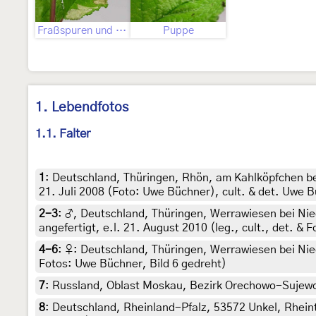
Fraßspuren und Befallsbild
Puppe
1. Lebendfotos
1.1. Falter
1
:
Deutschland, Thüringen, Rhön, am Kahlköpfchen be
21. Juli 2008 (Foto: Uwe Büchner), cult. & det. Uwe B
2-3
:
♂, Deutschland, Thüringen, Werrawiesen bei Ni
angefertigt, e.l. 21. August 2010 (leg., cult., det. &
4-6
:
♀: Deutschland, Thüringen, Werrawiesen bei Ni
Fotos: Uwe Büchner, Bild 6 gedreht)
7
:
Russland, Oblast Moskau, Bezirk Orechowo-Sujewo,
8
:
Deutschland, Rheinland-Pfalz, 53572 Unkel, Rhein