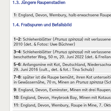
1.3. Jüngere Raupenstadien
1
:
England, Devon, Wembury, halb erwachsene Raupe (
1.4. Fraßspuren und Befallsbild
1-2
:
Schlehenblätter (
Prunus spinosa
) mit verlassen
2010 (det. & Fotos: Uwe Büchner)
3-4
:
Schlehenblätter (
Prunus spinosa
) mit verlassen
beschatteter Weg, 50 m, 20. Juni 2022 (det. & Freilan
5-6
:
Anfangsmine mit Kot, Deutschland, Niedersach
29. Juni 2016 (cult., det. & fot.: Tina Schulz)
7-8
:
später ist die Raupe bemüht, ihren Kot unterse
in Gewässernähe, 70 m, Minen an
Prunus spinosa
(Sch
9
:
England, Devon, Exminster, Minen mit drei Raupen,
10
:
England, Devon, Heybrook Bay, Minen mit Kotauswu
11
:
England, Devon, Wembury, Raupe in Mine, 7. Oktob