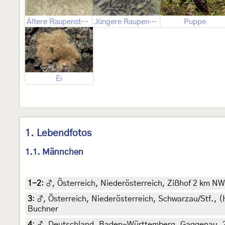
Ältere Raupenstadien
Jüngere Raupenstadien
Puppe
Ei
1. Lebendfotos
1.1. Männchen
1-2
:
♂, Österreich, Niederösterreich, Zißhof 2 km N
3
:
♂, Österreich, Niederösterreich, Schwarzau/Stf., 
Buchner
4
:
♂, Deutschland, Baden-Württemberg, Gaggenau, 26