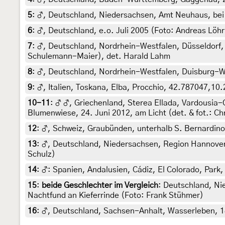
5
:
♂, Deutschland, Niedersachsen, Amt Neuhaus, bei 
6
:
♂, Deutschland, e.o. Juli 2005 (Foto: Andreas Löhr
7
:
♂, Deutschland, Nordrhein-Westfalen, Düsseldorf, 
Schulemann-Maier), det. Harald Lahm
8
:
♂, Deutschland, Nordrhein-Westfalen, Duisburg-Wan
9
:
♂, Italien, Toskana, Elba, Procchio, 42.787047,10.
10-11
:
♂ ♂, Griechenland, Sterea Ellada, Vardousia-G
Blumenwiese, 24. Juni 2012, am Licht (det. & fot.: Ch
12
:
♂, Schweiz, Graubünden, unterhalb S. Bernardino V
13
:
♂, Deutschland, Niedersachsen, Region Hannover
Schulz)
14
:
♂: Spanien, Andalusien, Cádiz, El Colorado, Park,
15
:
beide Geschlechter im Vergleich
: Deutschland, Ni
Nachtfund an Kieferrinde (Foto: Frank Stühmer)
16
:
♂, Deutschland, Sachsen-Anhalt, Wasserleben, 18.