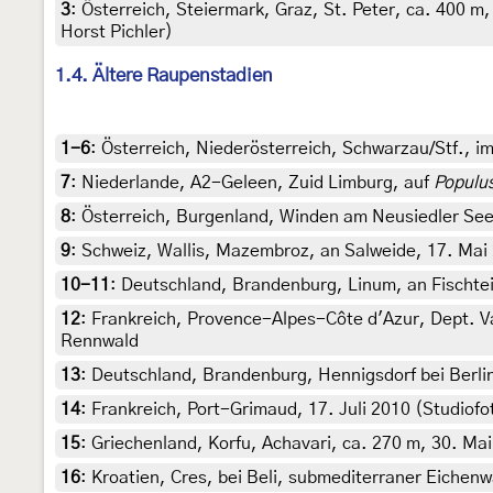
3
:
Österreich, Steiermark, Graz, St. Peter, ca. 400 m
Horst Pichler)
1.4. Ältere Raupenstadien
1-6
:
Österreich, Niederösterreich, Schwarzau/Stf., i
7
:
Niederlande, A2-Geleen, Zuid Limburg, auf
Populus
8
:
Österreich, Burgenland, Winden am Neusiedler See, 
9
:
Schweiz, Wallis, Mazembroz, an Salweide, 17. Mai 2
10-11
:
Deutschland, Brandenburg, Linum, an Fischtei
12
:
Frankreich, Provence-Alpes-Côte d'Azur, Dept. Va
Rennwald
13
:
Deutschland, Brandenburg, Hennigsdorf bei Berlin,
14
:
Frankreich, Port-Grimaud, 17. Juli 2010 (Studiof
15
:
Griechenland, Korfu, Achavari, ca. 270 m, 30. Mai 
16
:
Kroatien, Cres, bei Beli, submediterraner Eichenw