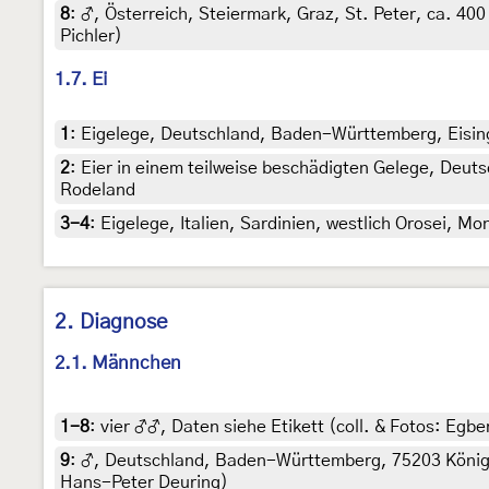
8
:
♂, Österreich, Steiermark, Graz, St. Peter, ca. 40
Pichler)
1.7. Ei
1
:
Eigelege, Deutschland, Baden-Württemberg, Eising
2
:
Eier in einem teilweise beschädigten Gelege, Deut
Rodeland
3-4
:
Eigelege, Italien, Sardinien, westlich Orosei, Mon
2. Diagnose
2.1. Männchen
1-8
:
vier ♂♂, Daten siehe Etikett (coll. & Fotos: Egber
9
:
♂, Deutschland, Baden-Württemberg, 75203 Königsb
Hans-Peter Deuring)