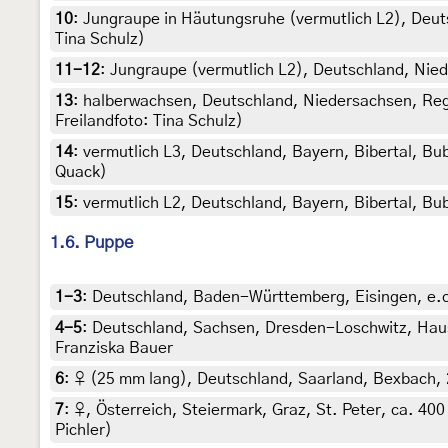
10
:
Jungraupe in Häutungsruhe (vermutlich L2), Deut
Tina Schulz)
11-12
:
Jungraupe (vermutlich L2), Deutschland, Nie
13
:
halberwachsen, Deutschland, Niedersachsen, Regi
Freilandfoto: Tina Schulz)
14
:
vermutlich L3, Deutschland, Bayern, Bibertal, Bu
Quack)
15
:
vermutlich L2, Deutschland, Bayern, Bibertal, Bu
1.6. Puppe
1-3
:
Deutschland, Baden-Württemberg, Eisingen, e.o.
4-5
:
Deutschland, Sachsen, Dresden-Loschwitz, Ha
Franziska Bauer
6
:
♀ (25 mm lang), Deutschland, Saarland, Bexbach, 24
7
:
♀, Österreich, Steiermark, Graz, St. Peter, ca. 40
Pichler)