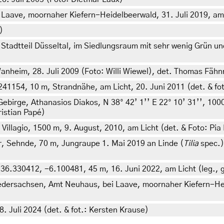
Laave, moornaher Kiefern-Heidelbeerwald, 31. Juli 2019, am
)
Stadtteil Düsseltal, im Siedlungsraum mit sehr wenig Grün u
heim, 28. Juli 2009 (Foto: Willi Wiewel), det. Thomas Fähn
241154, 10 m, Strandnähe, am Licht, 20. Juni 2011 (det. & fot
ebirge, Athanasios Diakos, N 38° 42’ 1’’ E 22° 10’ 31’’, 100
ristian Papé)
illagio, 1500 m, 9. August, 2010, am Licht (det. & Foto: Pia
, Sehnde, 70 m, Jungraupe 1. Mai 2019 an Linde (
Tilia
spec.),
 36.330412, -6.100481, 45 m, 16. Juni 2022, am Licht (leg., g
edersachsen, Amt Neuhaus, bei Laave, moornaher Kiefern-Heid
 Juli 2024 (det. & fot.: Kersten Krause)