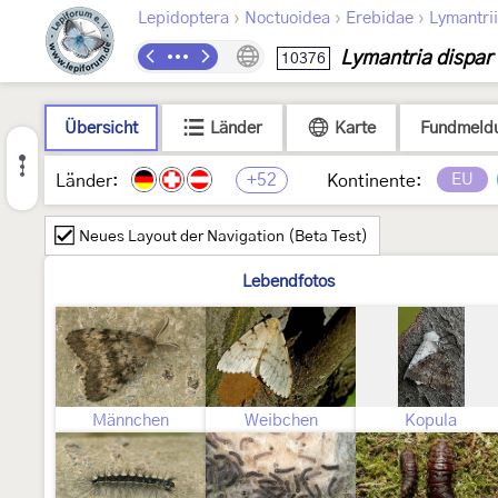
›
›
›
Lepidoptera
Noctuoidea
Erebidae
Lymantri
Lymantria dispar
10376
Übersicht
Länder
Karte
Fundmeld
+52
EU
Länder:
Kontinente:
Neues Layout der Navigation (Beta Test)
Lebendfotos
Männchen
Weibchen
Kopula