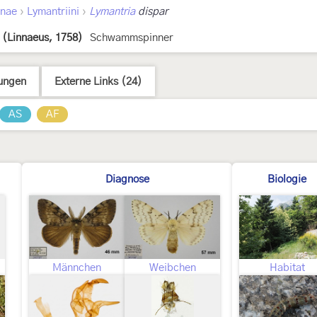
›
›
inae
Lymantriini
Lymantria
dispar
(Linnaeus, 1758)
Schwammspinner
ungen
Externe Links (24)
AS
AF
Diagnose
Biologie
Männchen
Weibchen
Habitat