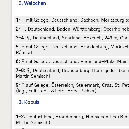
1.2. Weibchen
1
:
♀ mit Gelege, Deutschland, Sachsen, Moritzburg be
2
:
♀, Deutschland, Baden-Württemberg, Oberrheinebene
3-4
:
♀, Deutschland, Saarland, Bexbach, 249 m, Garten
5
:
♀ mit Gelege, Deutschland, Brandenburg, Märkisch
Rämisch
6
:
♀ mit Gelege, Deutschland, Rheinland-Pfalz, Mai
7-8
:
♀, Deutschland, Brandenburg, Hennigsdorf bei Be
Martin Semisch)
9
:
♀ auf Gelege, Österreich, Steiermark, Graz, St. Pe
(leg., cult., det. & Foto: Horst Pichler)
1.3. Kopula
1-2
:
Deutschland, Brandenburg, Hennigsdorf bei Berli
Martin Semisch)