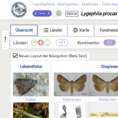
›
›
›
Lepidoptera
Noctuoidea
Erebidae
Toxocam
Lygephila procax
08936
Übersicht
Länder
Karte
Fundmeld
+21
EU
Länder:
Kontinente:
Neues Layout der Navigation (Beta Test)
Lebendfotos
Diagnose
Falter
Männchen
Weibchen