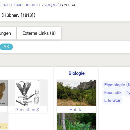
›
›
pinae
Toxocampini
Lygephila
procax
(Hübner, [1813])
ungen
Externe Links (8)
AS
Biologie
Etymologie (
Faunistik
T
Literatur
Genitalien ♂
Habitat