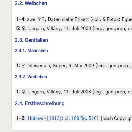
2.2. Weibchen
1-4
:
zwei ♀♀, Daten siehe Etikett (coll. & Fotos: Egbe
5
:
♀, Ungarn, Villány, 11. Juli 2008 (leg., gen.prep, d
2.3. Genitalien
2.3.1. Männchen
1
:
♂, Slowenien, Koper, 9. Mai 2009 (leg., gen.prep.,
2.3.2. Weibchen
1
:
♀, Ungarn, Villány, 11. Juli 2008 (leg., gen.prep, d
2.4. Erstbeschreibung
1-2
:
Hübner ([1813]: pl. 109 fig. 510)
[nach Copyrigh