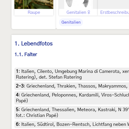
Raupe
Genitalien ♀
Erstbeschreib
Genitalien
1. Lebendfotos
1.1. Falter
1
:
Italien, Cilento, Umgebung Marina di Camerota, xe
Ratering), det. Stefan Ratering
2-3
:
Griechenland, Thrakien, Thassos, Makryammos, 10
4
:
Griechenland, Peloponnes, Kardamili, Viros-Schlucht
Papé)
5
:
Griechenland, Thessalien, Meteora, Kastraki, N 39°
fot.: Christian Papé)
6
:
Italien, Südtirol, Bozen-Rentsch, Lichtfang neben