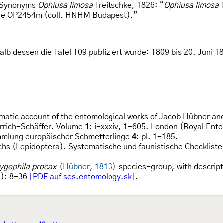
s Synonyms
Ophiusa limosa
Treitschke, 1826: “
Ophiusa limosa
T
slide OP2454m (coll. HNHM Budapest).”
alb dessen die Tafel 109 publiziert wurde: 1809 bis 20. Juni 
ematic account of the entomological works of Jacob Hübner and
errich-Schäffer. Volume
1
: i-xxxiv, 1-605. London (Royal Ento
mmlung europäischer Schmetterlinge
4
: pl. 1-185.
chs (Lepidoptera). Systematische und faunistische Checkliste.
ygephila procax
(Hübner, 1813)
species-group, with descript
): 8-36
[PDF auf ses.entomology.sk]
.