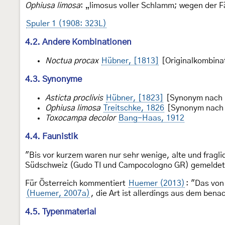
Ophiusa limosa
: „limosus voller Schlamm; wegen der 
Spuler 1 (1908: 323L)
4.2. Andere Kombinationen
Noctua procax
Hübner, [1813]
[Originalkombina
4.3. Synonyme
Asticta proclivis
Hübner, [1823]
[Synonym nach P
Ophiusa limosa
Treitschke, 1826
[Synonym nach 
Toxocampa decolor
Bang-Haas, 1912
4.4. Faunistik
"Bis vor kurzem waren nur sehr wenige, alte und fragl
Südschweiz (Gudo TI und Campocologno GR) gemeldet
Für Österreich kommentiert
Huemer (2013)
: "Das vo
(Huemer, 2007a)
, die Art ist allerdings aus dem ben
4.5. Typenmaterial