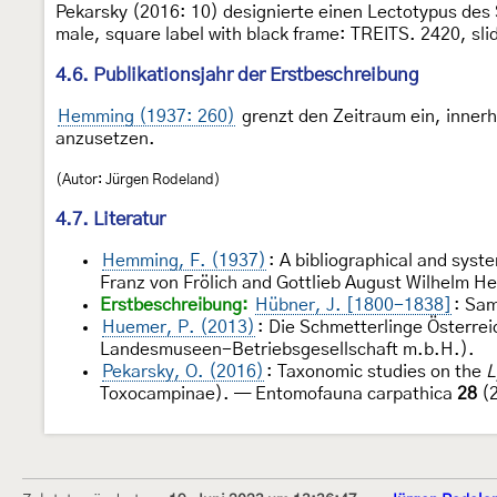
Pekarsky (2016: 10) designierte einen Lectotypus de
male, square label with black frame: TREITS. 2420, 
4.6. Publikationsjahr der Erstbeschreibung
Hemming (1937: 260)
grenzt den Zeitraum ein, innerh
anzusetzen.
(Autor: Jürgen Rodeland)
4.7. Literatur
Hemming, F. (1937)
: A bibliographical and syst
Franz von Frölich and Gottlieb August Wilhelm H
Erstbeschreibung:
Hübner, J. [1800-1838]
: Sa
Huemer, P. (2013)
: Die Schmetterlinge Österrei
Landesmuseen-Betriebsgesellschaft m.b.H.).
Pekarsky, O. (2016)
: Taxonomic studies on the
L
Toxocampinae). — Entomofauna carpathica
28
(2