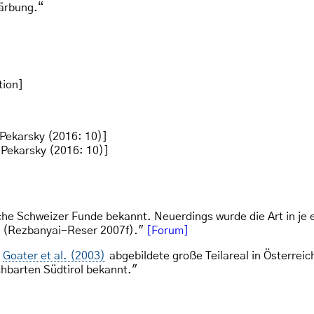
Färbung.“
tion]
ekarsky (2016: 10)]
Pekarsky (2016: 10)]
iche Schweizer Funde bekannt. Neuerdings wurde die Art in je 
 (Rezbanyai-Reser 2007f)."
[Forum]
n
Goater et al. (2003)
abgebildete große Teilareal in Österreich
achbarten Südtirol bekannt."