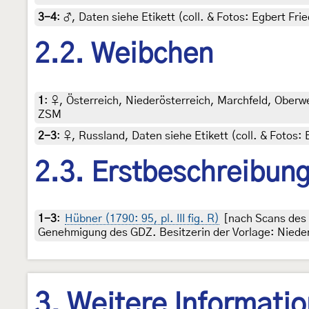
3-4
:
♂, Daten siehe Etikett (coll. & Fotos: Egbert Frie
2.2. Weibchen
1
:
♀, Österreich, Niederösterreich, Marchfeld, Oberweid
ZSM
2-3
:
♀, Russland, Daten siehe Etikett (coll. & Fotos: 
2.3. Erstbeschreibun
1-3
:
Hübner (1790: 95, pl. III fig. R)
[nach Scans des 
Genehmigung des GDZ. Besitzerin der Vorlage: Nieder
3. Weitere Informati