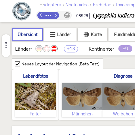
›
›
›
Lepidoptera
Noctuoidea
Erebidae
Toxocamp
Lygephila ludicra
08929
Übersicht
Länder
Karte
Fundmeld
+13
EU
Länder:
Kontinente:
Neues Layout der Navigation (Beta Test)
Lebendfotos
Diagnose
Falter
Männchen
Weibchen