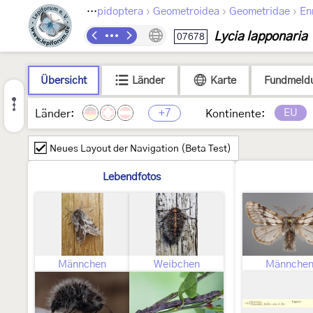
›
›
›
Lepidoptera
Geometroidea
Geometridae
En
Lycia lapponaria
07678
Übersicht
Länder
Karte
Fundmeld
+7
EU
Länder:
Kontinente:
Neues Layout der Navigation (Beta Test)
Lebendfotos
Männchen
Weibchen
Männche