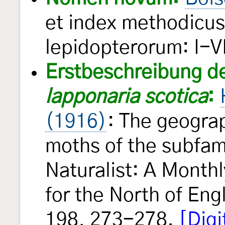
et index methodicu
lepidopterorum: I-VI
Erstbeschreibung d
lapponaria scotica
:
(1916)
: The geograp
moths of the subfam
Naturalist: A Monthl
for the North of En
198, 273-278.
[Digi