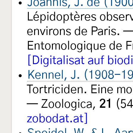
Joannis, J. de (190
Lépidoptères observ
environs de Paris. —
Entomologique de F
[Digitalisat auf biod
Kennel, J. (1908-1
Tortriciden. Eine m
— Zoologica,
21
(54
zobodat.at]