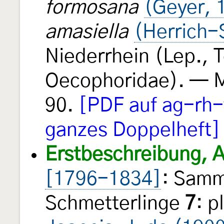
formosana
(Geyer, 
amasiella
(Herrich-
Niederrhein (Lep., T
Oecophoridae). — 
90.
[PDF auf ag-rh-
ganzes Doppelheft]
Erstbeschreibung, 
[1796-1834]
: Samm
Schmetterlinge
7
: p