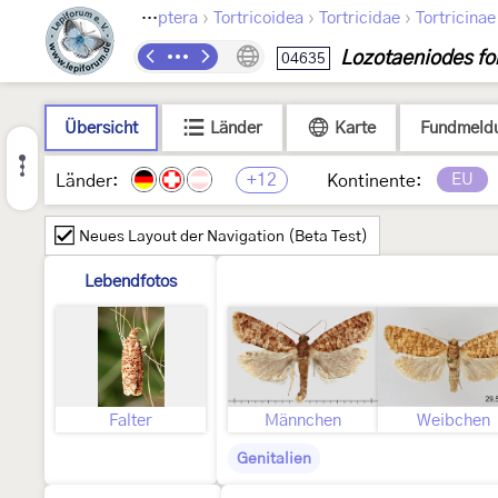
›
›
›
Lepidoptera
Tortricoidea
Tortricidae
Tortricinae
Lozotaeniodes f
04635
Übersicht
Länder
Karte
Fundmeld
+12
EU
Länder:
Kontinente:
Neues Layout der Navigation (Beta Test)
Lebendfotos
Falter
Männchen
Weibchen
Genitalien