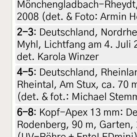
Mönchengladbach-Rheydt, 
2008 (det. & Foto: Armin
2-3
:
Deutschland, Nordrh
Myhl, Lichtfang am 4. Juli
det. Karola Winzer
4-5
:
Deutschland, Rheinla
Rheintal, Am Stux, ca. 70 m
(det. & fot.: Michael Stem
6-8
:
Kopf-Apex 13 mm: De
Rodenberg, 90 m, Garten, 
(UV-Röhre + EntoLEDmini) 