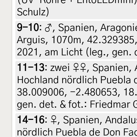
Schulz)
9-10
:
♂, Spanien, Aragon
Arguis, 1070m, 42.329385,
2021, am Licht (leg., gen. 
11-13
:
zwei ♀♀, Spanien, 
Hochland nördlich Puebla 
38.009006, -2.480653, 18. 
gen. det. & fot.: Friedmar 
14-16
:
♀, Spanien, Andalu
nördlich Puebla de Don Fa