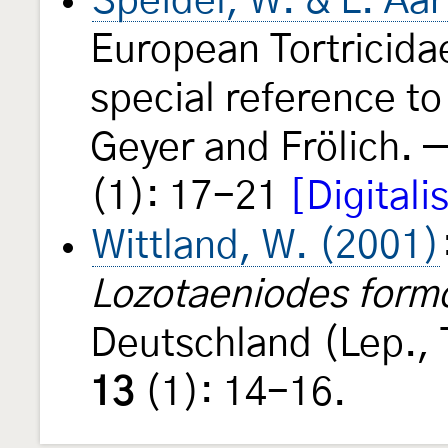
Speidel, W. & L. Aar
European Tortricida
special reference to
Geyer and Frölich. 
(1): 17-21
[Digital
Wittland, W. (2001)
Lozotaeniodes form
Deutschland (Lep., 
13
(1): 14-16.