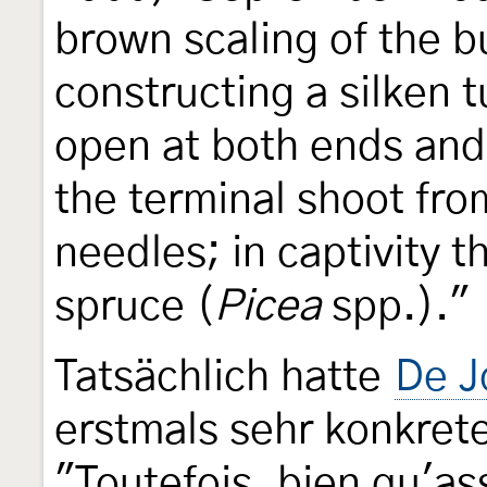
brown scaling of the b
constructing a silken 
open at both ends and
the terminal shoot fr
needles; in captivity t
spruce (
Picea
spp.)."
Tatsächlich hatte
De J
erstmals sehr konkret
"Toutefois, bien qu'as