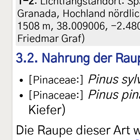
1-2
:
Lichtfangstandort: Sp
Granada, Hochland nördlic
1508 m, 38.009006, -2.4806
Friedmar Graf)
3.2. Nahrung der Rau
Pinus syl
[Pinaceae:]
Pinus pin
[Pinaceae:]
Kiefer)
Die Raupe dieser Art w