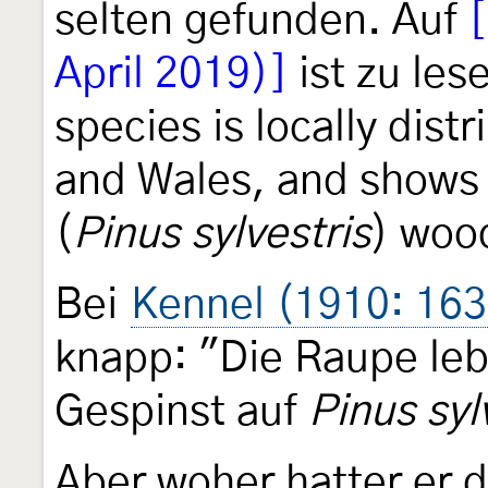
selten gefunden. Auf
April 2019)]
ist zu les
species is locally dist
and Wales, and shows 
(
Pinus sylvestris
) woo
Bei
Kennel (1910: 163
knapp: "Die Raupe lebt
Gespinst auf
Pinus syl
Aber woher hatter er 