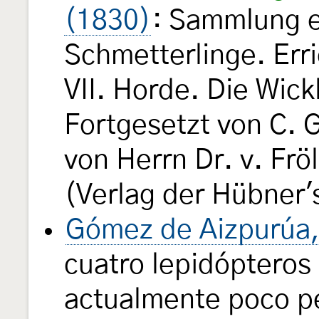
(1830)
: Sammlung 
Schmetterlinge. Err
VII. Horde. Die Wickl
Fortgesetzt von C. 
von Herrn Dr. v. Frö
(Verlag der Hübner'
Gómez de Aizpurúa,
cuatro lepidópteros 
actualmente poco pe