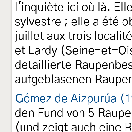
l'inquiète ici où là. El
sylvestre ; elle a été 
juillet aux trois locali
et Lardy (Seine-et-Oi
detaillierte Raupenbe
aufgeblasenen Raupe
Gómez de Aizpurúa (1
den Fund von 5 Raupen
(und zeigt auch eine 