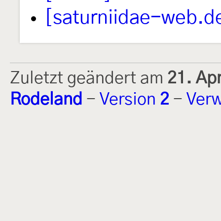
[saturniidae-web.d
Zuletzt geändert am
21. Ap
Rodeland
-
Version
2
-
Verw