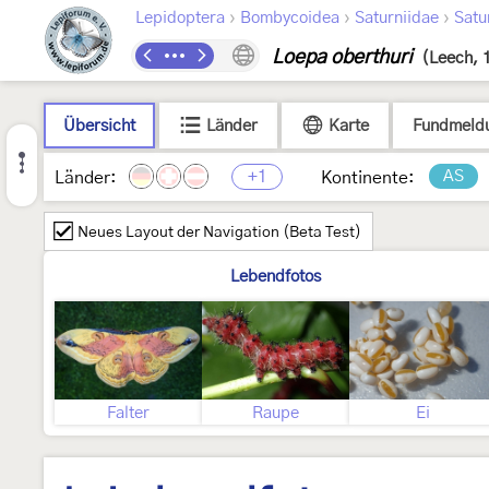
›
›
›
Lepidoptera
Bombycoidea
Saturniidae
Satu
Loepa oberthuri
(Leech, 
Übersicht
Länder
Karte
Fundmeld
+1
AS
Länder:
Kontinente:
Neues Layout der Navigation (Beta Test)
Lebendfotos
Falter
Raupe
Ei