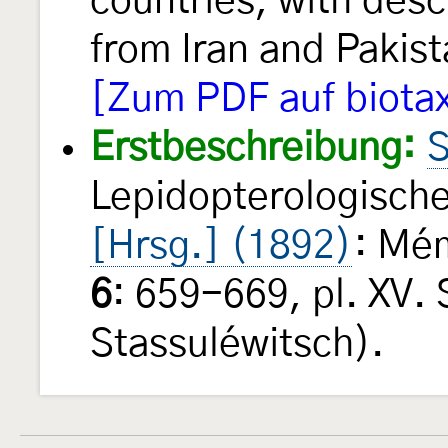
countries, with desc
from Iran and Pakis
[Zum PDF auf biota
Erstbeschreibung:
S
Lepidopterologische
[Hrsg.] (1892)
: Mém
6
: 659-669, pl. XV.
Stassuléwitsch).