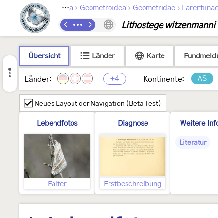
›
›
›
Lepidoptera
Geometroidea
Geometridae
Larentiina
Lithostege witzenmanni
Übersicht
Länder
Karte
Fundmeld
+4
AS
Länder:
Kontinente:
Neues Layout der Navigation (Beta Test)
Lebendfotos
Diagnose
Weitere Inf
Literatur
Falter
Erstbeschreibung