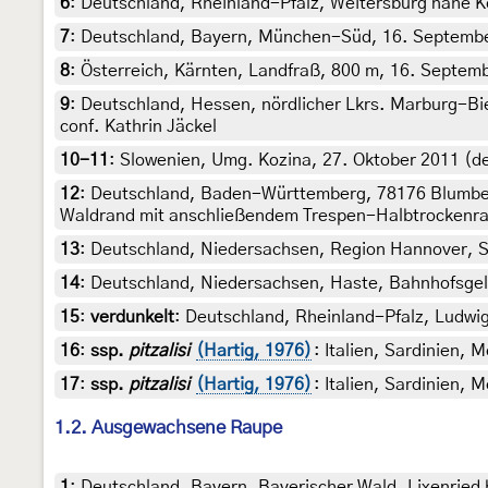
6
:
Deutschland, Rheinland-Pfalz, Weitersburg nahe K
7
:
Deutschland, Bayern, München-Süd, 16. September
8
:
Österreich, Kärnten, Landfraß, 800 m, 16. Septemb
9
:
Deutschland, Hessen, nördlicher Lkrs. Marburg-Bie
conf. Kathrin Jäckel
10-11
:
Slowenien, Umg. Kozina, 27. Oktober 2011 (de
12
:
Deutschland, Baden-Württemberg, 78176 Blumberg
Waldrand mit anschließendem Trespen-Halbtrockenrase
13
:
Deutschland, Niedersachsen, Region Hannover, Se
14
:
Deutschland, Niedersachsen, Haste, Bahnhofsgelän
15
:
verdunkelt
: Deutschland, Rheinland-Pfalz, Ludwig
16
:
ssp.
pitzalisi
(Hartig, 1976)
: Italien, Sardinien,
17
:
ssp.
pitzalisi
(Hartig, 1976)
: Italien, Sardinien,
1.2. Ausgewachsene Raupe
1
:
Deutschland, Bayern, Bayerischer Wald, Lixenried b