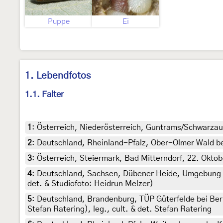
Puppe
Ei
1. Lebendfotos
1.1. Falter
1
:
Österreich, Niederösterreich, Guntrams/Schwarzau,
2
:
Deutschland, Rheinland-Pfalz, Ober-Olmer Wald be
3
:
Österreich, Steiermark, Bad Mitterndorf, 22. Okto
4
:
Deutschland, Sachsen, Dübener Heide, Umgebung v
det. & Studiofoto: Heidrun Melzer)
5
:
Deutschland, Brandenburg, TÜP Güterfelde bei Ber
Stefan Ratering), leg., cult. & det. Stefan Ratering