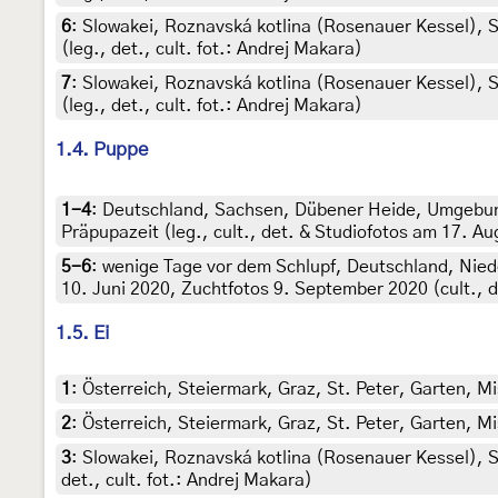
6
:
Slowakei, Roznavská kotlina (Rosenauer Kessel), St
(leg., det., cult. fot.: Andrej Makara)
7
:
Slowakei, Roznavská kotlina (Rosenauer Kessel), St
(leg., det., cult. fot.: Andrej Makara)
1.4. Puppe
1-4
:
Deutschland, Sachsen, Dübener Heide, Umgebung
Präpupazeit (leg., cult., det. & Studiofotos am 17. A
5-6
:
wenige Tage vor dem Schlupf, Deutschland, Nie
10. Juni 2020, Zuchtfotos 9. September 2020 (cult., de
1.5. Ei
1
:
Österreich, Steiermark, Graz, St. Peter, Garten, Mi
2
:
Österreich, Steiermark, Graz, St. Peter, Garten, Mi
3
:
Slowakei, Roznavská kotlina (Rosenauer Kessel), St
det., cult. fot.: Andrej Makara)