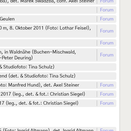
ba), det. Marek Swadzba, conf. Axel Steiner
Forum
Forum
 Geulen
Forum
m, 8. Oktober 2011 (Foto: Lothar Feisel),
Forum
Forum
en, in Waldnähe (Buchen-Mischwald,
Forum
-Peter Deuring)
 Studiofoto: Tina Schulz)
nd (det. & Studiofoto: Tina Schulz)
oto: Manfred Hund), det. Axel Steiner
Forum
17 (leg., det. & fot.: Christian Siegel)
Forum
(leg., det. & fot.: Christian Siegel)
Forum
5 (Foto: Ingrid Altmann), det. Ingrid Altmann
Forum