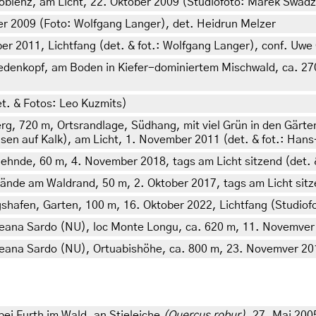
oblenz, am Licht, 22. Oktober 2009 (Studiofoto: Marek Swadz
 2009 (Foto: Wolfgang Langer), det. Heidrun Melzer
er 2011, Lichtfang (det. & fot.: Wolfgang Langer), conf. Uwe
denkopf, am Boden in Kiefer-dominiertem Mischwald, ca. 270 
t. & Fotos: Leo Kuzmits)
, 720 m, Ortsrandlage, Südhang, mit viel Grün in den Gärt
n auf Kalk), am Licht, 1. November 2011 (det. & fot.: Hans
hnde, 60 m, 4. November 2018, tags am Licht sitzend (det. &
de am Waldrand, 50 m, 2. Oktober 2017, tags am Licht sitze
shafen, Garten, 100 m, 16. Oktober 2022, Lichtfang (Studiof
 Meana Sardo (NU), loc Monte Longu, ca. 620 m, 11. Novemver 20
 Meana Sardo (NU), Ortuabishöhe, ca. 800 m, 23. Novemver 2017 
ei Furth im Wald, an Stieleiche
(Quercus robur)
, 27. Mai 200