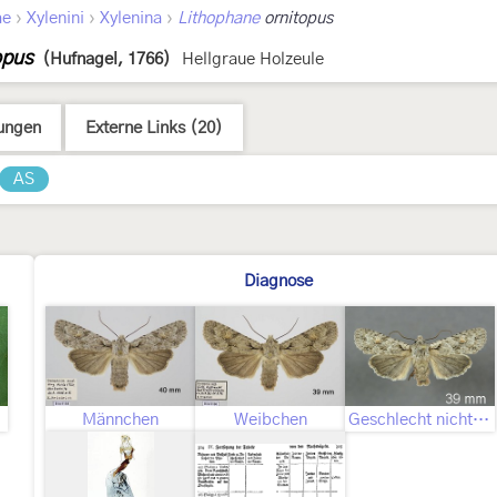
›
›
›
ae
Xylenini
Xylenina
Lithophane
ornitopus
opus
(Hufnagel, 1766)
Hellgraue Holzeule
ungen
Externe Links (20)
AS
Diagnose
Männchen
Weibchen
Geschlecht nicht bestimmt