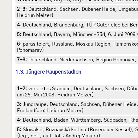
2-3
:
Deutschland, Sachsen, Dübener Heide, Umgebung
Heidrun Melzer)
4
:
Deutschland, Brandenburg, TÜP Güterfelde bei Berli
5
:
Deutschland, Bayern, München-Süd, 6. Juni 2009 (
6
:
parasitoiert, Russland, Moskau Region, Ramenskoe
Ponomarev)
7-8
:
Deutschland, Niedersachsen, Region Hannover, S
1.3. Jüngere Raupenstadien
1-2
:
vorletztes Stadium, Deutschland, Sachsen, Dübe
am 25. Mai 2008: Heidrun Melzer)
3
:
Jungraupe, Deutschland, Sachsen, Dübener Heide,
Freilandfoto: Heidrun Melzer)
4
:
Deutschland, Baden-Württemberg, Südbaden, Rheinwe
5
:
Slowakei, Roznavská kotlina (Rosenauer Kessel), St
(leg., det., cult. fot.: Andrej Makara)