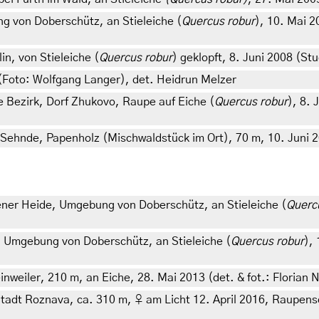
 von Doberschütz, an Stieleiche (
Quercus robur
), 10. Mai 2
n, von Stieleiche (
Quercus robur
) geklopft, 8. Juni 2008 (St
Foto: Wolfgang Langer), det. Heidrun Melzer
 Bezirk, Dorf Zhukovo, Raupe auf Eiche (
Quercus robur
), 8. 
ehnde, Papenholz (Mischwaldstück im Ort), 70 m, 10. Juni 20
ner Heide, Umgebung von Doberschütz, an Stieleiche (
Querc
 Umgebung von Doberschütz, an Stieleiche (
Quercus robur
),
iler, 210 m, an Eiche, 28. Mai 2013 (det. & fot.: Florian N
adt Roznava, ca. 310 m, ♀ am Licht 12. April 2016, Raupensch