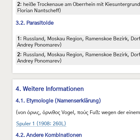
2
:
heiße Trockenaue am Oberrhein mit Kiesuntergrun
Florian Nantscheff)
3.2. Parasitoide
1
:
Russland, Moskau Region, Ramenskoe Bezirk, Dorf
Andrey Ponomarev)
2
:
Russland, Moskau Region, Ramenskoe Bezirk, Dorf
Andrey Ponomarev)
4. Weitere Informationen
4.1. Etymologie (Namenserklärung)
(von όρνις, όρνιθος Vogel, πούς Fuß; wegen der einem
Spuler 1 (1908: 260L)
4.2. Andere Kombinationen