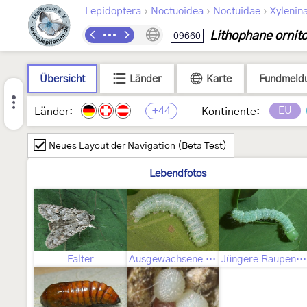
›
›
›
Lepidoptera
Noctuoidea
Noctuidae
Xylenin
Lithophane ornit
09660
Übersicht
Länder
Karte
Fundmeld
+44
EU
Länder:
Kontinente:
Neues Layout der Navigation (Beta Test)
Lebendfotos
Falter
Ausgewachsene Raupe
Jüngere Raupenstadien