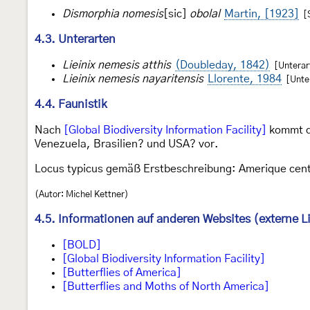
Dismorphia nomesis
[sic]
obolal
Martin, [1923]
[
4.3. Unterarten
Lieinix nemesis atthis
(Doubleday, 1842)
[Unterart
Lieinix nemesis nayaritensis
Llorente, 1984
[Unter
4.4. Faunistik
Nach
[Global Biodiversity Information Facility]
kommt di
Venezuela, Brasilien? und USA? vor.
Locus typicus gemäß Erstbeschreibung: Amerique cent
(Autor: Michel Kettner)
4.5. Informationen auf anderen Websites (externe L
[BOLD]
[Global Biodiversity Information Facility]
[Butterflies of America]
[Butterflies and Moths of North America]