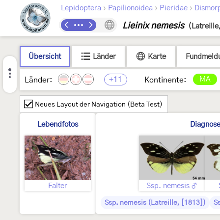
›
›
›
Lepidoptera
Papilionoidea
Pieridae
Dismorp
Lieinix nemesis
(Latreill
Übersicht
Länder
Karte
Fundmeld
+11
MA
Länder:
Kontinente:
Neues Layout der Navigation (Beta Test)
Lebendfotos
Diagnos
Falter
Ssp. nemesis ♂
Ssp. nemesis (Latreille, [1813])
S