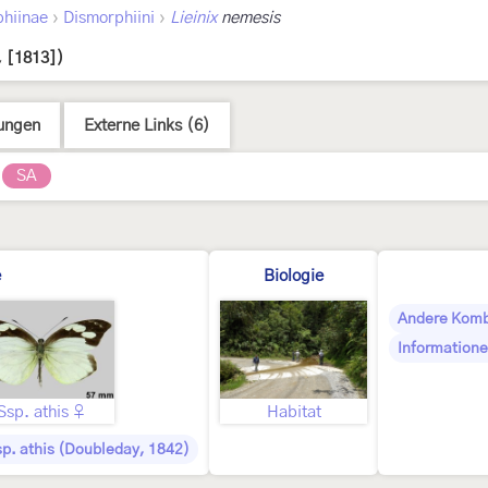
›
›
hiinae
Dismorphiini
Lieinix
nemesis
e, [1813])
ungen
Externe Links (6)
SA
e
Biologie
Andere Komb
Informatione
Ssp. athis ♀
Habitat
sp. athis (Doubleday, 1842)