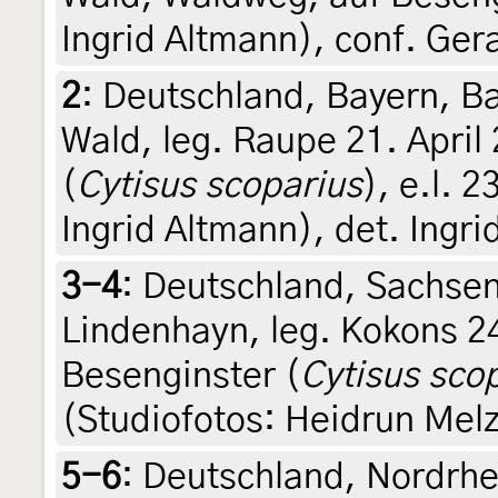
Ingrid Altmann), conf. Ger
2
:
Deutschland, Bayern, Ba
Wald, leg. Raupe 21. April
(
Cytisus scoparius
), e.l. 
Ingrid Altmann), det. Ingr
3-4
:
Deutschland, Sachsen
Lindenhayn, leg. Kokons 24
Besenginster (
Cytisus sco
(Studiofotos: Heidrun Melz
5-6
:
Deutschland, Nordrh