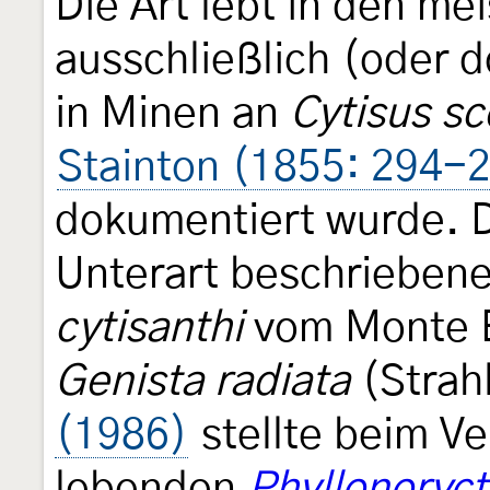
Die Art lebt in den me
ausschließlich (oder 
in Minen an
Cytisus sc
Stainton (1855: 294-
dokumentiert wurde. 
Unterart beschrieben
cytisanthi
vom Monte Ba
Genista radiata
(Strah
(1986)
stellte beim Ve
lebenden
Phyllonoryct