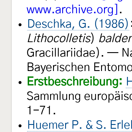
www.archive.org]
.
Deschka, G. (1986)
Lithocolletis
)
balden
Gracillariidae). — N
Bayerischen Entom
Erstbeschreibung:
H
Sammlung europäisc
1-71.
Huemer P. & S. Erl