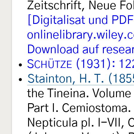
Zeitschrift, Neue F
[Digitalisat und PD
onlinelibrary.wiley.
Download auf resea
S
(1931): 12
CHÜTZE
Stainton, H. T. (185
the Tineina. Volume 
Part I. Cemiostoma. 
Nepticula pl. I-VII,