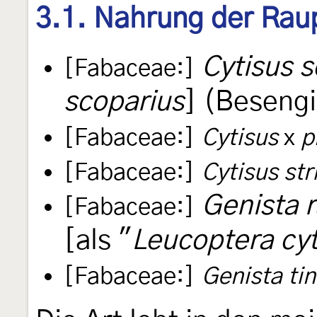
3.1. Nahrung der Rau
Cytisus 
[Fabaceae:]
scoparius
] (Besengi
[Fabaceae:]
Cytisus
x
p
[Fabaceae:]
Cytisus str
Genista r
[Fabaceae:]
[als "
Leucoptera cyt
[Fabaceae:]
Genista tin