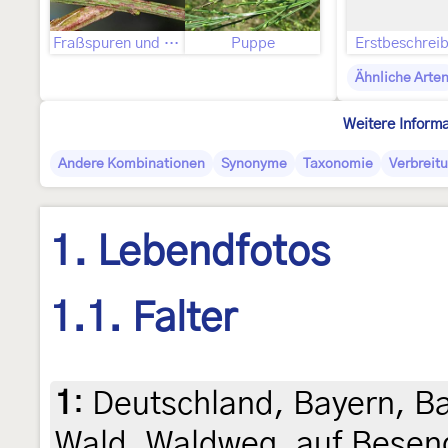
Fraßspuren und Befallsbild
Puppe
Erstbeschrei
Ähnliche Arte
Weitere Inform
Andere Kombinationen
Synonyme
Taxonomie
Verbreit
1. Lebendfotos
1.1. Falter
1
:
Deutschland, Bayern, Ba
Wald, Waldweg, auf Beseng