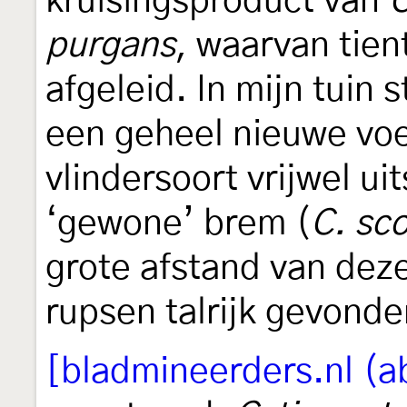
kruisingsproduct van
C
purgans
, waarvan tient
afgeleid. In mijn tuin 
een geheel nieuwe voe
vlindersoort vrijwel ui
‘gewone’ brem (
C. sc
grote afstand van deze
rupsen talrijk gevonde
[bladmineerders.nl (a