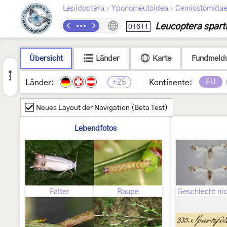
›
›
Lepidoptera
Yponomeutoidea
Cemiostomida
Leucoptera sparti
01611
Übersicht
Länder
Karte
Fundmeld
+25
EU
Länder:
Kontinente:
Neues Layout der Navigation (Beta Test)
Lebendfotos
Falter
Raupe