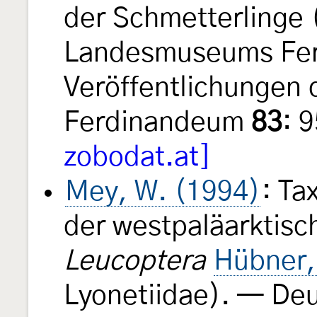
der Schmetterlinge 
Landesmuseums Fe
Veröffentlichungen
Ferdinandeum
83
: 
zobodat.at]
Mey, W. (1994)
: Ta
der westpaläarktisc
Leucoptera
Hübner,
Lyonetiidae). — De