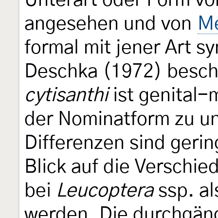
Unterart oder Form v
angesehen und von
Me
formal mit jener Art s
Deschka (1972) besch
cytisanthi
ist genital
der Nominatform zu un
Differenzen sind geri
Blick auf die Verschie
bei
Leucoptera
ssp. al
werden. Die durchgäng