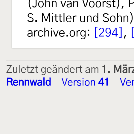
(John van Voorst), P
S. Mittler und Sohn)
archive.org:
[294]
,
Zuletzt geändert am
1. Mär
Rennwald
-
Version
41
-
Ve