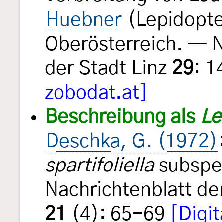
Huebner
(Lepidopter
Oberösterreich. — 
der Stadt Linz
29
: 
zobodat.at]
Beschreibung als
Le
Deschka, G. (1972)
spartifoliella
subspe
Nachrichtenblatt d
21
(4): 65-69
[Digit