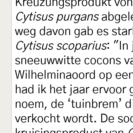
Kreuzungsprodukt vo
Cytisus purgans
abgele
weg davon gab es sta
Cytisus scoparius
: "In
sneeuwwitte cocons van
Wilhelminaoord op ee
had ik het jaar ervoor 
noem, de ‘tuinbrem’ di
verkocht wordt. De so